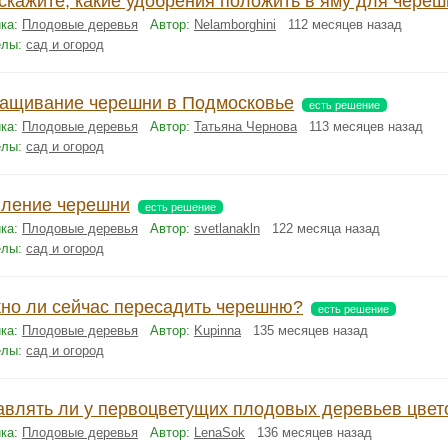
скажите, какие удобрения положить в яму для чере
ка:
Плодовые деревья
Автор:
Nelamborghini
112 месяцев назад
елы:
сад и огород
ащивание черешни в Подмосковье
есть решение
ка:
Плодовые деревья
Автор:
Татьяна Чернова
113 месяцев назад
елы:
сад и огород
ление черешни
есть решение
ка:
Плодовые деревья
Автор:
svetlanakln
122 месяца назад
елы:
сад и огород
но ли сейчас пересадить черешню?
есть решение
ка:
Плодовые деревья
Автор:
Kupinna
135 месяцев назад
елы:
сад и огород
авлять ли у первоцветущих плодовых деревьев цве
ка:
Плодовые деревья
Автор:
LenaSok
136 месяцев назад