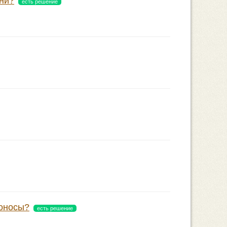
шни?
есть решение
тоносы?
есть решение