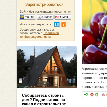
Зарегистрироваться
Войти без регистрации через почту:
mail.ru
Яндекс
GMail
Или социальную сеть:
Вводя свои данные, вы
соглашаетесь с
Политикой
конфиденциальности
Агротехнически
вишневого дере
черешни – ее н
показатели. Ес
очень высокий р
+3
Собираетесь строить
дом? Подпишитесь на
канал о строительстве