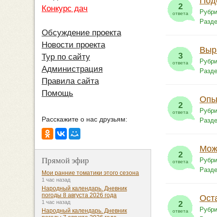
Под
2
Конкурс дач
Рубри
ответа
Разд
Обсуждение проекта
Новости проекта
Выр
3
Тур по сайту
Рубри
ответа
Администрация
Разд
Правила сайта
Помощь
Опы
2
Рубри
ответа
Расскажите о нас друзьям:
Разд
Мож
2
Прямой эфир
Рубри
ответа
Разд
Мои ранние томатики этого сезона
1 час назад
Народный календарь. Дневник
погоды 8 августа 2026 года
Ост
1 час назад
2
Рубри
Народный календарь. Дневник
ответа