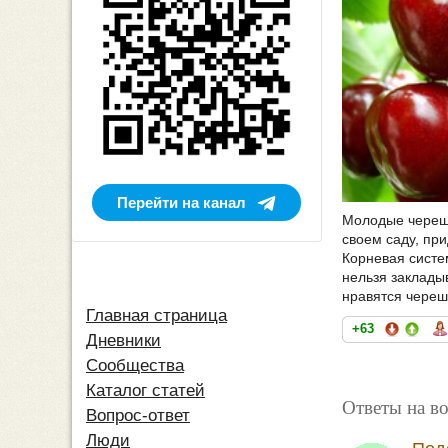
Перейти на канал
Молодые черешн
своем саду, пр
Корневая систе
нельзя заклады
нравятся череш
Главная страница
+63
Дневники
Сообщества
Каталог статей
Ответы на в
Вопрос-ответ
Люди