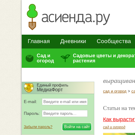
Главная
Дневники
Сообщества
Сад и
Садовые цветы и декор
огород
растения
выращиван
Единый профиль
МедиаФорт
сад и огород
>
с
E-mail:
Статьи на т
Пароль:
Как вырасти
Забыли пароль?
сад и огород