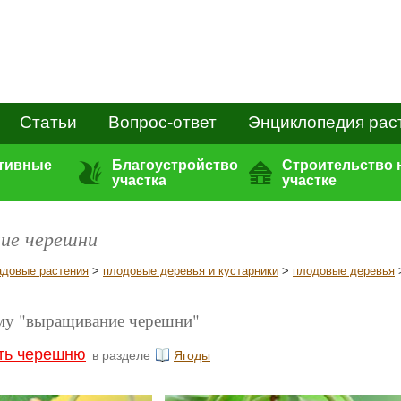
Статьи
Вопрос-ответ
Энциклопедия рас
ативные
Благоустройство
Строительство 
участка
участке
ие черешни
адовые растения
>
плодовые деревья и кустарники
>
плодовые деревья
ему "выращивание черешни"
ть черешню
в разделе
Ягоды