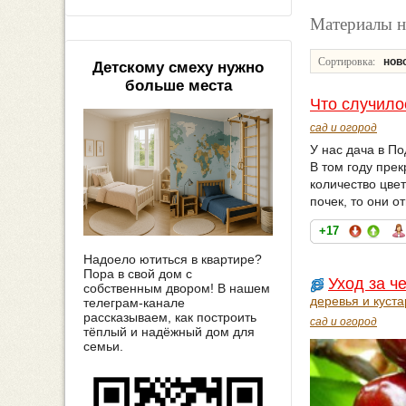
Материалы н
Сортировка:
нов
Детскому смеху нужно
больше места
Что случило
сад и огород
У нас дача в По
В том году прек
количество цве
почек, то они о
+17
Надоело ютиться в квартире?
Пора в свой дом с
Уход за ч
собственным двором! В нашем
деревья и куст
телеграм-канале
рассказываем, как построить
сад и огород
тёплый и надёжный дом для
семьи.