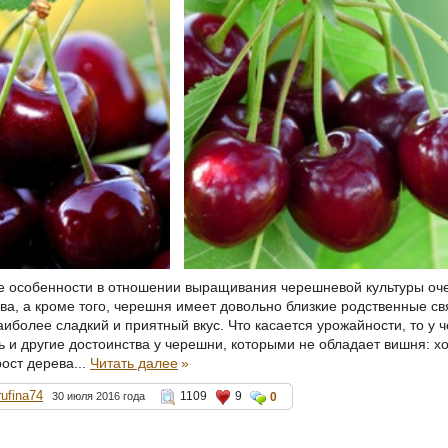
е особенности в отношении выращивания черешневой культуры о
ва, а кроме того, черешня имеет довольно близкие родственные с
аиболее сладкий и приятный вкус. Что касается урожайности, то у
ть и другие достоинства у черешни, которыми не обладает вишня: 
ост дерева...
Читать далее
»
rufina74
1109
9
30 июля 2016 года
0