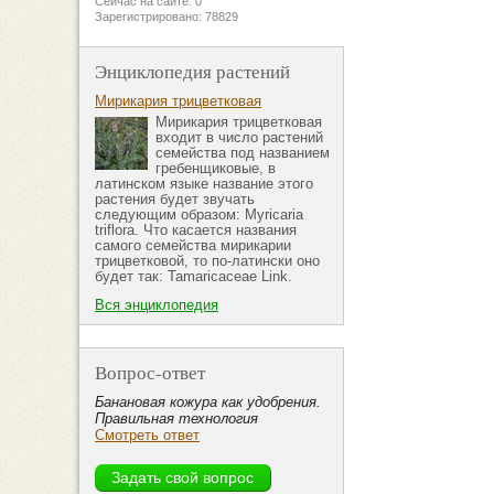
Сейчас на сайте: 0
Зарегистрировано: 78829
Энциклопедия растений
Мирикария трицветковая
Мирикария трицветковая
входит в число растений
семейства под названием
гребенщиковые, в
латинском языке название этого
растения будет звучать
следующим образом: Myricaria
triflora. Что касается названия
самого семейства мирикарии
трицветковой, то по-латински оно
будет так: Tamaricaceae Link.
Вся энциклопедия
Вопрос-ответ
Банановая кожура как удобрения.
Правильная технология
Смотреть ответ