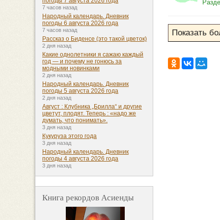
погоды 7 августа 2026 года
Разд
7 часов назад
Народный календарь. Дневник
погоды 6 августа 2026 года
7 часов назад
Рассказ о Биденсе (это такой цветок)
2 дня назад
Какие однолетники я сажаю каждый
год — и почему не гонюсь за
модными новинками
2 дня назад
Народный календарь. Дневник
погоды 5 августа 2026 года
2 дня назад
Август : Клубника „Брилла“ и другие
цветут, плодят. Теперь : «надо же
думать, что понимать».
3 дня назад
Кукуруза этого года
3 дня назад
Народный календарь. Дневник
погоды 4 августа 2026 года
3 дня назад
Книга рекордов Асиенды