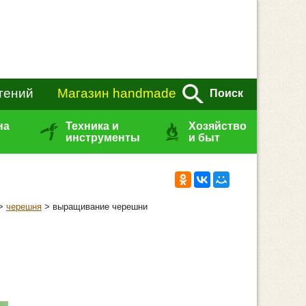
тений
Магазин handmade
Поиск
на
Техника и
Хозяйство
инструменты
и быт
>
черешня
> выращивание черешни