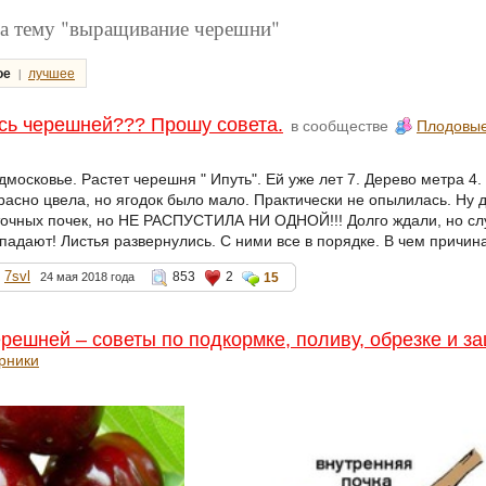
а тему "выращивание черешни"
|
ое
лучшее
сь черешней??? Прошу совета.
в сообществе
Плодовые
дмосковье. Растет черешня " Ипуть". Ей уже лет 7. Дерево метра 4.
расно цвела, но ягодок было мало. Практически не опылилась. Ну 
точных почек, но НЕ РАСПУСТИЛА НИ ОДНОЙ!!! Долго ждали, но слу
тпадают! Листья развернулись. С ними все в порядке. В чем причин
7svl
853
2
24 мая 2018 года
15
ерешней – советы по подкормке, поливу, обрезке и з
арники