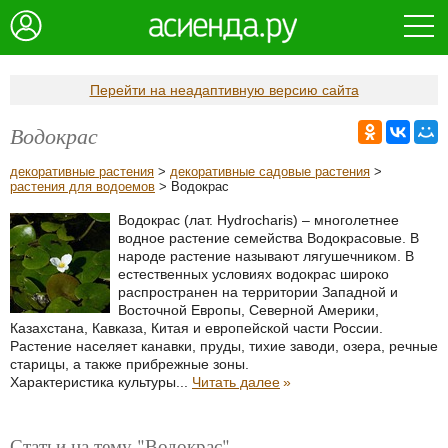
Перейти на неадаптивную версию сайта
Водокрас
декоративные растения
>
декоративные садовые растения
>
растения для водоемов
> Водокрас
Водокрас (лат. Hydrocharis) – многолетнее
водное растение семейства Водокрасовые. В
народе растение называют лягушечником. В
естественных условиях водокрас широко
распространен на территории Западной и
Восточной Европы, Северной Америки,
Казахстана, Кавказа, Китая и европейской части России.
Растение населяет канавки, пруды, тихие заводи, озера, речные
старицы, а также прибрежные зоны.
Характеристика культуры...
Читать далее
»
Статьи на тему "Водокрас"