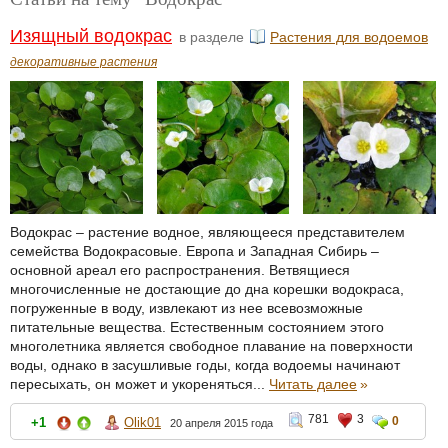
Изящный водокрас
в разделе
Растения для водоемов
декоративные растения
Водокрас – растение водное, являющееся представителем
семейства Водокрасовые. Европа и Западная Сибирь –
основной ареал его распространения. Ветвящиеся
многочисленные не достающие до дна корешки водокраса,
погруженные в воду, извлекают из нее всевозможные
питательные вещества. Естественным состоянием этого
многолетника является свободное плавание на поверхности
воды, однако в засушливые годы, когда водоемы начинают
пересыхать, он может и укореняться...
Читать далее
»
781
3
0
+1
Olik01
20 апреля 2015 года