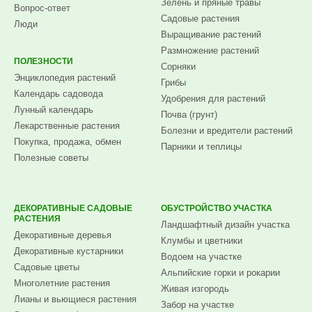
Зелень и пряные травы
Вопрос-ответ
Садовые растения
Люди
Выращивание растений
Размножение растений
ПОЛЕЗНОСТИ
Сорняки
Энциклопедия растений
Грибы
Календарь садовода
Удобрения для растений
Лунный календарь
Почва (грунт)
Лекарственные растения
Болезни и вредители растений
Покупка, продажа, обмен
Парники и теплицы
Полезные советы
ДЕКОРАТИВНЫЕ САДОВЫЕ
ОБУСТРОЙСТВО УЧАСТКА
РАСТЕНИЯ
Ландшафтный дизайн участка
Декоративные деревья
Клумбы и цветники
Декоративные кустарники
Водоем на участке
Садовые цветы
Альпийские горки и рокарии
Многолетние растения
Живая изгородь
Лианы и вьющиеся растения
Забор на участке