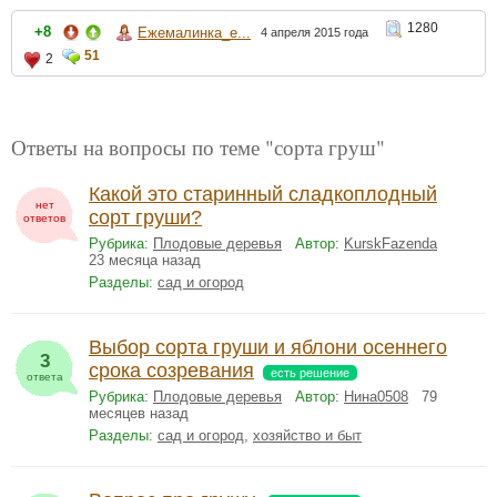
1280
+8
Ежемалинка_e...
4 апреля 2015 года
51
2
Ответы на вопросы по теме "сорта груш"
Какой это старинный сладкоплодный
нет
сорт груши?
ответов
Рубрика:
Плодовые деревья
Автор:
KurskFazenda
23 месяца назад
Разделы:
сад и огород
Выбор сорта груши и яблони осеннего
3
срока созревания
есть решение
ответа
Рубрика:
Плодовые деревья
Автор:
Нина0508
79
месяцев назад
Разделы:
сад и огород
,
хозяйство и быт