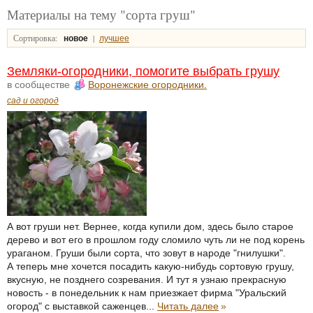
Материалы на тему "сорта груш"
Сортировка:
|
новое
лучшее
Земляки-огородники, помогите выбрать грушу
в сообществе
Воронежские огородники.
сад и огород
А вот груши нет. Вернее, когда купили дом, здесь было старое
дерево и вот его в прошлом году сломило чуть ли не под корень
ураганом. Груши были сорта, что зовут в народе "гнилушки".
А теперь мне хочется посадить какую-нибудь сортовую грушу,
вкусную, не позднего созревания. И тут я узнаю прекрасную
новость - в понедельник к нам приезжает фирма "Уральский
огород" с выставкой саженцев...
Читать далее
»