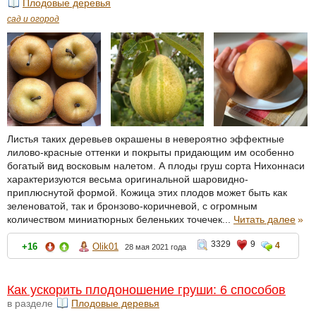
Плодовые деревья
сад и огород
Листья таких деревьев окрашены в невероятно эффектные
лилово-красные оттенки и покрыты придающим им особенно
богатый вид восковым налетом. А плоды груш сорта Нихоннаси
характеризуются весьма оригинальной шаровидно-
приплюснутой формой. Кожица этих плодов может быть как
зеленоватой, так и бронзово-коричневой, с огромным
количеством миниатюрных беленьких точечек...
Читать далее
»
3329
9
4
+16
Olik01
28 мая 2021 года
Как ускорить плодоношение груши: 6 способов
в разделе
Плодовые деревья