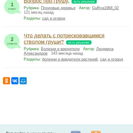
Вопрос про грушу.
есть решение
1
Рубрика:
Плодовые деревья
Автор:
Gulfiya1968_02
ответ
121 месяц назад
Разделы:
сад и огород
Что делать с потресковавшимся
2
стволом груши?
есть решение
ответа
Рубрика:
Болезни и вредители
Автор:
Людмила
Александров
143 месяца назад
Разделы:
болезни и вредители растений
,
сад и огород