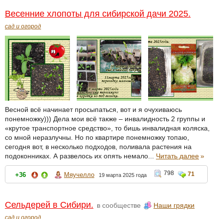
Весенние хлопоты для сибирской дачи 2025.
сад и огород
Весной всё начинает просыпаться, вот и я очухиваюсь
понемножку))) Дела мои всё также – инвалидность 2 группы и
«крутое транспортное средство», то бишь инвалидная коляска,
со мной неразлучны. Но по квартире понемножку топаю,
сегодня вот, в несколько подходов, поливала растения на
подоконниках. А развелось их опять немало...
Читать далее
»
798
71
+36
Мяучелло
19 марта 2025 года
Сельдерей в Сибири.
в сообществе
Наши грядки
сад и огород