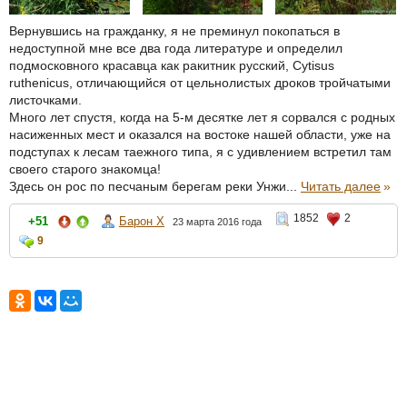
Вернувшись на гражданку, я не преминул покопаться в
недоступной мне все два года литературе и определил
подмосковного красавца как ракитник русский, Cytisus
ruthenicus, отличающийся от цельнолистых дроков тройчатыми
листочками.
Много лет спустя, когда на 5-м десятке лет я сорвался с родных
насиженных мест и оказался на востоке нашей области, уже на
подступах к лесам таежного типа, я с удивлением встретил там
своего старого знакомца!
Здесь он рос по песчаным берегам реки Унжи...
Читать далее
»
1852
2
+51
Барон Х
23 марта 2016 года
9