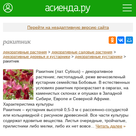
Перейти на неадаптивную версию сайта
ракитник
декоративные растения
>
декоративные садовые растения
>
декоративные деревья и кустарники
>
декоративные кустарники
>
ракитник
Ракитник (лат. Cytisus) – декоративное
растение; листопадный, реже вечнозеленый
кустарник семейства Бобовые. В естественных
условиях ракитник произрастает в оврагах, на
каменистых склонах и опушках в Западной
Сибири, Европе и Северной Африке.
Характеристика культуры
Ракитник – кустарник высотой 0,5-3 м с рассеянно-сосудистой
или кольцевидной с рисунком древесиной. Все части культуры
содержат ядовитые вещества. Листья очередные, тройчатые,
прилистники либо мелки, либо их нет вовсе...
Читать далее
»