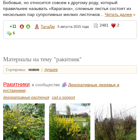
Бобовые, но относится совсем к другому роду, который
правильнее называть «Карагана», сложные листья состоят из
нескольких пар супротивных мелких листочков...
Читать далее
»
2481
2
+11
ТатаДм
5 августа 2015 года
6
Материалы на тему "ракитник"
Сортировка:
|
новое
лучшее
Ракитники
в сообществе
Декоративные деревья и
кустарники
декоративные растения
сад и огород