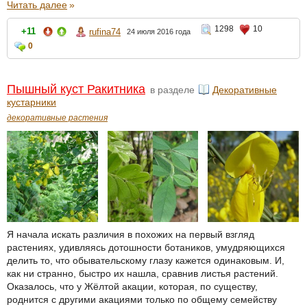
Читать далее
»
1298
10
+11
rufina74
24 июля 2016 года
0
Пышный куст Ракитника
в разделе
Декоративные
кустарники
декоративные растения
Я начала искать различия в похожих на первый взгляд
растениях, удивляясь дотошности ботаников, умудряющихся
делить то, что обывательскому глазу кажется одинаковым. И,
как ни странно, быстро их нашла, сравнив листья растений.
Оказалось, что у Жёлтой акации, которая, по существу,
роднится с другими акациями только по общему семейству