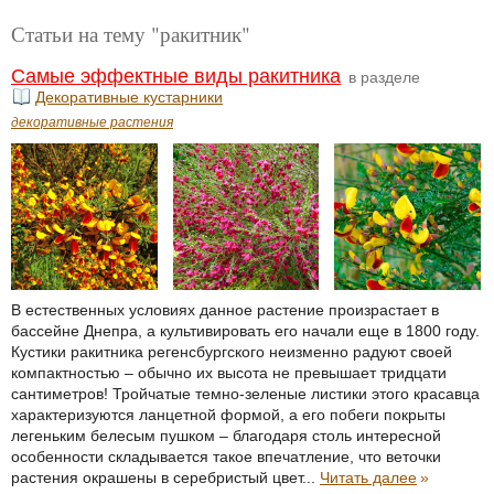
Статьи на тему "ракитник"
Самые эффектные виды ракитника
в разделе
Декоративные кустарники
декоративные растения
В естественных условиях данное растение произрастает в
бассейне Днепра, а культивировать его начали еще в 1800 году.
Кустики ракитника регенсбургского неизменно радуют своей
компактностью – обычно их высота не превышает тридцати
сантиметров! Тройчатые темно-зеленые листики этого красавца
характеризуются ланцетной формой, а его побеги покрыты
легеньким белесым пушком – благодаря столь интересной
особенности складывается такое впечатление, что веточки
растения окрашены в серебристый цвет...
Читать далее
»