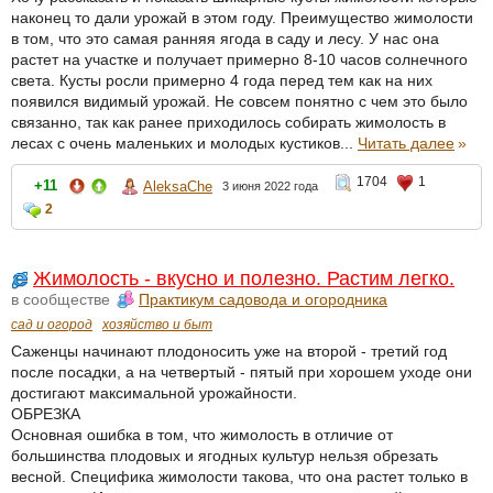
наконец то дали урожай в этом году. Преимущество жимолости
в том, что это самая ранняя ягода в саду и лесу. У нас она
растет на участке и получает примерно 8-10 часов солнечного
света. Кусты росли примерно 4 года перед тем как на них
появился видимый урожай. Не совсем понятно с чем это было
связанно, так как ранее приходилось собирать жимолость в
лесах с очень маленьких и молодых кустиков...
Читать далее
»
1704
1
+11
AleksaChe
3 июня 2022 года
2
Жимолость - вкусно и полезно. Растим легко.
в сообществе
Практикум садовода и огородника
сад и огород
хозяйство и быт
Саженцы начинают плодоносить уже на второй - третий год
после посадки, а на четвертый - пятый при хорошем уходе они
достигают максимальной урожайности.
ОБРЕЗКА
Основная ошибка в том, что жимолость в отличие от
большинства плодовых и ягодных культур нельзя обрезать
весной. Специфика жимолости такова, что она растет только в