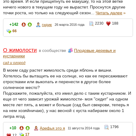
это время. И если прищипнуть ее макушку, то на этой ветке
ничего нового в текущем году не вырастет. Проснутся другие
точки роста, но только на следующий сезон...
Читать далее
»
2230
188
+142
гидик
26 марта 2016 года
66
О жимолости
в сообществе
Плодовые деревья и
кустарники
сад и огород
В моем саду растет жимолость среди яблонь и вишни.
Хотелось бы вытащить ее на солнце, но как ее пересаживают
отростками или выкопать и перенести в другое более
солнечное место?
Подскажите, пожалуйста, кто имел дело с таким кустарником. И
еще от чего зависит урожай жимолости- моя "сидит" на одном
месте лет пять, а может и больше (сад был свекрови, теперь я
на нем хозяйничаю), у нас весной с куста набираем около 1
литра ягод.
1796
+10
Арефья это я
11 августа 2014 года
17
12