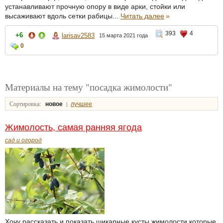
устанавливают прочную опору в виде арки, стойки или
высаживают вдоль сетки рабицы...
Читать далее
»
393
4
+6
larisav2583
15 марта 2021 года
0
Материалы на тему "посадка жимолости"
Сортировка:
|
новое
лучшее
Жимолость, самая ранняя ягода
сад и огород
Хочу рассказать и показать шикарные кусты жимолости которые