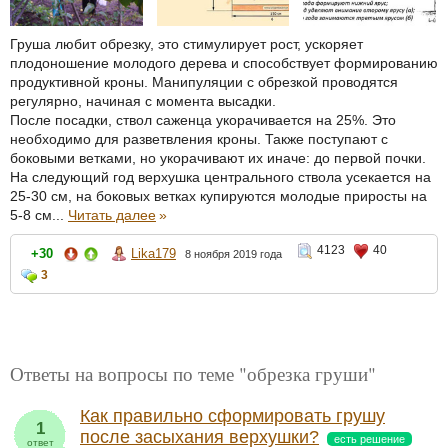
Груша любит обрезку, это стимулирует рост, ускоряет
плодоношение молодого дерева и способствует формированию
продуктивной кроны. Манипуляции с обрезкой проводятся
регулярно, начиная с момента высадки.
После посадки, ствол саженца укорачивается на 25%. Это
необходимо для разветвления кроны. Также поступают с
боковыми ветками, но укорачивают их иначе: до первой почки.
На следующий год верхушка центрального ствола усекается на
25-30 см, на боковых ветках купируются молодые приросты на
5-8 см...
Читать далее
»
4123
40
+30
Lika179
8 ноября 2019 года
3
Ответы на вопросы по теме "обрезка груши"
Как правильно сформировать грушу
1
после засыхания верхушки?
есть решение
ответ