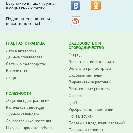
Вступайте в наши группы
в социальных сетях:
Подпишитесь на наши
Рассылка
новости по e-mail:
на
Subscribe.ru
ГЛАВНАЯ СТРАНИЦА
САДОВОДСТВО И
ОГОРОДНИЧЕСТВО
Лента дневников
Огород
Дачные сообщества
Лесные и садовые ягоды
Статьи о садоводстве
Зелень и пряные травы
Вопрос-ответ
Садовые растения
Люди
Выращивание растений
Размножение растений
ПОЛЕЗНОСТИ
Сорняки
Энциклопедия растений
Грибы
Календарь садовода
Удобрения для растений
Лунный календарь
Почва (грунт)
Лекарственные растения
Болезни и вредители растений
Покупка, продажа, обмен
Парники и теплицы