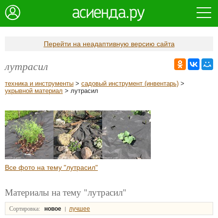
Перейти на неадаптивную версию сайта
лутрасил
техника и инструменты
>
садовый инструмент (инвентарь)
>
укрывной материал
> лутрасил
Все фото на тему "лутрасил"
Материалы на тему "лутрасил"
Сортировка:
|
новое
лучшее