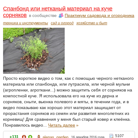
Спанбонд или нетканый материал на куче
сорняков
в сообществе
Практикум садовода и огородника
техника и инструменты
сад и огород
хозяйство и быт
Просто короткое видео о том, как с помощью черного нетканого
материала или спанбонда, или лутрасила, или черной мульчи
(агропленки, агроткани...) можно защитить себя от сорняков на
компостной куче. Я использовала его на куче из дерна и
сорняков, сныти, вьюнка полевого и мяты, в течении года, и в
видео показываю как хорошо этот материал защищает от
прорастания сорняков из семян или развития многолетних из
корневищ! Для сравнения у меня был старый ковер и клеёнка.
Понравилось видео...
Читать далее
»
5107
+131
alenas_garden
16 декабря 2016 года