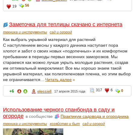
56
19
Заметочка для теплицы скачано с интернета
техника и инструменты
сад и огород
Как выбрать укрывной материал для растений
С наступлением весны у каждого дачника наступает пора
хлопот и забот о своих новых «подопечных» и их комфортном
пребывании в периоды первых весенних заморозков. Мы
стараемся как можно лучше укрыть молодые растения, создав
им оптимальный микроклимат. Все мы хорошо знаем такой
укрывной материал, как полиэтиленовая пленка, но этим выбор
не ограничивается...
Читать далее
»
317
6
0
+6
elessiell
17 апреля 2015 года
Использование черного спанбонда в саду и
огороде
в сообществе
Практикум садовода и огородника
техника и инструменты
хозяйство и быт
сад и огород