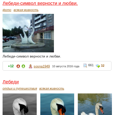
Лебеди-символ верности и любви.
фото
всякая живность
Лебеди-символ верности и любви.
661
32
+12
sosna1949
10 августа 2016 года
Лебеди
отдых и путешествия
всякая живность