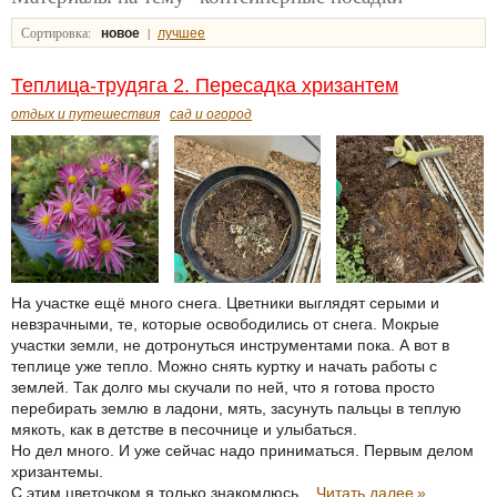
Сортировка:
|
новое
лучшее
Теплица-трудяга 2. Пересадка хризантем
отдых и путешествия
сад и огород
На участке ещё много снега. Цветники выглядят серыми и
невзрачными, те, которые освободились от снега. Мокрые
участки земли, не дотронуться инструментами пока. А вот в
теплице уже тепло. Можно снять куртку и начать работы с
землей. Так долго мы скучали по ней, что я готова просто
перебирать землю в ладони, мять, засунуть пальцы в теплую
мякоть, как в детстве в песочнице и улыбаться.
Но дел много. И уже сейчас надо приниматься. Первым делом
хризантемы.
С этим цветочком я только знакомлюсь...
Читать далее
»