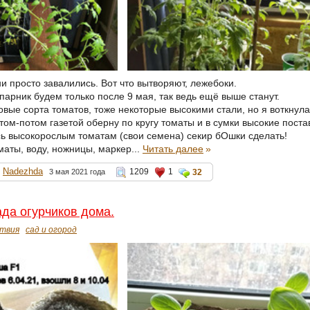
ни просто завалились. Вот что вытворяют, лежебоки.
парник будем только после 9 мая, так ведь ещё выше станут.
новые сорта томатов, тоже некоторые высокими стали, но я воткнул
том-потом газетой оберну по кругу томаты и в сумки высокие поста
ь высокорослым томатам (свои семена) секир бОшки сделать!
маты, воду, ножницы, маркер...
Читать далее
»
Nadezhda
1209
1
3 мая 2021 года
32
ада огурчиков дома.
твия
сад и огород