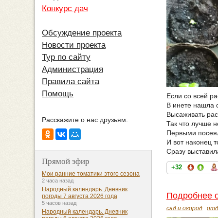
Конкурс дач
Обсуждение проекта
Новости проекта
Тур по сайту
Администрация
Правила сайта
Помощь
Если со всей ра
В инете нашла с
Высаживать расс
Расскажите о нас друзьям:
Так что лучше н
Первыми посеял
И вот наконец т
Сразу выставил
Прямой эфир
+32
Мои ранние томатики этого сезона
2 часа назад
Народный календарь. Дневник
Подробнее о
погоды 7 августа 2026 года
5 часов назад
сад и огород
отд
Народный календарь. Дневник