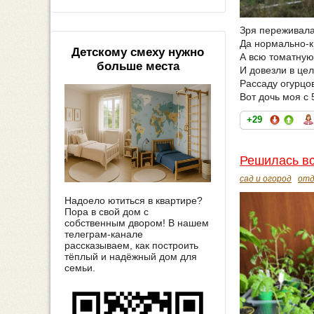
Зря переживала,
Да нормально-к 
Детскому смеху нужно
А всю томатную 
больше места
И довезли в це
Рассаду огурцов
Вот дочь моя с 
+29
Решилась вс
сад и огород
отд
Надоело ютиться в квартире?
Пора в свой дом с
собственным двором! В нашем
телеграм-канале
рассказываем, как построить
тёплый и надёжный дом для
семьи.