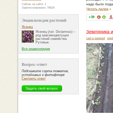
надо было пода
Сейчас на сайте: 1
Зарегистрировано: 78828
Читать далее
»
+39
Энциклопедия растений
Ясенец
Земляника и
Ясенец (лат. Dictamnus) –
род красивоцветущих
сад и огород
отд
растений семейства
Рутовые.
Вся энциклопедия
Вопрос-ответ
Подскажите сорта томатов,
устойчивых к фитофторе
Смотреть ответ