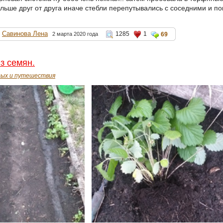
льше друг от друга иначе стебли перепутывались с соседними и по
Савинова Лена
1285
1
2 марта 2020 года
69
з семян.
ых и путешествия