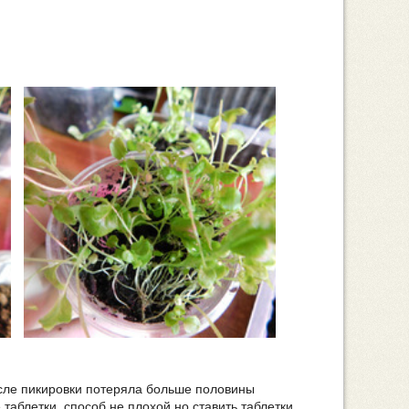
осле пикировки потеряла больше половины
 таблетки, способ не плохой но ставить таблетки