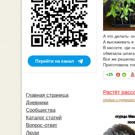
А что делать- о
А высаживать в 
В кассете, где 
обвязала шпага
Все же решилас
Перейти на канал
Приготовила то
+25
Растёт расс
Главная страница
отдых и путешес
Дневники
Сообщества
Каталог статей
Вопрос-ответ
Люди