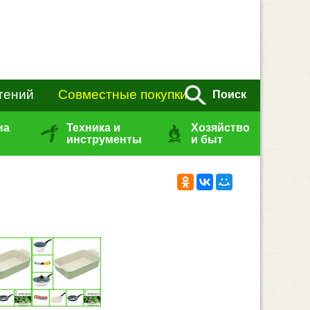
тений
Совместные покупки
Поиск
на
Техника и
Хозяйство
инструменты
и быт