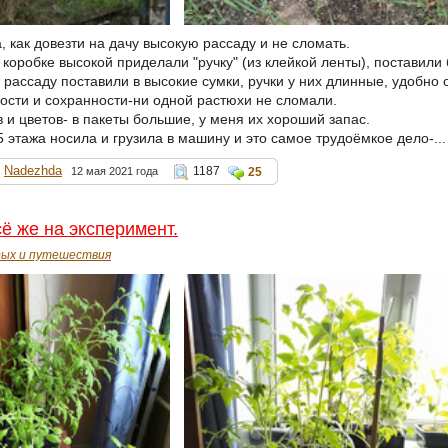
 как довезти на дачу высокую рассаду и не сломать.
коробке высокой приделали "ручку" (из клейкой ленты), поставили
рассаду поставили в высокие сумки, ручки у них длинные, удобно 
лости и сохранности-ни одной растюхи не сломали.
 и цветов- в пакеты большие, у меня их хороший запас.
5 этажа носила и грузила в машину и это самое трудоёмкое дело-..
Nadezhda
1187
12 мая 2021 года
25
ё же на эксперимент.
ых и путешествия