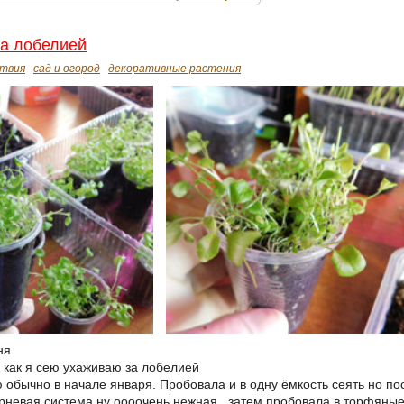
а лобелией
твия
сад и огород
декоративные растения
ня
ь как я сею ухаживаю за лобелией
обычно в начале января. Пробовала и в одну ёмкость сеять но п
корневая система ну оооочень нежная.. затем пробовала в торфяные