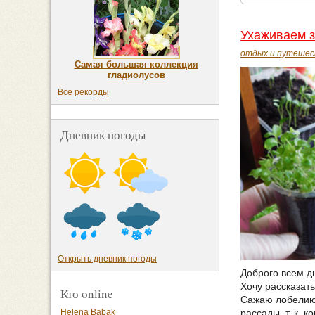
Ухаживаем з
отдых и путешес
Самая большая коллекция
гладиолусов
Все рекорды
Дневник погоды
Открыть дневник погоды
Доброго всем д
Хочу рассказат
Кто online
Сажаю лобелию 
Helena Babak
рассады, т. к. 