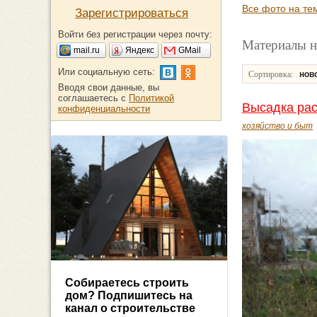
Все фото на те
Зарегистрироваться
Войти без регистрации через почту:
Материалы н
mail.ru
Яндекс
GMail
Или социальную сеть:
Сортировка:
нов
Вводя свои данные, вы
соглашаетесь с
Политикой
Высадка рас
конфиденциальности
хозяйство и быт
Собираетесь строить
дом? Подпишитесь на
канал о строительстве