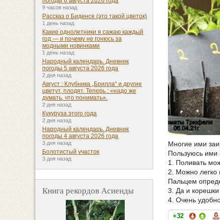
погоды 6 августа 2026 года
9 часов назад
Рассказ о Биденсе (это такой цветок)
1 день назад
Какие однолетники я сажаю каждый
год — и почему не гонюсь за
модными новинками
1 день назад
Народный календарь. Дневник
погоды 5 августа 2026 года
2 дня назад
Август : Клубника „Брилла“ и другие
цветут, плодят. Теперь : «надо же
думать, что понимать».
2 дня назад
Кукуруза этого года
2 дня назад
Народный календарь. Дневник
погоды 4 августа 2026 года
Многие ими заи
3 дня назад
Болотистый участок
Пользуюсь ими 
3 дня назад
1. Поливать мож
2. Можно легко
Пальцем опреде
Книга рекордов Асиенды
3. Да и корешк
4. Очень удобно
+32