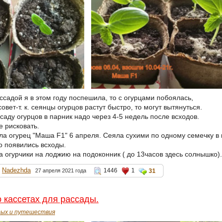
ссадой я в этом году поспешила, то с огурцами побоялась,
овет-т. к. сеянцы огурцов растут быстро, то могут вытянуться.
аду огурцов в парник надо через 4-5 недель после всходов.
е рисковать.
а огурец "Маша F1" 6 апреля. Сеяла сухими по одному семечку в
о появились всходы.
а огурчики на лоджию на подоконник ( до 13часов здесь солнышко).
Nadezhda
1446
1
27 апреля 2021 года
31
 кассетах для рассады.
ых и путешествия