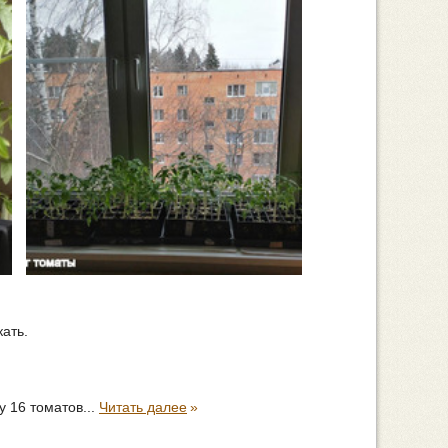
ать.
у 16 томатов...
Читать далее
»