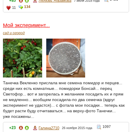
+85
Любовь Абрамова
7 июля 2018 года
134
11
Мой эксперимент...
сад и огород
Танечка Векленко прислала мне семена помидор и перцев...
среди них есть комнатные... помидорки Бонсай... перец
Светофор... вот и загорелась я желанием посадить их и прям
не медленно... вообщем посадила-по два семечка (вдруг
эксперимент не удастся)... с фотала мои посадки... теперь как
будет расти буду отчитаваться... на верху-фото Танечки...
уже посажены...
1097
+23
Галина2710
26 ноября 2015 года