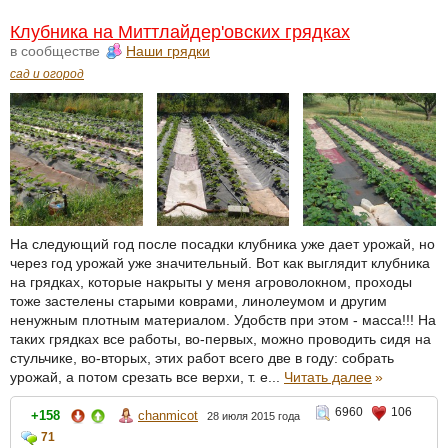
Клубника на Миттлайдер'овских грядках
в сообществе
Наши грядки
сад и огород
На следующий год после посадки клубника уже дает урожай, но
через год урожай уже значительный. Вот как выглядит клубника
на грядках, которые накрыты у меня агроволокном, проходы
тоже застелены старыми коврами, линолеумом и другим
ненужным плотным материалом. Удобств при этом - масса!!! На
таких грядках все работы, во-первых, можно проводить сидя на
стульчике, во-вторых, этих работ всего две в году: собрать
урожай, а потом срезать все верхи, т. е...
Читать далее
»
6960
106
+158
chanmicot
28 июля 2015 года
71