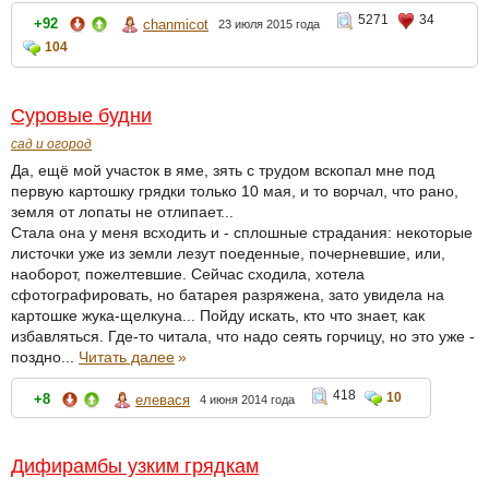
5271
34
+92
chanmicot
23 июля 2015 года
104
Суровые будни
сад и огород
Да, ещё мой участок в яме, зять с трудом вскопал мне под
первую картошку грядки только 10 мая, и то ворчал, что рано,
земля от лопаты не отлипает...
Стала она у меня всходить и - сплошные страдания: некоторые
листочки уже из земли лезут поеденные, почерневшие, или,
наоборот, пожелтевшие. Сейчас сходила, хотела
сфотографировать, но батарея разряжена, зато увидела на
картошке жука-щелкуна... Пойду искать, кто что знает, как
избавляться. Где-то читала, что надо сеять горчицу, но это уже -
поздно...
Читать далее
»
418
10
+8
елевася
4 июня 2014 года
Дифирамбы узким грядкам