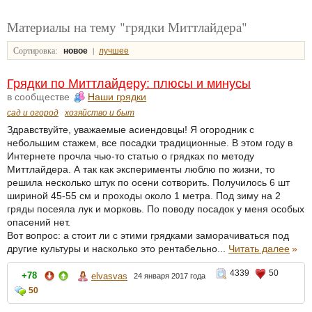
Материалы на тему "грядки Миттлайдера"
Сортировка:
|
новое
лучшее
Грядки по Миттлайдеру: плюсы и минусы
в сообществе
Наши грядки
сад и огород
хозяйство и быт
Здравствуйте, уважаемые асиендовцы! Я огородник с
небольшим стажем, все посадки традиционные. В этом году в
Интернете прочла чью-то статью о грядках по методу
Миттлайдера. А так как эксперименты люблю по жизни, то
решила несколько штук по осени сотворить. Получилось 6 шт
шириной 45-55 см и проходы около 1 метра. Под зиму на 2
гряды посеяла лук и морковь. По поводу посадок у меня особых
опасений нет.
Вот вопрос: а стоит ли с этими грядками заморачиваться под
другие культуры и насколько это рентабельно...
Читать далее
»
4339
50
+78
elvasvas
24 января 2017 года
50