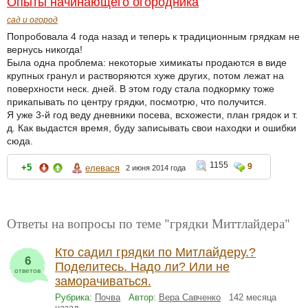
Опыты начинающего огородника
сад и огород
Попробовала 4 года назад и теперь к традиционным грядкам не
вернусь никогда!
Была одна проблема: некоторые химикаты продаются в виде
крупных гранул и растворяются хуже других, потом лежат на
поверхности неск. дней. В этом году стала подкормку тоже
прикапывать по центру грядки, посмотрю, что получится.
Я уже 3-й год веду дневники посева, всхожести, план грядок и т.
д. Как выдастся время, буду записывать свои находки и ошибки
сюда.
1155
9
+5
елевася
2 июня 2014 года
Ответы на вопросы по теме "грядки Миттлайдера"
Кто садил грядки по Митлайдеру.?
6
Поделитесь. Надо ли? Или не
ответов
заморачиваться.
Рубрика:
Почва
Автор:
Вера Савченко
142 месяца
назад