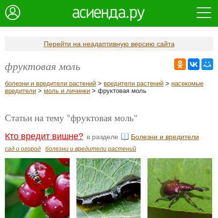
Перейти на неадаптивную версию сайта
фруктовая моль
болезни и вредители растений
>
вредители растений
>
насекомые
вредители
>
моль и личинки
> фруктовая моль
Статьи на тему "фруктовая моль"
Кто вредит вишне?
в разделе
Болезни и вредители
сад и огород
болезни и вредители растений