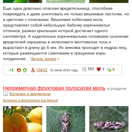
Еще одна довольно опасная вредительница, способная
повреждать и даже уничтожать не только вишневые листочки, но
и цветочки с почечками. Вишневая побеговая моль
представляет собой небольшую бабочку коричневатых
оттенков, размах крылышек которой достигает одного
сантиметра. А наделенные коричневатыми головками гусенички
вредителей окрашены в зеленовато-желтоватые тона и
вырастают в длину до 6 мм. Их зимовка проходит в недрах яиц,
которые размещаются самочками в трещинках коры
поодиночке...
Читать далее
»
583
3
0
+1
Olik01
31 июля 2016 года
Неприметная фруктовая полосатая моль
в разделе
Болезни и вредители
болезни и вредители растений