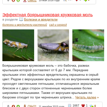
0
Olik01
19 мая 2016 года
Эффектная боярышниковая кружковая моль
в разделе
Болезни и вредители
болезни и вредители растений
сад и огород
Боярышниковая кружковая моль – это бабочка, размах
крылышек которой составляет от 6 до 7 мм. Передние
крылышки этих эффектных вредительниц окрашены в серый
цвет. Рядом с верхушками крылышек по их внутренним краям
проходят светленькие пятнышки, отличающиеся зеркальным
блеском и с двух сторон оттененные черненькими более
широкими пятнышками. Также от верхушек крылышек по
бахроме отходит по три черненьких штриха...
Читать далее
»
1667
1
0
0
Olik01
11 декабря 2015 года