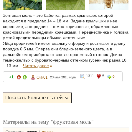
Зонтовая моль – это бабочка, размах крылышек которой
находится в пределах 14 – 18 мм. Задние крылышки у нее
серенькие, а передние – темно-коричневые, обрамленные
красноватыми передними краешками. Переднеспинка и головка
у этой вредительницы обычно желтенькие.
Яйца вредителей имеют овальную форму и достигают в длину
порядка 0,5 мм. Сперва они бледно-зеленого цвета, а в
дальнейшем приобретают светло-оранжевый оттенок. Длина
темно-желтых с буровато-черным оттенком гусеничек равна 10
– 13 мм...
Читать далее
»
1311
5
0
+1
Olik01
23 мая 2015 года
Материалы на тему "фруктовая моль"
Сортировка:
|
новое
лучшее