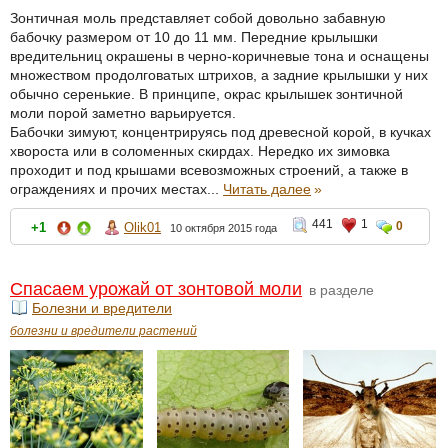
Зонтичная моль представляет собой довольно забавную
бабочку размером от 10 до 11 мм. Передние крылышки
вредительниц окрашены в черно-коричневые тона и оснащены
множеством продолговатых штрихов, а задние крылышки у них
обычно серенькие. В принципе, окрас крылышек зонтичной
моли порой заметно варьируется.
Бабочки зимуют, концентрируясь под древесной корой, в кучках
хвороста или в соломенных скирдах. Нередко их зимовка
проходит и под крышами всевозможных строений, а также в
ограждениях и прочих местах...
Читать далее
»
441
1
0
+1
Olik01
10 октября 2015 года
Спасаем урожай от зонтовой моли
в разделе
Болезни и вредители
болезни и вредители растений