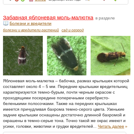
Забавная яблоневая моль-малютка
в разделе
Болезни и вредители
болезни и вредители растений
сад и огород
Яблоневая моль-малютка – бабочка, размах крылышек которой
составляет около 4 – 5 мм. Передние крылышки вредительниц
характеризуются темно-бурым, почти черным окрасом с
проходящими посередине поперечными серебристо-
беленькими полосочками. Также на передних крылышках
имеется причудливая бахрома темно-серого цвета. Узенькие
задние крылышки оснащены достаточно длинной бахромой и
окрашены в темно-серые тона. Точно такой же окрас имеют и
усики, головки, животики и грудки вредителей...
Читать далее
»