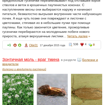
Вредоносные гусенички перезимовывают под отставшей корой
стволов и веток в крошечных паутинистых коконах. С
наступлением весны они выбираются наружу и начинают
питаться, безжалостно выгрызая внутренние части набухающих
почек. А еще чуть позже они повреждают и листочки с
цветочками, стягивая их в небольшие пучки при помощи
паутины. Как только закончится цветение, прожорливые
гусенички перебираются на молоденькие побеги нового
прироста, атакуя верхушечные листики...
Читать далее
»
536
4
0
+1
Olik01
17 декабря 2015 года
Зонтичная моль - враг тмина
в разделе
Болезни и
вредители
болезни и вредители растений