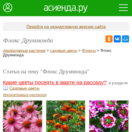
Перейти на неадаптивную версию сайта
Флокс Друммонда
декоративные растения
>
садовые цветы
>
Флоксы
> Флокс
Друммонда
Статьи на тему "Флокс Друммонда"
Какие цветы посеять в марте на рассаду?
в разделе
Садовые цветы
декоративные растения