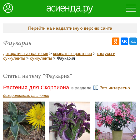
Перейти на неадаптивную версию сайта
Фаукария
декоративные растения
>
комнатные растения
>
кактусы и
суккуленты
>
суккуленты
> Фаукария
Статьи на тему "Фаукария"
Растения для Скорпиона
в разделе
Это интересно
декоративные растения