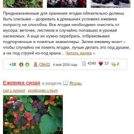
Предназначенные для хранения ягодки обязательно должны
быть спелыми – дозревать в домашних условиях ежевика
попросту не способна. Все ягодки необходимо очистить от
мусора: веточек, листиков и случайно попавших в урожай
насекомых. А еще их нужно перебрать, отбраковывая
подпорченные и помятые экземпляры. Затем ежевику моют –
чтобы случайно не помять ягодки, лучше делать это под душем,
а не под струей из-под крана...
Читать далее
»
4240
13
2
+18
Olik01
4 мая 2016 года
Ежевика сизая
в разделе
Ягоды
сад и огород
хозяйство и быт