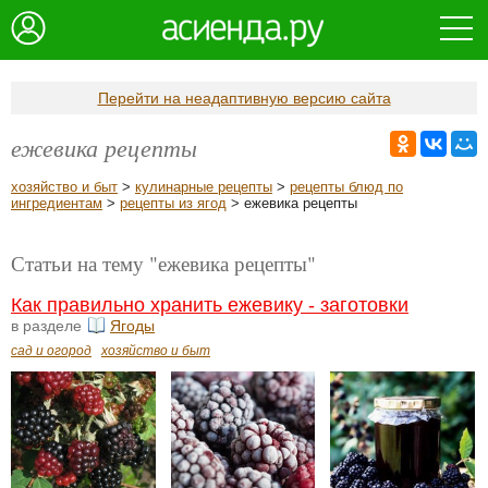
Перейти на неадаптивную версию сайта
ежевика рецепты
хозяйство и быт
>
кулинарные рецепты
>
рецепты блюд по
ингредиентам
>
рецепты из ягод
> ежевика рецепты
Статьи на тему "ежевика рецепты"
Как правильно хранить ежевику - заготовки
в разделе
Ягоды
сад и огород
хозяйство и быт