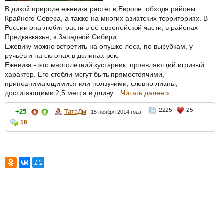
В дикой природе ежевика растёт в Европе, обходя районы
Крайнего Севера, а также на многих азиатских территориях. В
России она любит расти в её европейской части, в районах
Предкавказья, в Западной Сибири.
Ежевику можно встретить на опушке леса, по вырубкам, у
ручьёв и на склонах в долинах рек.
Ежевика - это многолетний кустарник, проявляющий игривый
характер. Его стебли могут быть прямостоячими,
приподнимающимися или ползучими, словно лианы,
достигающими 2,5 метра в длину...
Читать далее
»
2225
25
+25
ТатаДм
15 ноября 2014 года
16