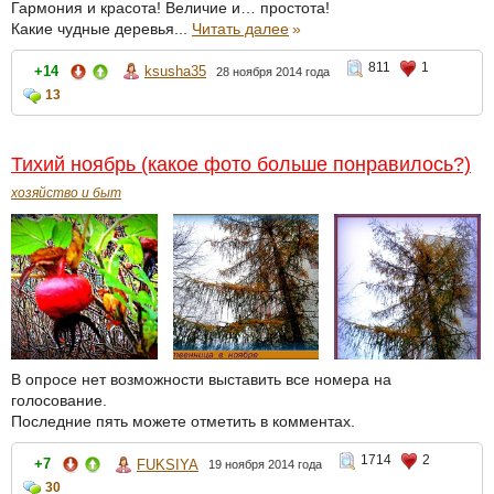
Гармония и красота! Величие и… простота!
Какие чудные деревья...
Читать далее
»
811
1
+14
ksusha35
28 ноября 2014 года
13
Тихий ноябрь (какое фото больше понравилось?)
хозяйство и быт
В опросе нет возможности выставить все номера на
голосование.
Последние пять можете отметить в комментах.
1714
2
+7
FUKSIYA
19 ноября 2014 года
30