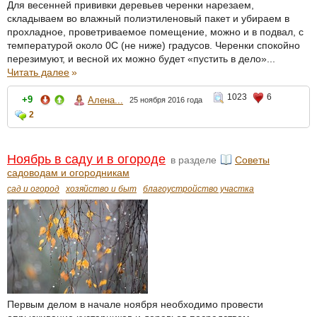
Для весенней прививки деревьев черенки нарезаем,
складываем во влажный полиэтиленовый пакет и убираем в
прохладное, проветриваемое помещение, можно и в подвал, с
температурой около 0С (не ниже) градусов. Черенки спокойно
перезимуют, и весной их можно будет «пустить в дело»...
Читать далее
»
1023
6
+9
Алена...
25 ноября 2016 года
2
Ноябрь в саду и в огороде
в разделе
Советы
садоводам и огородникам
сад и огород
хозяйство и быт
благоустройство участка
Первым делом в начале ноября необходимо провести