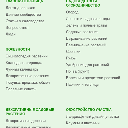
ГЛАВНАЯ СТРАНИЦА
САДОВОДСТВО И
ОГОРОДНИЧЕСТВО
Лента дневников
Огород
Дачные сообщества
Лесные и садовые ягоды
Статьи о садоводстве
Зелень и пряные травы
Вопрос-ответ
Садовые растения
Люди
Выращивание растений
Размножение растений
ПОЛЕЗНОСТИ
Сорняки
Энциклопедия растений
Грибы
Календарь садовода
Удобрения для растений
Лунный календарь
Почва (грунт)
Лекарственные растения
Болезни и вредители растений
Покупка, продажа, обмен
Парники и теплицы
Полезные советы
ДЕКОРАТИВНЫЕ САДОВЫЕ
ОБУСТРОЙСТВО УЧАСТКА
РАСТЕНИЯ
Ландшафтный дизайн участка
Декоративные деревья
Клумбы и цветники
Декоративные кустарники