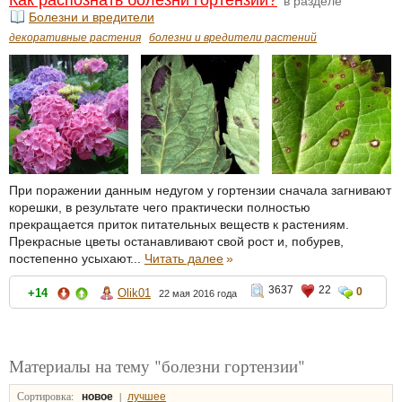
Как распознать болезни гортензии?
в разделе
Болезни и вредители
декоративные растения
болезни и вредители растений
При поражении данным недугом у гортензии сначала загнивают
корешки, в результате чего практически полностью
прекращается приток питательных веществ к растениям.
Прекрасные цветы останавливают свой рост и, побурев,
постепенно усыхают...
Читать далее
»
3637
22
0
+14
Olik01
22 мая 2016 года
Материалы на тему "болезни гортензии"
Сортировка:
|
новое
лучшее