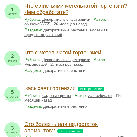
Что с листьями метельчатой гортензии?
1
Чем обработать?
ответ
Рубрика:
Декоративные кустарники
Автор:
obuhova55555
26 месяцев назад
Разделы:
декоративные растения
,
болезни и
вредители растений
Что с метельчатой гортензией
2
Рубрика:
Декоративные кустарники
Автор:
ответа
Романова59
27 месяцев назад
Разделы:
декоративные растения
Засыхает гортензия
есть решение
5
Рубрика:
Садовые цветы
Автор:
zamoylova75
116
ответов
месяцев назад
Разделы:
декоративные растения
Это болезнь или недостаток
3
элементов?
есть решение
ответа