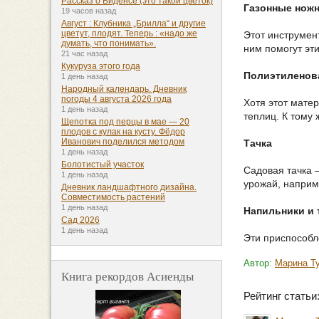
Рассказ о Биденсе (это такой цветок)
Газонные нож
19 часов назад
Август : Клубника „Брилла“ и другие
цветут, плодят. Теперь : «надо же
Этот инструмен
думать, что понимать».
ним помогут эт
21 час назад
Кукуруза этого года
Полиэтиленов
1 день назад
Народный календарь. Дневник
погоды 4 августа 2026 года
Хотя этот матер
1 день назад
теплиц. К тому
Щепотка под перцы в мае — 20
плодов с кулак на кусту. Фёдор
Иванович поделился методом
Тачка
1 день назад
Болотистый участок
Садовая тачка 
1 день назад
урожай, наприме
Дневник ландшафтного дизайна.
Совместимость растений
1 день назад
Напильники и 
Сад 2026
1 день назад
Эти приспособл
Автор:
Марина Т
Книга рекордов Асиенды
Рейтинг стать