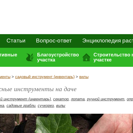
Статьи
Вопрос-ответ
Энциклопедия рас
ативные
Благоустройство
Строительство 
участка
участке
ументы
>
садовый инструмент (инвентарь)
>
вилы
ные инструменты на даче
й инструмент (инвентарь)
,
секатор
,
лопата
,
ручной инструмент
,
оп
ка
,
садовые грабли
,
сучкорез
,
вилы