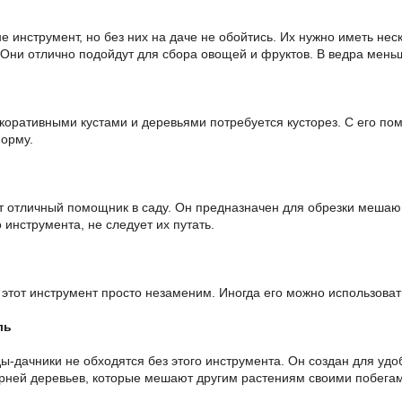
не инструмент, но без них на даче не обойтись. Их нужно иметь нес
 Они отлично подойдут для сбора овощей и фруктов. В ведра мень
екоративными кустами и деревьями потребуется кусторез. С его п
орму.
т отличный помощник в саду. Он предназначен для обрезки мешающ
инструмента, не следует их путать.
 этот инструмент просто незаменим. Иногда его можно использоват
ль
ы-дачники не обходятся без этого инструмента. Он создан для уд
рней деревьев, которые мешают другим растениям своими побега