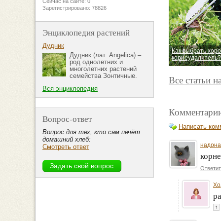
Сейчас на сайте: 0
Зарегистрировано: 78826
Энциклопедия растений
Дудник
Как выбрать хор
Дудник (лат. Angelica) –
корнеудалитель?
род однолетних и
многолетних растений
семейства Зонтичные.
Все статьи н
Вся энциклопедия
Комментарии
Вопрос-ответ
Написать ком
Вопрос для тех, кто сам печёт
домашний хлеб:
надона
Смотреть ответ
корне
Ответит
Хо
ра
↑