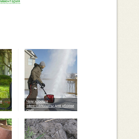
омментария
ля
Чем хороши
электролопаты для уборки
снег