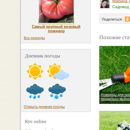
Марина 
Садовод 
Поделиться:
Самый крупный розовый
помидор
Похожие ста
Все рекорды
Дневник погоды
Ножницы для газо
правильно выбра
Открыть дневник погоды
Кто online