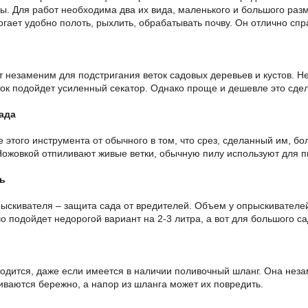
ны. Для работ необходима два их вида, маленького и большого раз
гает удобно полоть, рыхлить, обрабатывать почву. Он отлично спр
т незаменим для подстригания веток садовых деревьев и кустов. 
ток подойдет усиленный секатор. Однако проще и дешевле это сдел
ада
 этого инструмента от обычного в том, что срез, сделанный им, бо
Ножовкой отпиливают живые ветки, обычную пилу используют для п
ь
ыскивателя – защита сада от вредителей. Объем у опрыскивателей
о подойдет недорогой вариант на 2-3 литра, а вот для большого с
годится, даже если имеется в наличии поливочный шланг. Она нез
иваются бережно, а напор из шланга может их повредить.