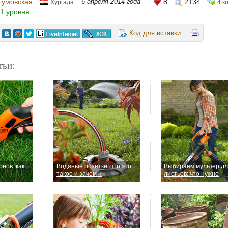
Тумовская
6 апреля 2014 года
8
2134
4 к
Хургада
1 уровня
Код для вставки
тьи:
нов: как
Водяные розетки: что это
Выбираем мульчер д
такое и зачем н
листьев: что нужно