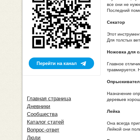
все они не нуж
Последний помо
Секатор
Этот инструмен
Для толстых ве
Ножовка для с
Перейти на канал
Главное отличие
травмируется. 
Опрыскивател
Назначение опр
Главная страница
деревьев хорош
Дневники
Лейка
Сообщества
Каталог статей
Она всегда при
Лейкой они пол
Вопрос-ответ
Люди