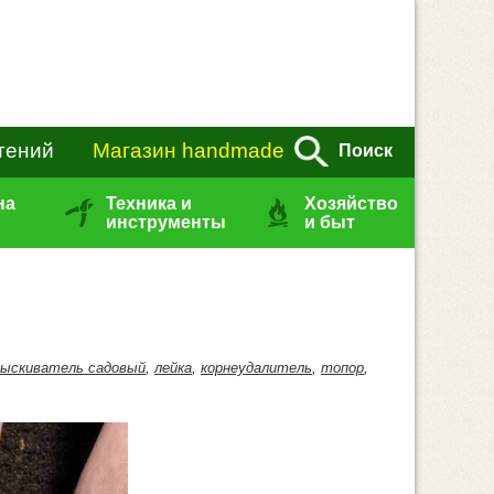
тений
Магазин handmade
Поиск
на
Техника и
Хозяйство
инструменты
и быт
рыскиватель садовый
,
лейка
,
корнеудалитель
,
топор
,