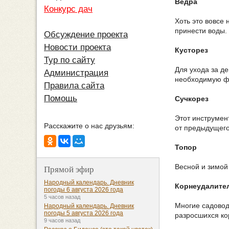
Ведра
Конкурс дач
Хоть это вовсе 
принести воды.
Обсуждение проекта
Новости проекта
Кусторез
Тур по сайту
Для ухода за д
Администрация
необходимую ф
Правила сайта
Помощь
Сучкорез
Этот инструмен
Расскажите о нас друзьям:
от предыдущего 
Топор
Весной и зимой
Прямой эфир
Народный календарь. Дневник
Корнеудалите
погоды 6 августа 2026 года
5 часов назад
Многие садовод
Народный календарь. Дневник
погоды 5 августа 2026 года
разросшихся ко
9 часов назад