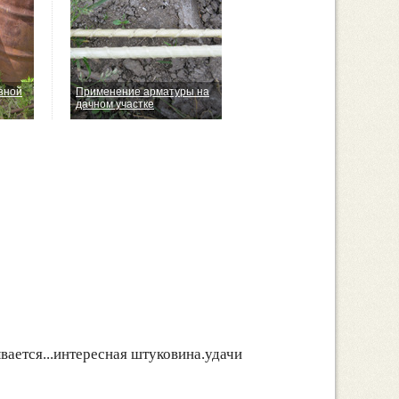
зной
Применение арматуры на
дачном участке
ывается...интересная штуковина.удачи