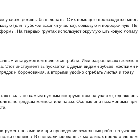
м участке должны быть лопаты. С их помощью производятся многи
ковую (для глубокой вскопки участка), совковую и подборочную. П
формы. На твердых грунтах используют округлую штыковую лопату.
чным инструментом являются грабли. Ими разравнивают землю по
ра. Этот инструмент выпускается с двумя видами зубьев: жесткими 
рядок и боронования, а вторыми удобно сгребать листья и траву.
итают вилы не самым нужным инструментом на участке, однако опыт
елять по грядкам компост или навоз. Осенью они незаменимы при 
та.
нструмент незаменим при проведении земельных работ на участке.
ополки сорняков. В специализированных магазинах представлено 