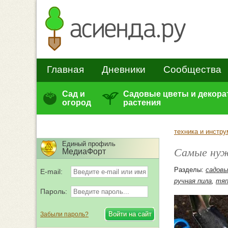
Главная
Дневники
Сообщества
Сад и
Садовые цветы и декор
огород
растения
техника и инстр
Единый профиль
Самые нуж
МедиаФорт
Разделы:
садовы
E-mail:
ручная пила
,
тяп
Пароль:
Забыли пароль?