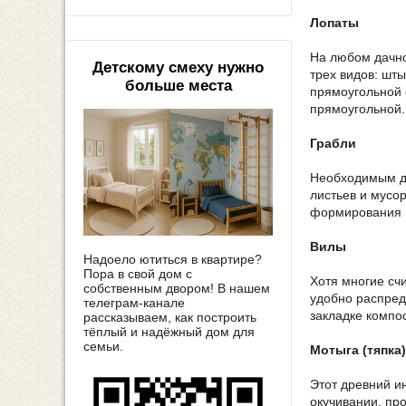
Лопаты
На любом дачно
Детскому смеху нужно
трех видов: шты
больше места
прямоугольной 
прямоугольной.
Грабли
Необходимым да
листьев и мусо
формирования г
Вилы
Надоело ютиться в квартире?
Пора в свой дом с
Хотя многие сч
собственным двором! В нашем
удобно распред
телеграм-канале
закладке компос
рассказываем, как построить
тёплый и надёжный дом для
семьи.
Мотыга (тяпка)
Этот древний и
окучивании, пр