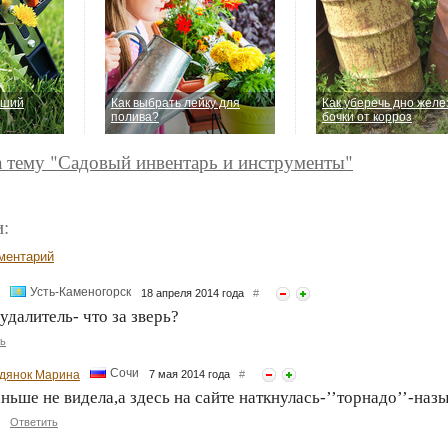
оший
Как выбрать лейку для
Как уберечь дно желе
полива?
бочки от корроз
а тему "Садовый инвентарь и инструменты"
:
ментарий
Усть-Каменогорск
18 апреля 2014 года
#
удалитель- что за зверь?
ь
Сочи
дянок Марина
7 мая 2014 года
#
ньше не видела,а здесь на сайте наткнулась-’’торнадо’’-наз
Ответить