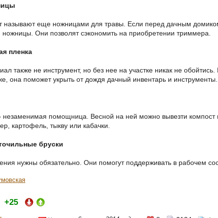
ницы
т называют еще ножницами для травы. Если перед дачным домиком
и ножницы. Они позволят сэкономить на приобретении триммера.
ая пленка
иал также не инструмент, но без нее на участке никак не обойтис
 же, она поможет укрыть от дождя дачный инвентарь и инструменты.
– незаменимая помощница. Весной на ней можно вывезти компост и
р, картофель, тыкву или кабачки.
точильные бруски
ения нужны обязательно. Они помогут поддерживать в рабочем со
умовская
+25
и: