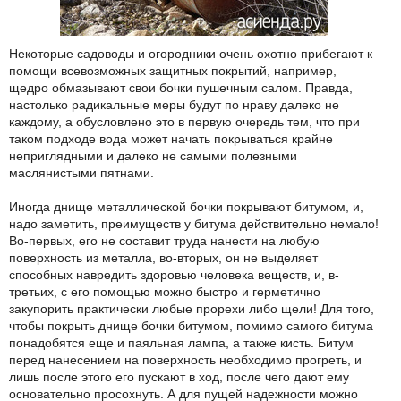
Некоторые садоводы и огородники очень охотно прибегают к
помощи всевозможных защитных покрытий, например,
щедро обмазывают свои бочки пушечным салом. Правда,
настолько радикальные меры будут по нраву далеко не
каждому, а обусловлено это в первую очередь тем, что при
таком подходе вода может начать покрываться крайне
неприглядными и далеко не самыми полезными
маслянистыми пятнами.
Иногда днище металлической бочки покрывают битумом, и,
надо заметить, преимуществ у битума действительно немало!
Во-первых, его не составит труда нанести на любую
поверхность из металла, во-вторых, он не выделяет
способных навредить здоровью человека веществ, и, в-
третьих, с его помощью можно быстро и герметично
закупорить практически любые прорехи либо щели! Для того,
чтобы покрыть днище бочки битумом, помимо самого битума
понадобятся еще и паяльная лампа, а также кисть. Битум
перед нанесением на поверхность необходимо прогреть, и
лишь после этого его пускают в ход, после чего дают ему
основательно просохнуть. А для пущей надежности можно