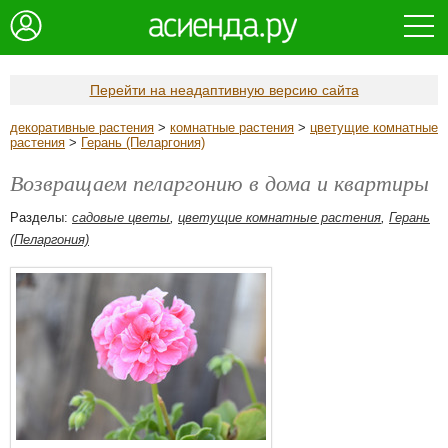
Перейти на неадаптивную версию сайта
декоративные растения
>
комнатные растения
>
цветущие комнатные
растения
>
Герань (Пеларгония)
Возвращаем пеларгонию в дома и квартиры
Разделы:
садовые цветы
,
цветущие комнатные растения
,
Герань
(Пеларгония)