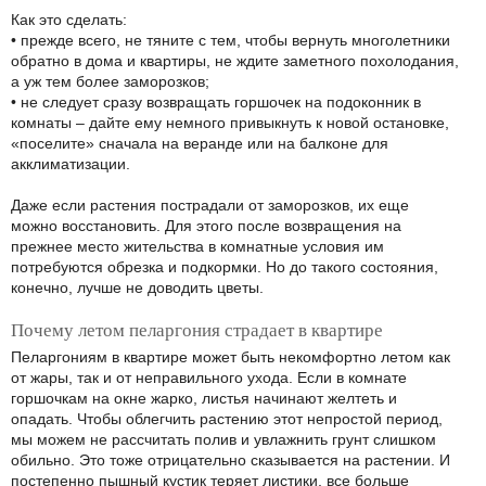
Как это сделать:
• прежде всего, не тяните с тем, чтобы вернуть многолетники
обратно в дома и квартиры, не ждите заметного похолодания,
а уж тем более заморозков;
• не следует сразу возвращать горшочек на подоконник в
комнаты – дайте ему немного привыкнуть к новой остановке,
«поселите» сначала на веранде или на балконе для
акклиматизации.
Даже если растения пострадали от заморозков, их еще
можно восстановить. Для этого после возвращения на
прежнее место жительства в комнатные условия им
потребуются обрезка и подкормки. Но до такого состояния,
конечно, лучше не доводить цветы.
Почему летом пеларгония страдает в квартире
Пеларгониям в квартире может быть некомфортно летом как
от жары, так и от неправильного ухода. Если в комнате
горшочкам на окне жарко, листья начинают желтеть и
опадать. Чтобы облегчить растению этот непростой период,
мы можем не рассчитать полив и увлажнить грунт слишком
обильно. Это тоже отрицательно сказывается на растении. И
постепенно пышный кустик теряет листики, все больше