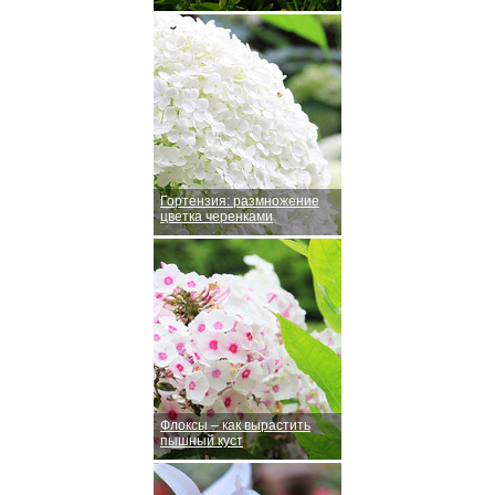
Гортензия: размножение
цветка черенками
Флоксы – как вырастить
пышный куст