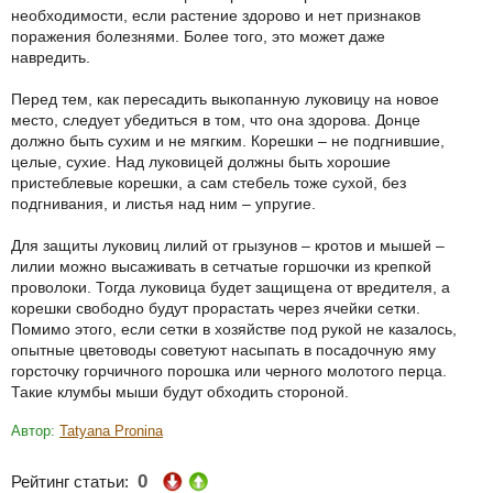
необходимости, если растение здорово и нет признаков
поражения болезнями. Более того, это может даже
навредить.
Перед тем, как пересадить выкопанную луковицу на новое
место, следует убедиться в том, что она здорова. Донце
должно быть сухим и не мягким. Корешки – не подгнившие,
целые, сухие. Над луковицей должны быть хорошие
пристеблевые корешки, а сам стебель тоже сухой, без
подгнивания, и листья над ним – упругие.
Для защиты луковиц лилий от грызунов – кротов и мышей –
лилии можно высаживать в сетчатые горшочки из крепкой
проволоки. Тогда луковица будет защищена от вредителя, а
корешки свободно будут прорастать через ячейки сетки.
Помимо этого, если сетки в хозяйстве под рукой не казалось,
опытные цветоводы советуют насыпать в посадочную яму
горсточку горчичного порошка или черного молотого перца.
Такие клумбы мыши будут обходить стороной.
Автор:
Tatyana Pronina
0
Рейтинг статьи: