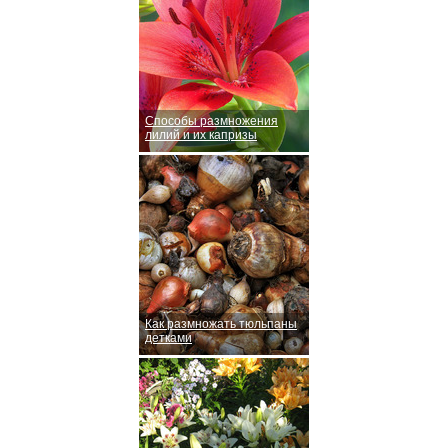
Способы размножения
лилий и их капризы
Как размножать тюльпаны
детками