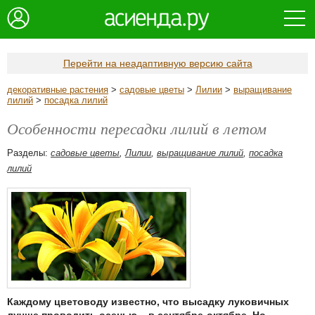
Перейти на неадаптивную версию сайта
декоративные растения
>
садовые цветы
>
Лилии
>
выращивание
лилий
>
посадка лилий
Особенности пересадки лилий в летом
Разделы:
садовые цветы
,
Лилии
,
выращивание лилий
,
посадка
лилий
Каждому цветоводу известно, что высадку луковичных