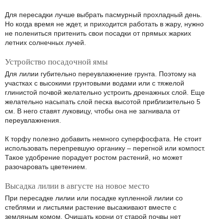
Для пересадки лучше выбрать пасмурный прохладный день.
Но когда время не ждет, и приходится работать в жару, нужно
не полениться притенить свои посадки от прямых жарких
летних солнечных лучей.
Устройство посадочной ямы
Для лилии губительно переувлажнение грунта. Поэтому на
участках с высокими грунтовыми водами или с тяжелой
глинистой почвой желательно устроить дренажных слой. Еще
желательно насыпать слой песка высотой приблизительно 5
см. В него ставят луковицу, чтобы она не загнивала от
переувлажнения.
К торфу полезно добавить немного суперфосфата. Не стоит
использовать перепревшую органику – перегной или компост.
Такое удобрение порадует ростом растений, но может
разочаровать цветением.
Высадка лилии в августе на новое место
При пересадке лилии или посадке купленной лилии со
стеблями и листьями растение высаживают вместе с
земляным комом. Очищать корни от старой почвы нет