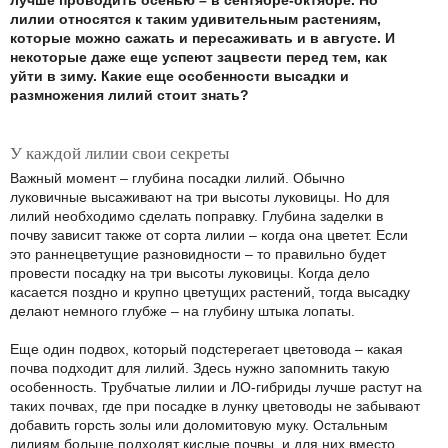
лучше проводить осенью – в сентябре-октябре. Но
лилии относятся к таким удивительным растениям,
которые можно сажать и пересаживать и в августе. И
некоторые даже еще успеют зацвести перед тем, как
уйти в зиму. Какие еще особенности высадки и
размножения лилий стоит знать?
У каждой лилии свои секреты
Важный момент – глубина посадки лилий. Обычно
луковичные высаживают на три высоты луковицы. Но для
лилий необходимо сделать поправку. Глубина заделки в
почву зависит также от сорта лилии – когда она цветет. Если
это раннецветущие разновидности – то правильно будет
провести посадку на три высоты луковицы. Когда дело
касается поздно и крупно цветущих растений, тогда высадку
делают немного глубже – на глубину штыка лопаты.
Еще один подвох, который подстерегает цветовода – какая
почва подходит для лилий. Здесь нужно запомнить такую
особенность. Трубчатые лилии и ЛО-гибриды лучше растут на
таких почвах, где при посадке в лунку цветоводы не забывают
добавить горсть золы или доломитовую муку. Остальным
лилиям больше подходят кислые почвы, и для них вместо