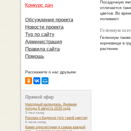
Посадочную яму
Конкурс дач
отличается так
цветов. Во вре
поливают.
Обсуждение проекта
Новости проекта
Гелениум осен
Тур по сайту
Гелениум также 
Администрация
корневище в гр
растение.
Правила сайта
Помощь
Расскажите о нас друзьям:
Прямой эфир
Народный календарь. Дневник
погоды 6 августа 2026 года
3 часа назад
Рассказ о Биденсе (это такой цветок)
9 часов назад
Какие однолетники я сажаю каждый