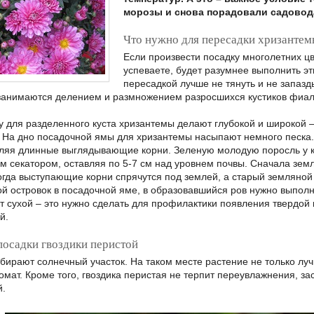
морозы и снова порадовали садовода
Что нужно для пересадки хризантем
Если произвести посадку многолетних цв
успеваете, будет разумнее выполнить эт
пересадкой лучше не тянуть и не запазд
анимаются делением и размножением разросшихся кустиков фиалок
 для разделенного куста хризантемы делают глубокой и широкой –
. На дно посадочной ямы для хризантемы насыпают немного песка.
ляя длинные выглядывающие корни. Зеленую молодую поросль у к
м секатором, оставляя по 5-7 см над уровнем почвы. Сначала зем
огда выступающие корни спрячутся под землей, а старый земляной
й островок в посадочной яме, в образовавшийся ров нужно выполн
т сухой – это нужно сделать для профилактики появления твердой
й.
посадки гвоздики перистой
ыбирают солнечный участок. На таком месте растение не только луч
мат. Кроме того, гвоздика перистая не терпит переувлажнения, за
й.