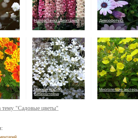
Наперстянка (Дигиталис)
Диморфотека
Нежная ясколка
Многолетние энотер
Биберштейна
а тему "Садовые цветы"
:
ментарий