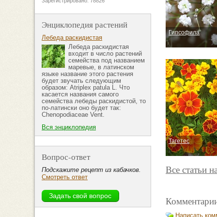
Зарегистрировано: 78826
Энциклопедия растений
Гипсофила
Лебеда раскидистая
Лебеда раскидистая
входит в число растений
семейства под названием
маревые, в латинском
языке название этого растения
будет звучать следующим
образом: Atriplex patula L. Что
касается названия самого
семейства лебеды раскидистой, то
по-латински оно будет так:
Chenopodiaceae Vent.
Вся энциклопедия
Тагетес
Вопрос-ответ
Все статьи н
Подскажите рецепт из кабачков.
Смотреть ответ
Комментарии
Написать ком