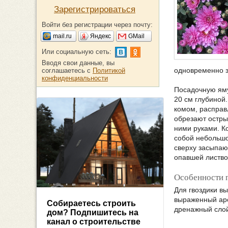
Зарегистрироваться
Войти без регистрации через почту:
mail.ru
Яндекс
GMail
Или социальную сеть:
Вводя свои данные, вы
одновременно з
соглашаетесь с
Политикой
конфиденциальности
Посадочную яму
20 см глубиной
комом, расправ
обрезают остры
ними руками. К
собой небольшо
сверху засыпаю
опавшей листво
Особенности 
Для гвоздики в
выраженный аро
Собираетесь строить
дренажный сло
дом? Подпишитесь на
канал о строительстве