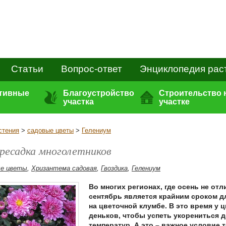
Статьи
Вопрос-ответ
Энциклопедия рас
ативные
Благоустройство
Строительство 
участка
участке
стения
>
садовые цветы
>
Гелениум
ресадка многолетников
ые цветы
,
Хризантема садовая
,
Гвоздика
,
Гелениум
Во многих регионах, где осень не от
сентябрь является крайним сроком д
на цветочной клумбе. В это время у 
деньков, чтобы успеть укорениться 
температур. А это – важное условие 