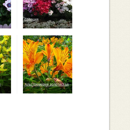
Годеция
ы
Альстремерия золотистая