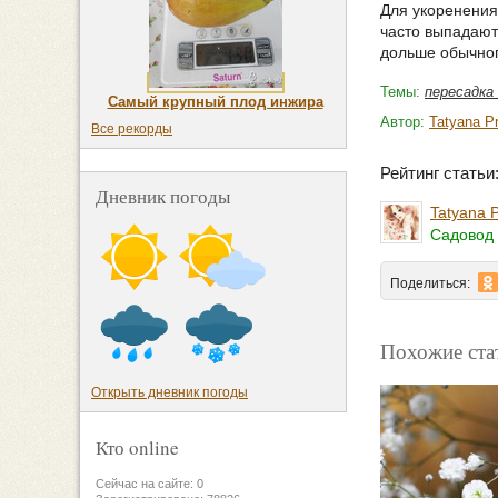
Для укоренения 
часто выпадают
дольше обычног
Темы:
пересадка
Самый крупный плод инжира
Автор:
Tatyana P
Все рекорды
Рейтинг стать
Дневник погоды
Tatyana 
Садовод 
Поделиться:
Похожие ста
Открыть дневник погоды
Кто online
Сейчас на сайте: 0