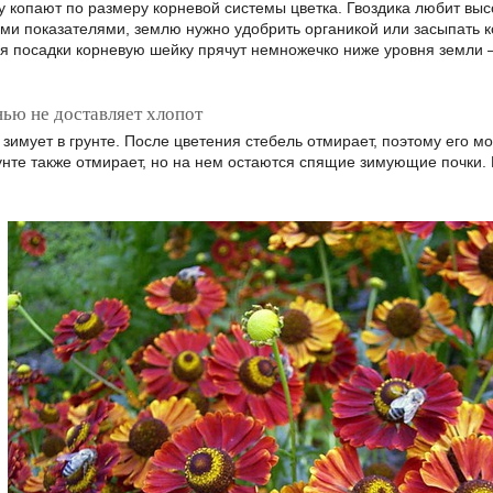
 копают по размеру корневой системы цветка. Гвоздика любит выс
ими показателями, землю нужно удобрить органикой или засыпать 
мя посадки корневую шейку прячут немножечко ниже уровня земли –
ью не доставляет хлопот
зимует в грунте. После цветения стебель отмирает, поэтому его м
унте также отмирает, но на нем остаются спящие зимующие почки. 