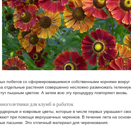
овых побегов со сформировавшимися собственными корнями вокруг 
на отдельные растения совершенно несложно размножать гелениум 
етут пышным цветом. А затем всю эту процедуру повторяют вновь.
ноголетники для клумб и рабаток
рдюрные и ковровые цветы, которые в числе первых украшают св
жают при помощи верхушечных черенков. В течение лета на основн
ые пасынки. Это отличный материал для черенкования.