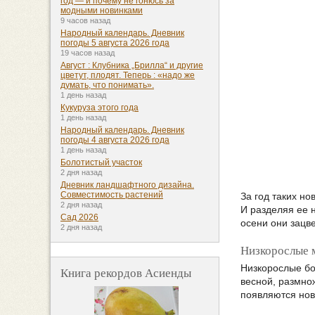
год — и почему не гонюсь за
модными новинками
9 часов назад
Народный календарь. Дневник
погоды 5 августа 2026 года
19 часов назад
Август : Клубника „Брилла“ и другие
цветут, плодят. Теперь : «надо же
думать, что понимать».
1 день назад
Кукуруза этого года
1 день назад
Народный календарь. Дневник
погоды 4 августа 2026 года
1 день назад
Болотистый участок
2 дня назад
Дневник ландшафтного дизайна.
Совместимость растений
За год таких н
2 дня назад
И разделяя ее 
Сад 2026
осени они зацв
2 дня назад
Низкорослые м
Низкорослые бо
Книга рекордов Асиенды
весной, размно
появляются нов