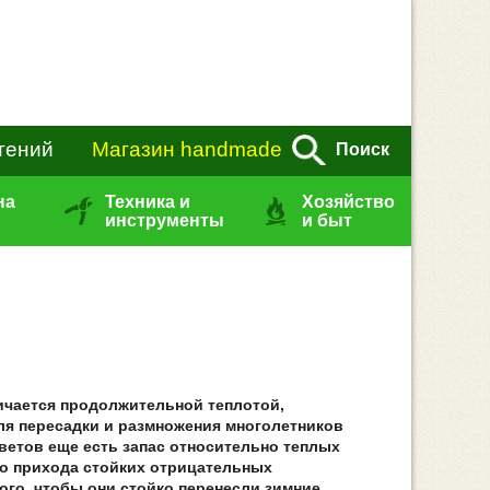
тений
Магазин handmade
Поиск
на
Техника и
Хозяйство
инструменты
и быт
личается продолжительной теплотой,
ля пересадки и размножения многолетников
цветов еще есть запас относительно теплых
до прихода стойких отрицательных
того, чтобы они стойко перенесли зимние