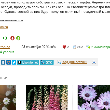
черенков используют субстрат из смеси песка и торфа. Черенки нуж
 осадки, проводить поливы. Так как осенью столбик термометра п
о. Однако весной из них будет получен отличный посадочный мат
 многолетников
ronina
+3
и:
Pronina
28 сентября 2016 года
3
803
2 комментар
4 уровня
Код для вставки
тьи: