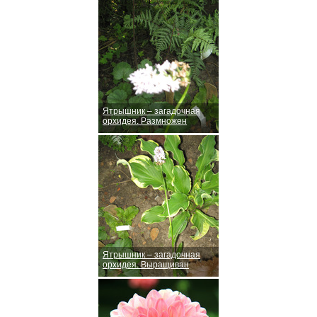
Ятрышник – загадочная
орхидея. Размножен
Ятрышник – загадочная
орхидея. Выращиван