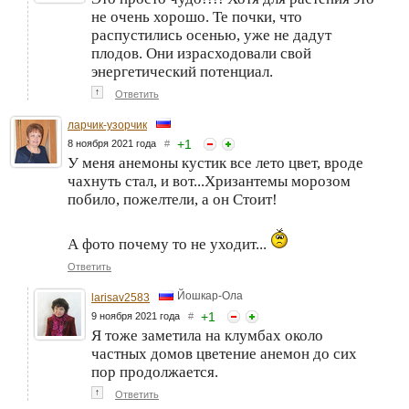
не очень хорошо. Те почки, что
распустились осенью, уже не дадут
плодов. Они израсходовали свой
энергетический потенциал.
↑
Ответить
ларчик-узорчик
+
1
8 ноября 2021 года
#
У меня анемоны кустик все лето цвет, вроде
чахнуть стал, и вот...Хризантемы морозом
побило, пожелтели, а он Стоит!
А фото почему то не уходит...
Ответить
Йошкар-Ола
larisav2583
+
1
9 ноября 2021 года
#
Я тоже заметила на клумбах около
частных домов цветение анемон до сих
пор продолжается.
↑
Ответить