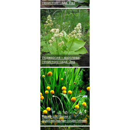
тенистого сада. Раз
Роджерсия – королева
тенистого сада. Зна
Какие растения с
шаровидными соцветиями