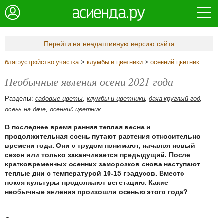
Перейти на неадаптивную версию сайта
благоустройство участка
>
клумбы и цветники
>
осенний цветник
Необычные явления осени 2021 года
Разделы:
садовые цветы
,
клумбы и цветники
,
дача круглый год
,
осень на даче
,
осенний цветник
В последнее время ранняя теплая весна и
продолжительная осень путают растения относительно
времени года. Они с трудом понимают, начался новый
сезон или только заканчивается предыдущий. После
кратковременных осенних заморозков снова наступают
теплые дни с температурой 10-15 градусов. Вместо
покоя культуры продолжают вегетацию. Какие
необычные явления произошли осенью этого года?