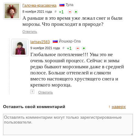
Тула
Галочка-красавочка
+
1
8 ноября 2021 года
#
А раньше в это время уже лежал снег и были
морозы. Что происходит в природе?
Ответить
Йошкар-Ола
larisav2583
+
1
9 ноября 2021 года
#
Глобальное потепление!!! Увы это не
очень хороший процесс. Сейчас и зимы
редко бывают морозными даже в средней
полосе. Больше оттепелей и слякоти
вместо настоящего хрустящего снега и
крепкого морозца.
↑
Ответить
Оставить свой комментарий
↑
наверх