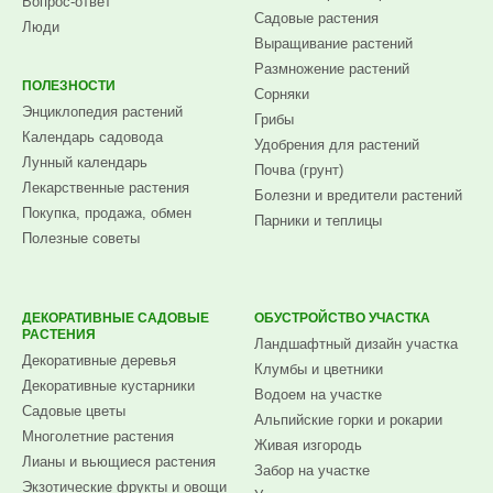
Вопрос-ответ
Садовые растения
Люди
Выращивание растений
Размножение растений
ПОЛЕЗНОСТИ
Сорняки
Энциклопедия растений
Грибы
Календарь садовода
Удобрения для растений
Лунный календарь
Почва (грунт)
Лекарственные растения
Болезни и вредители растений
Покупка, продажа, обмен
Парники и теплицы
Полезные советы
ДЕКОРАТИВНЫЕ САДОВЫЕ
ОБУСТРОЙСТВО УЧАСТКА
РАСТЕНИЯ
Ландшафтный дизайн участка
Декоративные деревья
Клумбы и цветники
Декоративные кустарники
Водоем на участке
Садовые цветы
Альпийские горки и рокарии
Многолетние растения
Живая изгородь
Лианы и вьющиеся растения
Забор на участке
Экзотические фрукты и овощи