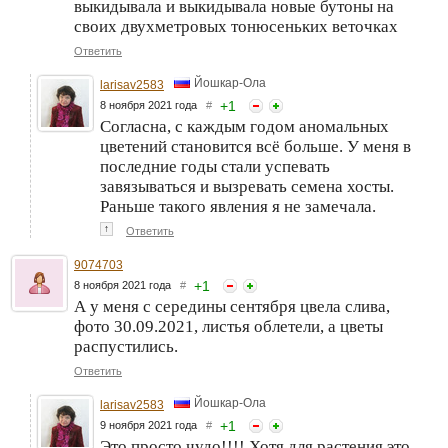
выкидывала и выкидывала новые бутоны на
своих двухметровых тонюсеньких веточках
Ответить
Йошкар-Ола
larisav2583
+
1
8 ноября 2021 года
#
Согласна, с каждым годом аномальных
цветений становится всё больше. У меня в
последние годы стали успевать
завязываться и вызревать семена хосты.
Раньше такого явления я не замечала.
↑
Ответить
9074703
+
1
8 ноября 2021 года
#
А у меня с середины сентября цвела слива,
фото 30.09.2021, листья облетели, а цветы
распустились.
Ответить
Йошкар-Ола
larisav2583
+
1
9 ноября 2021 года
#
Это просто чудо!!!! Хотя для растения это