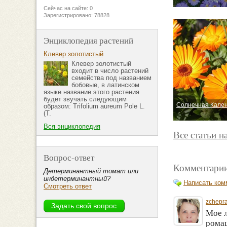
Сейчас на сайте: 0
Зарегистрировано: 78828
Энциклопедия растений
Клевер золотистый
Клевер золотистый
входит в число растений
семейства под названием
бобовые, в латинском
языке название этого растения
будет звучать следующим
Солнечная Кале
образом: Trifolium aureum Pole L.
(T.
Вся энциклопедия
Все статьи н
Вопрос-ответ
Комментарии
Детерминантный томат или
индетерминантный?
Написать ком
Смотреть ответ
zchepr
Мое л
ромаш