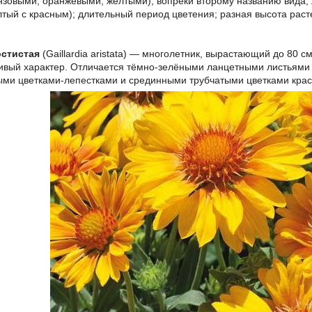
нзовыми, оранжевыми, жёлтыми), вопреки второму названию вида, 
тый с красным); длительный период цветения; разная высота раст
остистая
(Gaillardia aristata) — многолетник, вырастающий до 80 
ивый характер. Отличается тёмно-зелёными ланцетными листьями
ми цветками-лепестками и срединными трубчатыми цветками крас