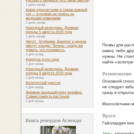
Рассказ о Биденсе (это такой цветок)
1 день назад
Какие однолетники я сажаю каждый
год — и почему не гонюсь за
модными новинками
1 день назад
Народный календарь. Дневник
погоды 5 августа 2026 года
1 день назад
Август : Клубника „Брилла“ и другие
Почвы для раст
цветут, плодят. Теперь : «надо же
думать, что понимать».
навоз, либо др
2 дня назад
нужны. Не стоит
Кукуруза этого года
найти «золотую
2 дня назад
Народный календарь. Дневник
Размножение
погоды 4 августа 2026 года
2 дня назад
Основной спосо
Болотистый участок
не следует заб
2 дня назад
сразу в открыты
Дневник ландшафтного дизайна.
Совместимость растений
2 дня назад
Многолетники м
Враги
Книга рекордов Асиенды
Гайллардия мож
Темы:
гайлларди