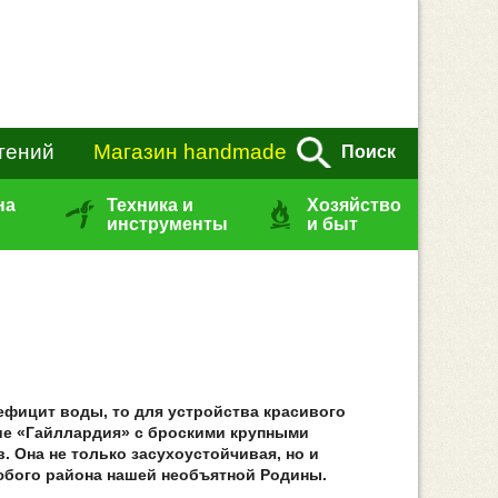
тений
Магазин handmade
Поиск
на
Техника и
Хозяйство
инструменты
и быт
ефицит воды, то для устройства красивого
ие «Гайллардия» с броскими крупными
 Она не только засухоустойчивая, но и
любого района нашей необъятной Родины.