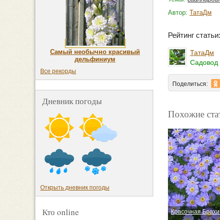
Автор:
ТатаДм
Рейтинг стать
Самый необычно красивый
ТатаДм
дельфиниум
Садовод 
Все рекорды
Поделиться:
Дневник погоды
Похожие ста
Открыть дневник погоды
Кто online
Красочная Брахи