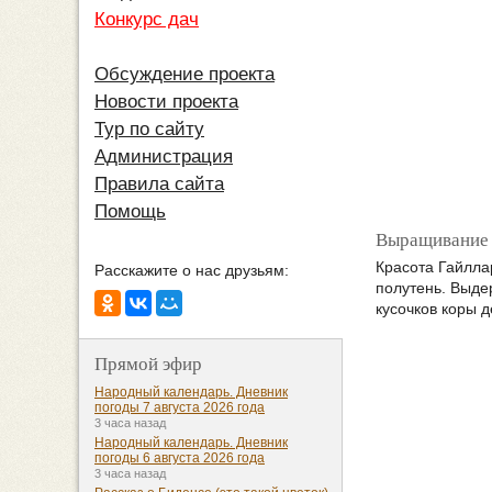
Конкурс дач
Обсуждение проекта
Новости проекта
Тур по сайту
Администрация
Правила сайта
Помощь
Выращивание
Красота Гайлла
Расскажите о нас друзьям:
полутень. Выде
кусочков коры д
Прямой эфир
Народный календарь. Дневник
погоды 7 августа 2026 года
3 часа назад
Народный календарь. Дневник
погоды 6 августа 2026 года
3 часа назад