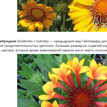
гибридная
(Gaillardia x hybrida) — предыдущий вид Гайллардии д
ся продолжительностью цветения; большим размером соцветий-кор
 цветков, которые кроме равномерной окраски могут иметь полоски