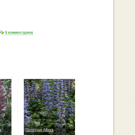
9 комментариев
а
Ползучая Айюга