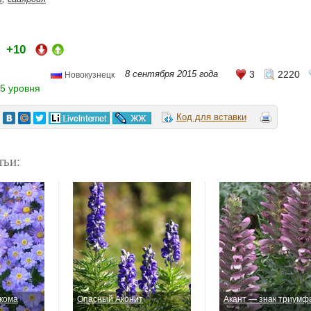
+10
и:
8 сентября 2015 года
3
2220
Новокузнецк
5 уровня
Код для вставки
тьи:
кома
Опасный Аконит
Акант — знак триумф