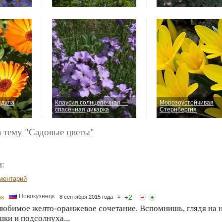
ндула
Клаусия солнцепёчная —
Морозоустойчивая
спасённая дикарка
Стернбергия
а тему "Садовые цветы"
:
ментарий
Новокузнецк
+
2
as
8 сентября 2015 года
#
юбимое желто-оранжевое сочетание. Вспомнишь, глядя на не
ки и подсолнуха...