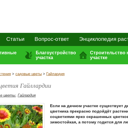
Статьи
Вопрос-ответ
Энциклопедия рас
ативные
Благоустройство
Строительство 
участка
участке
стения
>
садовые цветы
>
Гайлардия
цветия Гайллардии
ые цветы
,
Гайлардия
Если на дачном участке существует д
цветника прекрасно подойдёт растен
соцветиями ярко окрашенных цветков.
зимостойкая, а потому годится для 