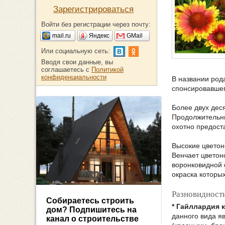
Зарегистрироваться
Войти без регистрации через почту:
mail.ru
Яндекс
GMail
Или социальную сеть:
Вводя свои данные, вы
соглашаетесь с
Политикой
конфиденциальности
В названии род
спонсировавшег
Более двух дес
Продолжительны
охотно предост
Высокие цветон
Венчает цветон
воронковидной 
окраска которы
Разновидност
Собираетесь строить
* Гайллардия 
дом? Подпишитесь на
данного вида я
канал о строительстве