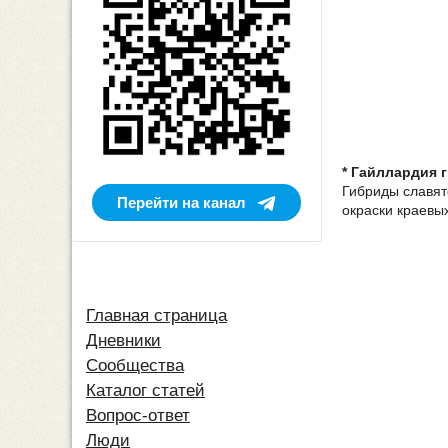
* Гайллардия 
Гибриды славят
Перейти на канал
окраски краевых
Главная страница
Дневники
Сообщества
Каталог статей
Вопрос-ответ
Люди