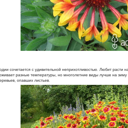
рдии сочетается с удивительной неприхотливостью. Любит расти на
рживает разные температуры, но многолетние виды лучше на зиму 
еревьев, опавших листьев.