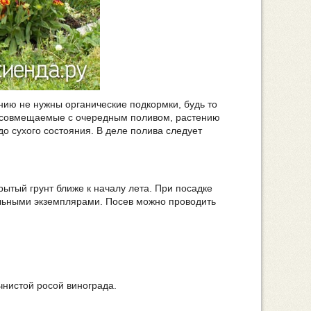
ению не нужны органические подкормки, будь то
то совмещаемые с очередным поливом, растению
до сухого состояния. В деле полива следует
ытый грунт ближе к началу лета. При посадке
дельными экземплярами. Посев можно проводить
чнистой росой винограда.