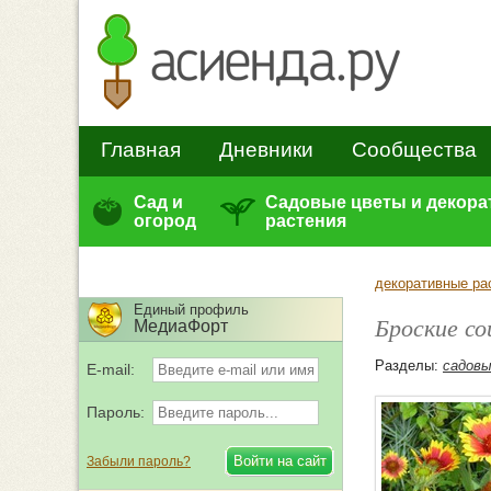
Главная
Дневники
Сообщества
Сад и
Садовые цветы и декор
огород
растения
декоративные ра
Единый профиль
Броские со
МедиаФорт
Разделы:
садов
E-mail:
Пароль:
Забыли пароль?