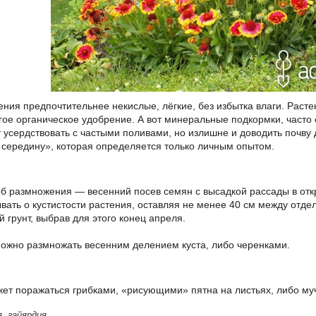
ения предпочтительнее некислые, лёгкие, без избытка влаги. Раст
угое органическое удобрение. А вот минеральные подкормки, час
 усердствовать с частыми поливами, но излишне и доводить почву 
 середину», которая определяется только личным опытом.
б размножения — весенний посев семян с высадкой рассады в откр
ывать о кустистости растения, оставляя не менее 40 см между от
й грунт, выбрав для этого конец апреля.
ожно размножать весенним делением куста, либо черенками.
ет поражаться грибками, «рисующими» пятна на листьях, либо му
я
,
гайярдия