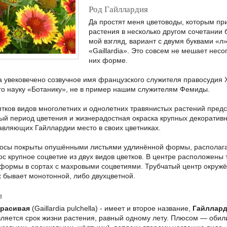
Род Гайллардия
Да простят меня цветоводы, которым при
растения в несколько другом сочетании 
мой взгляд, вариант с двумя буквами «л
«Gaillardia». Это совсем не мешает нес
них форме.
а увековечено созвучное имя французского служителя правосудия X
о науку «Ботанику», не в пример нашим служителям Фемиды.
ятков видов многолетних и однолетних травянистых растений пред
й период цветения и жизнерадостная окраска крупных декоративн
авляющих Гайллардии место в своих цветниках.
осы покрыты опушёнными листьями удлинённой формы, располага
ос крупное соцветие из двух видов цветков. В центре расположены
формы в сортах с махровыми соцветиями. Трубчатый центр окружё
х бывает монотонной, либо двухцветной.
и
красивая
(Gaillardia pulchella) - имеет и второе название,
Гайллард
вляется срок жизни растения, равный одному лету. Плюсом — обил