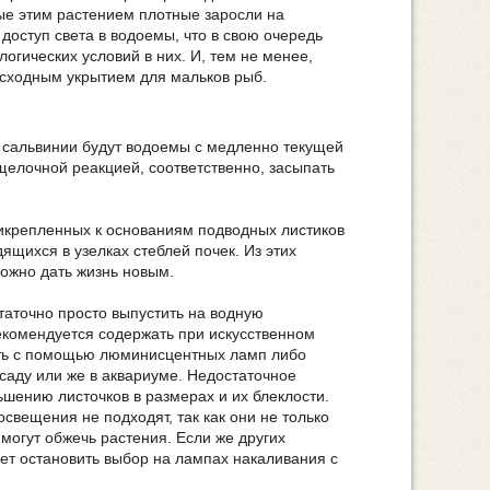
мые этим растением плотные заросли на
доступ света в водоемы, что в свою очередь
огических условий в них. И, тем не менее,
сходным укрытием для мальков рыб.
сальвинии будут водоемы с медленно текущей
 щелочной реакцией, соответственно, засыпать
икрепленных к основаниям подводных листиков
ящихся в узелках стеблей почек. Из этих
можно дать жизнь новым.
таточно просто выпустить на водную
екомендуется содержать при искусственном
ать с помощью люминисцентных ламп либо
саду или же в аквариуме. Недостаточное
шению листочков в размерах и их блеклости.
вещения не подходят, так как они не только
могут обжечь растения. Если же других
ует остановить выбор на лампах накаливания с