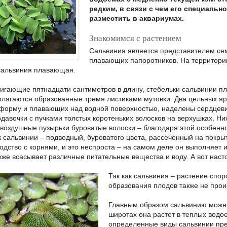
редким, в связи с чем его специальн
разместить в аквариумах.
Знакомимся с растением
Сальвиния является представителем сем
плавающих папоротников. На территории
сальвиния плавающая.
тигающие пятнадцати сантиметров в длину, стебельки сальвинии п
олагаются образованные тремя листиками мутовки. Два цельных я
форму и плавающих над водной поверхностью, наделены сердцеви
давочки с пучками толстых коротеньких волосков на верхушках. Ни
оздушные пузырьки буроватые волоски – благодаря этой особенно
к сальвинии – подводный, буроватого цвета, рассеченный на покр
ходство с корнями, и это неспроста – на самом деле он выполняет 
кже всасывает различные питательные вещества и воду. А вот наст
Так как сальвиния – растение спор
образования плодов также не прои
Главным образом сальвинию можно 
широтах она растет в теплых водо
определенные виды сальвинии пр