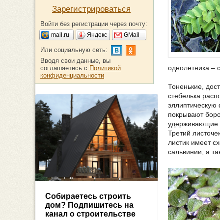
Зарегистрироваться
Войти без регистрации через почту:
mail.ru
Яндекс
GMail
Или социальную сеть:
Вводя свои данные, вы
однолетника – 
соглашаетесь с
Политикой
конфиденциальности
Тоненькие, дос
стебелька расп
эллиптическую 
покрывают боро
удерживающие в
Третий листоче
листик имеет с
сальвинии, а та
Собираетесь строить
дом? Подпишитесь на
канал о строительстве