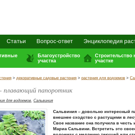
Статьи
Вопрос-ответ
Энциклопедия рас
ативные
Благоустройство
Строительство 
участка
участке
стения
>
декоративные садовые растения
>
растения для водоемов
>
Са
 - плавающий папоротник
ия для водоемов
,
Сальвиния
Сальвиния – довольно интересный п
внешнее сходство с растущими в лес
Свое название она получила в честь 
Мариа Сальвини. Встретить это свое
водоемах с медленно текущей или ст