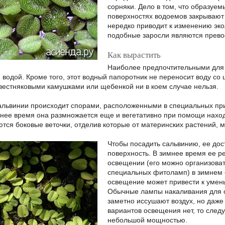
сорняки. Дело в том, что образуе
поверхностях водоемов закрывают 
нередко приводит к изменению экол
подобные заросли являются прево
Как вырастить
Наиболее предпочтительными для 
 водой. Кроме того, этот водный папоротник не переносит воду со
вестняковыми камушками или щебенкой ни в коем случае нельзя.
львинии происходит спорами, расположенными в специальных пр
етнее время она размножается еще и вегетативно при помощи наход
ются боковые веточки, отделив которые от материнских растений, 
Чтобы посадить сальвинию, ее дос
поверхность. В зимнее время ее р
освещении (его можно организов
специальных фитоламп) в зимнем 
освещение может привести к умень
Обычные лампы накаливания для ос
заметно иссушают воздух, но даже 
вариантов освещения нет, то след
небольшой мощностью.