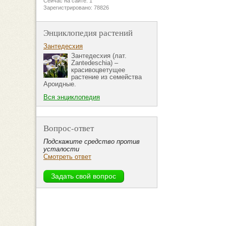
Сейчас на сайте: 1
Зарегистрировано: 78826
Энциклопедия растений
Зантедесхия
Зантедесхия (лат.
Zantedeschia) –
красивоцветущее
растение из семейства
Ароидные.
Вся энциклопедия
Вопрос-ответ
Подскажите средство против
усталости
Смотреть ответ