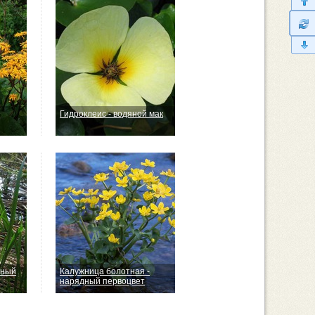
Гидроклеис - водяной мак
зный
Калужница болотная -
нарядный первоцвет