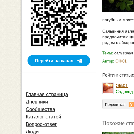
пагубным может
Сальвиния явля
предпочитающих
рядом с эйхорн
Темы:
сальвиния
Перейти на канал
Автор:
Olik01
Рейтинг стать
Olik01
Садовод 
Главная страница
Дневники
Поделиться:
Сообщества
Каталог статей
Похожие ста
Вопрос-ответ
Люди