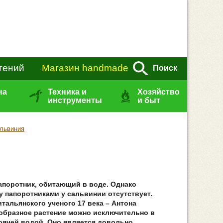
тений
Магазин handmade
Поиск
на
Техника и
Хозяйство
инструменты
и быт
львиния
апоротник, обитающий в воде. Однако
у папоротниками у сальвинии отсутствует.
итальянского ученого 17 века – Антона
образное растение можно исключительно в
оячей водой. Оно является довольно