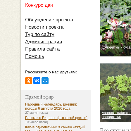
Конкурс дач
Обсуждение проекта
Новости проекта
Тур по сайту
Администрация
Колоритный суса
Правила сайта
Помощь
Расскажите о нас друзьям:
Прямой эфир
Народный календарь. Дневник
погоды 6 августа 2026 года
Азолла - плаваю
27 минут назад
папоротник
Рассказ о Биденсе (это такой цветок)
10 часов назад
Какие однолетники я сажаю каждый
Все статьи н