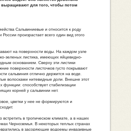
о выращивают для того, чтобы потом
ейства Сальвиниевые и относится к роду
 России произрастает всего один вид этого
лавают на поверхности воды. На каждом узле
рко-зеленых листика, имеющих яйцевидно-
дным основанием. Сверху эти листики
жние поверхности листочков густо покрывают
сти сальвиния отлично держится на воде.
ытые волосками нитевидные доли. Внешне этот
их функции: способствует стабилизации
оящих корней у сальвинии нет.
овое, цветки у нее не формируются и
сходит.
встретить в тропическом климате, а в наших
емах Черноземья. В некоторых теплых странах
евратились в засоряющие водоемы инвазивные