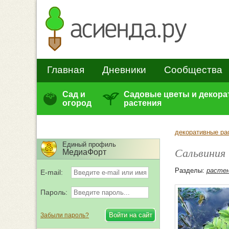
Главная
Дневники
Сообщества
Сад и
Садовые цветы и декор
огород
растения
декоративные ра
Единый профиль
Сальвиния
МедиаФорт
Разделы:
растен
E-mail:
Пароль:
Забыли пароль?