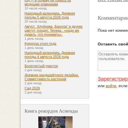
год — и почему не гонюсь за
модными новинками
10 часов назад
Народный календарь. Дневник
Комментарии
погоды 5 августа 2026 года
20 часов назад
Август : Клубника „Брилла“ и другие
Пока нет комме
цветут, плодят. Теперь : «надо же
думать, что понимать».
1 день назад
Оставить сво
Кукуруза этого года
1 день назад
Народный календарь. Дневник
погоды 4 августа 2026 года
1 день назад
Болотистый участок
2 дня назад
Дневник ландшафтного дизайна.
Зарегистрир
Совместимость растений
2 дня назад
или
войти
, есл
Сад 2026
2 дня назад
Книга рекордов Асиенды