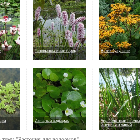
к
Теневыносливый горец
Яркий бузульник
щий
Изящный водокрас
Аир болотный - поле
и неприхотливый
а тему "Растения для водоемов"