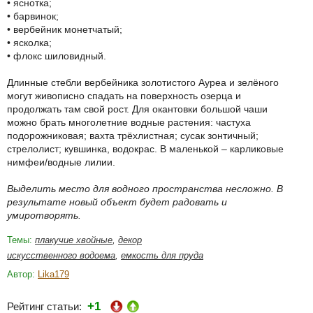
• яснотка;
• барвинок;
• вербейник монетчатый;
• ясколка;
• флокс шиловидный.
Длинные стебли вербейника золотистого Ауреа и зелёного
могут живописно спадать на поверхность озерца и
продолжать там свой рост. Для окантовки большой чаши
можно брать многолетние водные растения: частуха
подорожниковая; вахта трёхлистная; сусак зонтичный;
стрелолист; кувшинка, водокрас. В маленькой – карликовые
нимфеи/водные лилии.
Выделить место для водного пространства несложно. В
результате новый объект будет радовать и
умиротворять.
Темы:
плакучие хвойные
,
декор
искусственного водоема
,
емкость для пруда
Автор:
Lika179
+1
Рейтинг статьи: