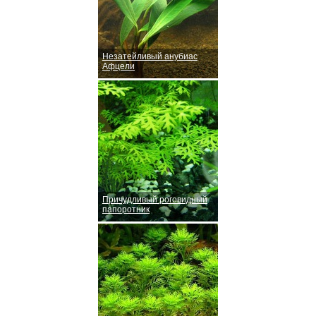
Незатейливый анубиас
Афцели
Причудливый роговидный
папоротник