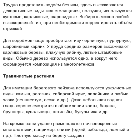
Трудно представить водоём без ивы, здесь высаживаются
декоративные виды: ива стелящаяся, ползучая, используются
кустовые, карликовые, шаровидные. Выбирать можно любой
высокорослый тип, при необходимости корректировать объём
стрижкой.
Для водоёмов чаще приобретают иву черничную, пурпурную,
шаровидный карлик. У пруда средних размеров высаживают
карликовые берёзы, плакучую рябину, лютые штамбовые
виды. Обычно дерево используется одно, а вокруг него
формируется композиция из многолетников.
Травянистые растения
Для имитации берегового пейзажа используются узколистные
виды: камыш, рогозник, сибирский ирис, лилейники и любые
злаки (пеннисетум, осока и др.). Даже небольшая водная
гладь хорошо смотрится в обрамлении хосты, бадана,
бруннеры, купальницы, астильбы, бузульника и др.
На кромке чаши удачно размещаются почвопокровные
многолетники, например: очитки (едкий, зибольда, ложный и
пр.). Плотную массу на берегу создают