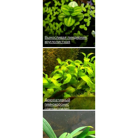
Выносливая линдерния
круглолистная
Декоративный
гимнокоронис
спилантоидес