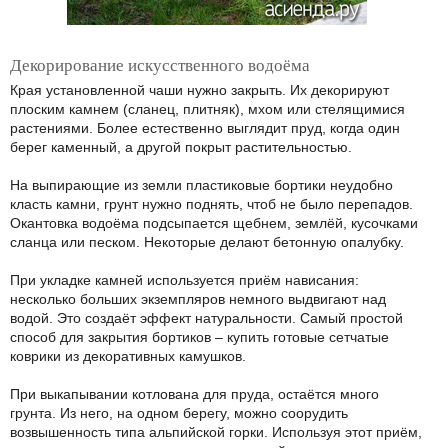
Декорирование искусственного водоёма
Края установленной чаши нужно закрыть. Их декорируют
плоским камнем (сланец, плитняк), мхом или стелящимися
растениями. Более естественно выглядит пруд, когда один
берег каменный, а другой покрыт растительностью.
На выпирающие из земли пластиковые бортики неудобно
класть камни, грунт нужно поднять, чтоб не было перепадов.
Окантовка водоёма подсыпается щебнем, землёй, кусочками
сланца или песком. Некоторые делают бетонную опалубку.
При укладке камней используется приём нависания:
несколько больших экземпляров немного выдвигают над
водой. Это создаёт эффект натуральности. Самый простой
способ для закрытия бортиков – купить готовые сетчатые
коврики из декоративных камушков.
При выкапывании котлована для пруда, остаётся много
грунта. Из него, на одном берегу, можно соорудить
возвышенность типа альпийской горки. Используя этот приём,