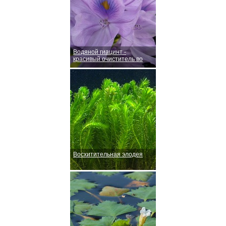
Водяной гиацинт -
красивый очиститель во
Восхитительная элодея