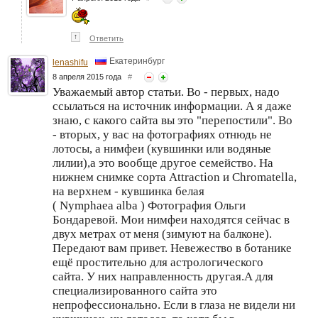
↑
Ответить
Екатеринбург
lenashifu
8 апреля 2015 года
#
Уважаемый автор статьи. Во - первых, надо
ссылаться на источник информации. А я даже
знаю, с какого сайта вы это "перепостили". Во
- вторых, у вас на фотографиях отнюдь не
лотосы, а нимфеи (кувшинки или водяные
лилии),а это вообще другое семейство. На
нижнем снимке сорта Attraction и Chromatella,
на верхнем - кувшинка белая
( Nymphaea alba ) Фотография Ольги
Бондаревой. Мои нимфеи находятся сейчас в
двух метрах от меня (зимуют на балконе).
Передают вам привет. Невежество в ботанике
ещё простительно для астрологического
сайта. У них направленность другая.А для
специализированного сайта это
непрофессионально. Если в глаза не видели ни