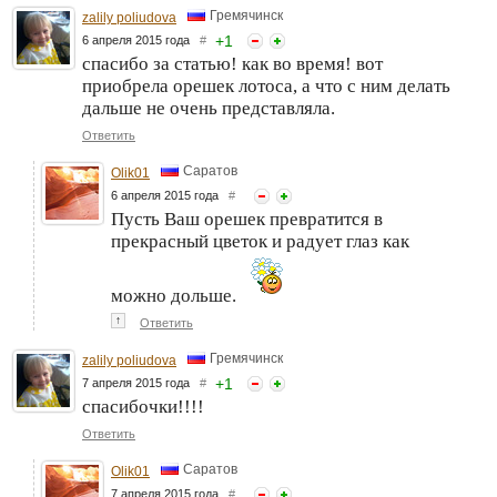
Гремячинск
zalily poliudova
+
1
6 апреля 2015 года
#
спасибо за статью! как во время! вот
приобрела орешек лотоса, а что с ним делать
дальше не очень представляла.
Ответить
Саратов
Olik01
6 апреля 2015 года
#
Пусть Ваш орешек превратится в
прекрасный цветок и радует глаз как
можно дольше.
↑
Ответить
Гремячинск
zalily poliudova
+
1
7 апреля 2015 года
#
спасибочки!!!!
Ответить
Саратов
Olik01
7 апреля 2015 года
#