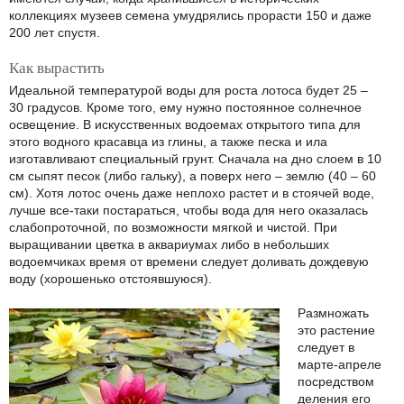
коллекциях музеев семена умудрялись прорасти 150 и даже
200 лет спустя.
Как вырастить
Идеальной температурой воды для роста лотоса будет 25 –
30 градусов. Кроме того, ему нужно постоянное солнечное
освещение. В искусственных водоемах открытого типа для
этого водного красавца из глины, а также песка и ила
изготавливают специальный грунт. Сначала на дно слоем в 10
см сыпят песок (либо гальку), а поверх него – землю (40 – 60
см). Хотя лотос очень даже неплохо растет и в стоячей воде,
лучше все-таки постараться, чтобы вода для него оказалась
слабопроточной, по возможности мягкой и чистой. При
выращивании цветка в аквариумах либо в небольших
водоемчиках время от времени следует доливать дождевую
воду (хорошенько отстоявшуюся).
Размножать
это растение
следует в
марте-апреле
посредством
деления его