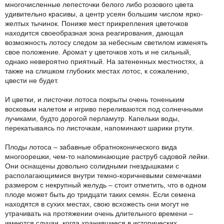
многочисленные лепесточки белого либо розового цвета
удивительно красивы, а центр усеян большим числом ярко-
желтых тычинок. Пониже мест прикрепления цветочков
находится своеобразная зона реагирования, дающая
возможность лотосу следом за небесным светилом изменять
свое положение. Аромат у цветочков хоть и не сильный,
однако невероятно приятный. На затененных местностях, а
также на слишком глубоких местах лотос, к сожалению,
цвести не будет.
И цветки, и листочки лотоса покрыты очень тоненьким
восковым налетом и игриво переливаются под солнечными
лучиками, будто дорогой перламутр. Капельки воды,
перекатываясь по листочкам, напоминают шарики ртути.
Плоды лотоса – забавные обратноконического вида
многоорешки, чем-то напоминающие раструб садовой лейки.
Они оснащены довольно солидными гнездышками с
располагающимися внутри темно-коричневыми семечками
размером с некрупный желудь – стоит отметить, что в одном
плоде может быть до тридцати таких семян. Если семена
находятся в сухих местах, свою всхожесть они могут не
утрачивать на протяжении очень длительного времени –
имеются случаи, когда хранившиеся в исторических