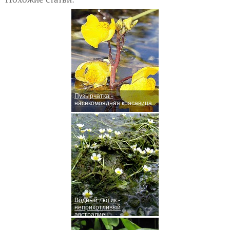
Пузырчатка -
насекомоядная красавица
Водный лютик -
неприхотливый
австралиец