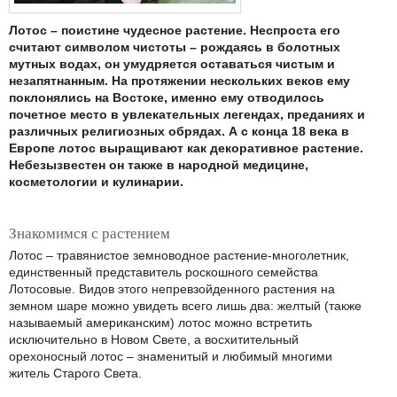
Лотос – поистине чудесное растение. Неспроста его
считают символом чистоты – рождаясь в болотных
мутных водах, он умудряется оставаться чистым и
незапятнанным. На протяжении нескольких веков ему
поклонялись на Востоке, именно ему отводилось
почетное место в увлекательных легендах, преданиях и
различных религиозных обрядах. А с конца 18 века в
Европе лотос выращивают как декоративное растение.
Небезызвестен он также в народной медицине,
косметологии и кулинарии.
Знакомимся с растением
Лотос – травянистое земноводное растение-многолетник,
единственный представитель роскошного семейства
Лотосовые. Видов этого непревзойденного растения на
земном шаре можно увидеть всего лишь два: желтый (также
называемый американским) лотос можно встретить
исключительно в Новом Свете, а восхитительный
орехоносный лотос – знаменитый и любимый многими
житель Старого Света.