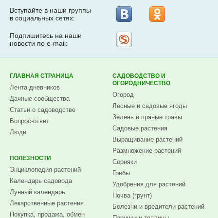
Вступайте в наши группы
в социальных сетях:
Подпишитесь на наши
Рассылка
новости по e-mail:
на
Subscribe.ru
ГЛАВНАЯ СТРАНИЦА
САДОВОДСТВО И
ОГОРОДНИЧЕСТВО
Лента дневников
Огород
Дачные сообщества
Лесные и садовые ягоды
Статьи о садоводстве
Зелень и пряные травы
Вопрос-ответ
Садовые растения
Люди
Выращивание растений
Размножение растений
ПОЛЕЗНОСТИ
Сорняки
Энциклопедия растений
Грибы
Календарь садовода
Удобрения для растений
Лунный календарь
Почва (грунт)
Лекарственные растения
Болезни и вредители растений
Покупка, продажа, обмен
Парники и теплицы