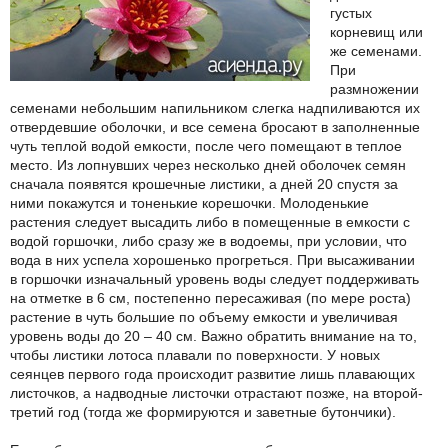
густых
корневищ или
же семенами.
При
размножении
семенами небольшим напильником слегка надпиливаются их
отвердевшие оболочки, и все семена бросают в заполненные
чуть теплой водой емкости, после чего помещают в теплое
место. Из лопнувших через несколько дней оболочек семян
сначала появятся крошечные листики, а дней 20 спустя за
ними покажутся и тоненькие корешочки. Молоденькие
растения следует высадить либо в помещенные в емкости с
водой горшочки, либо сразу же в водоемы, при условии, что
вода в них успела хорошенько прогреться. При высаживании
в горшочки изначальный уровень воды следует поддерживать
на отметке в 6 см, постепенно пересаживая (по мере роста)
растение в чуть большие по объему емкости и увеличивая
уровень воды до 20 – 40 см. Важно обратить внимание на то,
чтобы листики лотоса плавали по поверхности. У новых
сеянцев первого года происходит развитие лишь плавающих
листочков, а надводные листочки отрастают позже, на второй-
третий год (тогда же формируются и заветные бутончики).