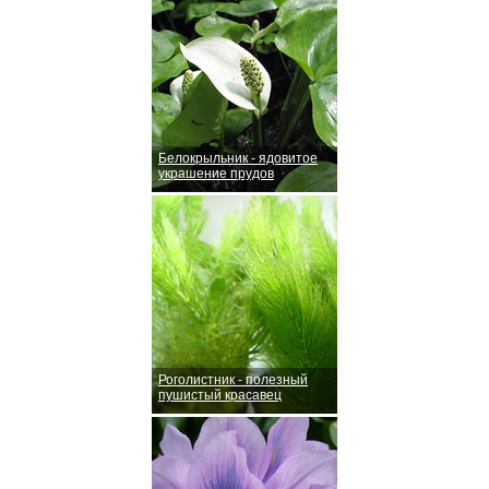
Белокрыльник - ядовитое
украшение прудов
Роголистник - полезный
пушистый красавец