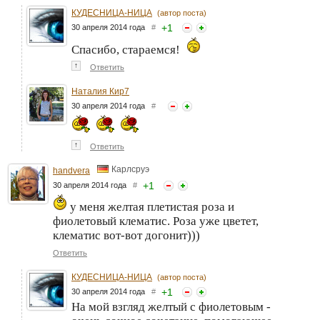
КУДЕСНИЦА-НИЦА
(автор поста)
+
1
30 апреля 2014 года
#
Спасибо, стараемся!
↑
Ответить
Наталия Кир7
30 апреля 2014 года
#
↑
Ответить
Карлсруэ
handvera
+
1
30 апреля 2014 года
#
у меня желтая плетистая роза и
фиолетовый клематис. Роза уже цветет,
клематис вот-вот догонит)))
Ответить
КУДЕСНИЦА-НИЦА
(автор поста)
+
1
30 апреля 2014 года
#
На мой взгляд желтый с фиолетовым -