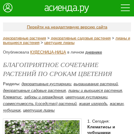
Перейти на неадаптивную версию сайта
декоративные растения
>
декоративные садовые растения
>
лианы и
вьющиеся растения
>
цветущие лианы
Опубликовала
КУДЕСНИЦА-НИЦА
в личном
дневнике
БЛАГОПРИЯТНОЕ СОЧЕТАНИЕ
РАСТЕНИЙ ПО СРОКАМ ЦВЕТЕНИЯ
Разделы:
декоративные кустарники
,
выращивание растений
,
декоративные садовые растения
,
лианы и вьющиеся растения
,
Клематис
,
заборы и ограждения
,
цветущие кустарники
,
совместимость (соседство) растений
,
живая изгородь
,
жасмин
,
чубушник
,
цветущие лианы
1. Сегодня:
Клематисы и
чубушники