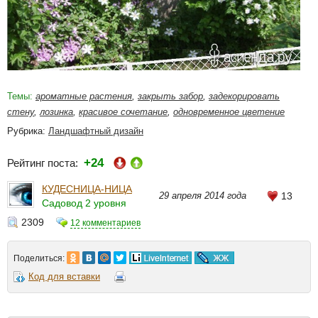
Темы:
ароматные растения
,
закрыть забор
,
задекорировать
стену
,
лозинка
,
красивое сочетание
,
одновременное цветение
Рубрика:
Ландшафтный дизайн
+24
Рейтинг поста:
КУДЕСНИЦА-НИЦА
29 апреля 2014 года
13
Садовод 2 уровня
2309
12 комментариев
Поделиться:
Код для вставки