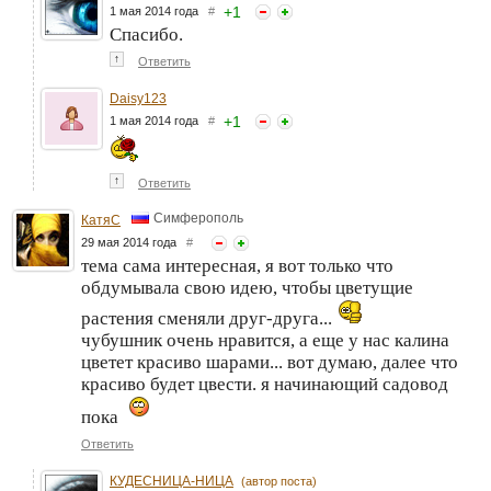
+
1
1 мая 2014 года
#
Спасибо.
↑
Ответить
Daisy123
+
1
1 мая 2014 года
#
↑
Ответить
Симферополь
КатяС
29 мая 2014 года
#
тема сама интересная, я вот только что
обдумывала свою идею, чтобы цветущие
растения сменяли друг-друга...
чубушник очень нравится, а еще у нас калина
цветет красиво шарами... вот думаю, далее что
красиво будет цвести. я начинающий садовод
пока
Ответить
КУДЕСНИЦА-НИЦА
(автор поста)