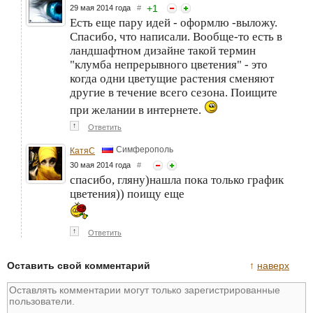
+
1
29 мая 2014 года
#
Есть еще пару идей - оформлю -выложу.
Спасибо, что написали. Вообще-то есть в
ландшафтном дизайне такой термин
"клумба непрерывного цветения" - это
когда одни цветущие растения сменяют
другие в течение всего сезона. Поищите
при желании в интернете.
↑
Ответить
Симферополь
КатяС
30 мая 2014 года
#
спасибо, гляну)нашла пока только график
цветения)) поищу еще
↑
Ответить
Оставить свой комментарий
↑
наверх