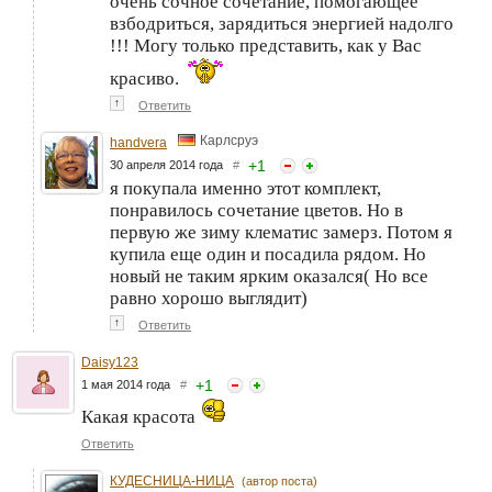
очень сочное сочетание, помогающее
взбодриться, зарядиться энергией надолго
!!! Могу только представить, как у Вас
красиво.
↑
Ответить
Карлсруэ
handvera
+
1
30 апреля 2014 года
#
я покупала именно этот комплект,
понравилось сочетание цветов. Но в
первую же зиму клематис замерз. Потом я
купила еще один и посадила рядом. Но
новый не таким ярким оказался( Но все
равно хорошо выглядит)
↑
Ответить
Daisy123
+
1
1 мая 2014 года
#
Какая красота
Ответить
КУДЕСНИЦА-НИЦА
(автор поста)