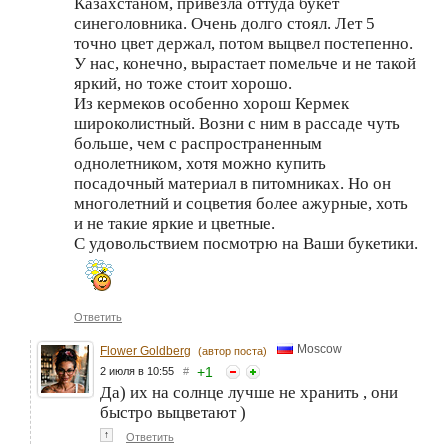
Казахстаном, привезла оттуда букет
синеголовника. Очень долго стоял. Лет 5
точно цвет держал, потом выцвел постепенно.
У нас, конечно, вырастает помельче и не такой
яркий, но тоже стоит хорошо.
Из кермеков особенно хорош Кермек
широколистный. Возни с ним в рассаде чуть
больше, чем с распространенным
однолетником, хотя можно купить
посадочный материал в питомниках. Но он
многолетний и соцветия более ажурные, хоть
и не такие яркие и цветные.
С удовольствием посмотрю на Ваши букетики.
Ответить
Moscow
Flower Goldberg
(автор поста)
+
1
2 июля в 10:55
#
Да) их на солнце лучше не хранить , они
быстро выцветают )
↑
Ответить