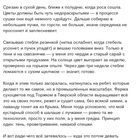
Срезаю в сухой день, ближе к полудню, когда роса сошла.
Цветы должны быть чуть недораскрытыми — в процессе
сушки они ещё немного «дойдут». Дальше собираю в
небольшие пучки, по горсти, не больше, иначе серединка не
просохнет и заплесневеет.
Связываю стебли резинкой (нитка ослабнет, когда стебель
усохнет, и пучок упадёт) и вешаю головками вниз. Только в
тени и на сквознячке — у меня это чердак и старый сарай с
открытыми продухами. На солнце цвет выгорает за неделю,
проверено на горьком опыте. Через две-три недели стебли
ломаются с сухим щелчком — значит, готово.
Когда я этим только загоралась, наткнулась на ребят, которые
делают то же самое, но в промышленных масштабах. Ферма
сухоцветов под Торжком в Тверской области выращивает всё
это на своих полях, режет и сушит сама, без всякой химии, а
лаванду гонит аж из Крыма. Меня тогда успокоило, что мой
кустарный способ в шалаше с пучками — ровно та же
технология, просто у них поля, а у меня грядка. Принцип
один: тень, проветривание, никакой спешки.
И вот ради чего всё затевалось — куда это потом девать.