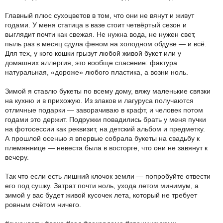
Главный плюс сухоцветов в том, что они не вянут и живут
годами. У меня статица в вазе стоит четвёртый сезон и
выглядит почти как свежая. Не нужна вода, не нужен свет,
пыль раз в месяц сдула феном на холодном обдуве — и всё.
Для тех, у кого кошки грызут любой живой букет или у
домашних аллергия, это вообще спасение: фактура
натуральная, «дороже» любого пластика, а возни ноль.
Зимой я ставлю букеты по всему дому, вяжу маленькие связки
на кухню и в прихожую. Из злаков и лагуруса получаются
отличные подарки — заворачиваю в крафт, и человек потом
годами это держит. Подружки повадились брать у меня пучки
на фотосессии как реквизит, на детский альбом и предметку.
А прошлой осенью я впервые собрала букеты на свадьбу к
племяннице — невеста была в восторге, что они не завянут к
вечеру.
Так что если есть лишний клочок земли — попробуйте отвести
его под сушку. Затрат почти ноль, ухода летом минимум, а
зимой у вас будет живой кусочек лета, который не требует
ровным счётом ничего.