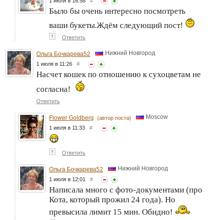
1 июля в 16:58
#
Было бы очень интересно посмотреть
ваши букеты.Ждём следующий пост!
↑
Ответить
Нижний Новгород
Ольга Бочкарева52
1 июля в 11:26
#
Насчет кошек по отношению к сухоцветам не
согласна!
Ответить
Moscow
Flower Goldberg
(автор поста)
1 июля в 11:33
#
↑
Ответить
Нижний Новгород
Ольга Бочкарева52
1 июля в 12:01
#
Написала много с фото-документами (про
Кота, который прожил 24 года). Но
превысила лимит 15 мин. Обидно!