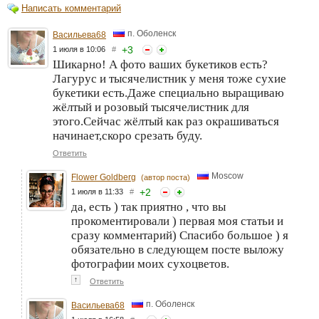
Написать комментарий
п. Оболенск
Васильева68
+
3
1 июля в 10:06
#
Шикарно! А фото ваших букетиков есть?
Лагурус и тысячелистник у меня тоже сухие
букетики есть.Даже специально выращиваю
жёлтый и розовый тысячелистник для
этого.Сейчас жёлтый как раз окрашиваться
начинает,скоро срезать буду.
Ответить
Moscow
Flower Goldberg
(автор поста)
+
2
1 июля в 11:33
#
да, есть ) так приятно , что вы
прокоментировали ) первая моя статьи и
сразу комментарий) Спасибо большое ) я
обязательно в следующем посте выложу
фотографии моих сухоцветов.
↑
Ответить
п. Оболенск
Васильева68