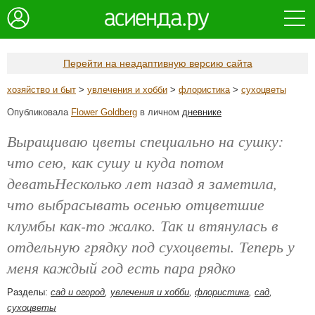
Перейти на неадаптивную версию сайта
хозяйство и быт
>
увлечения и хобби
>
флористика
>
сухоцветы
Опубликовала
Flower Goldberg
в личном
дневнике
Выращиваю цветы специально на сушку:
что сею, как сушу и куда потом
деватьНесколько лет назад я заметила,
что выбрасывать осенью отцветшие
клумбы как-то жалко. Так и втянулась в
отдельную грядку под сухоцветы. Теперь у
меня каждый год есть пара рядко
Разделы:
сад и огород
,
увлечения и хобби
,
флористика
,
сад
,
сухоцветы