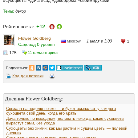
#сухоцветы #дача #сад #декордома #своимируками
Темы:
декор
+12
Рейтинг поста:
Flower Goldberg
1 июля в 3:00
1
Moscow
Садовод 0 уровня
175
11 комментариев
Поделиться:
Код для вставки
Дневник Flower Goldberg
:
Срезала на неделю позже — и букет осыпался: у каждого
сухоцвета свой день, когда его брать
Дача только по выходным, поливать некогда: какие сухоцветы
вырастут сами, без ухода
Сухоцветы без химии: как мы растим и сушим цветы — полевой
дневник