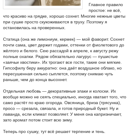
Главное правило
простое: не всё,
что красиво на грядке, хорошо сохнет. Многие нежные цветы
при сушке просто скукоживаются в труху. Поэтому я
остановилась на проверенных.
Статица (она же лимониум, кермек) — мой фаворит. Сохнет
почти сама, цвет держит годами, оттенки от фиолетового до
жёлтого и белого. Сею рассадой в апреле, к августу режу
полные охапки. Рядом обязательно лагурус — пушистые
«заячьи хвостики». Их трогают все гости, такие они мягкие.
Гипсофилу беру аккуратно: она даёт воздушное облако, но
пересушенная сильно сыплется, поэтому снимаю чуть
раньше, чем до конца высохнет.
Отдельная любовь — декоративные злаки и колоски. Их
вообще можно не сеять специально, иногда хватает того, что
само растёт по краю огорода. Овсяница, бриза (трясунка),
просо — срезала, связала, и готов природный букет. Ну и
лаванда, если климат позволяет. У меня она капризничает,
зато аромат потом стоит всю зиму.
Теперь про сушку, тут всё решает терпение и тень.