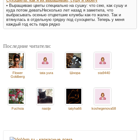
Сухоцветы: как я их выращиваю, сушу и берегу
• Выращиваю цветы специально на сушку: что сею, как сушу и
куда потом деватьНесколько лет назад я заметила, что
выбрасывать осенью отцветшие клумбы как-то жалко. Так и
втянулась в отдельную грядку под сухоцветы. Теперь у меня
каждый год есть пара рядко
Последние читатели:
Flower
tata yura
Шнора
sta9440
Goldberg
Fuchsia
nastjv
tatyha66
koshegenova58