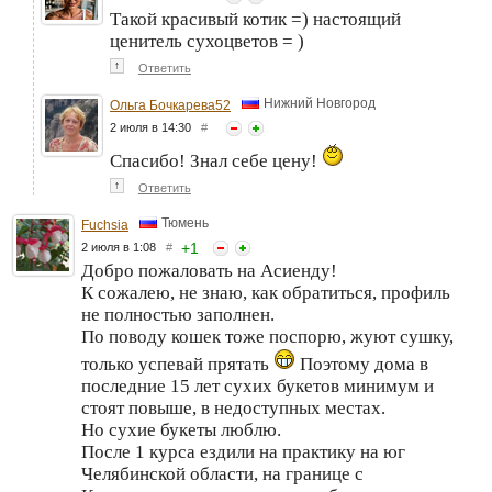
Такой красивый котик =) настоящий
ценитель сухоцветов = )
↑
Ответить
Нижний Новгород
Ольга Бочкарева52
2 июля в 14:30
#
Спасибо! Знал себе цену!
↑
Ответить
Тюмень
Fuchsia
+
1
2 июля в 1:08
#
Добро пожаловать на Асиенду!
К сожалею, не знаю, как обратиться, профиль
не полностью заполнен.
По поводу кошек тоже поспорю, жуют сушку,
только успевай прятать
Поэтому дома в
последние 15 лет сухих букетов минимум и
стоят повыше, в недоступных местах.
Но сухие букеты люблю.
После 1 курса ездили на практику на юг
Челябинской области, на границе с