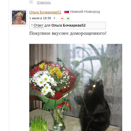
↑
Ответить
Нижний Новгород
Ольга Бочкарева52
1 июля в 18:39
#
↑
Ответ
для
Ольга Бочкарева52
Покупное вкуснее доморощенного!