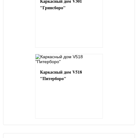
Каркасный дом V301
"Гринсборо"
Каркасный дом V518
"Питерборо"