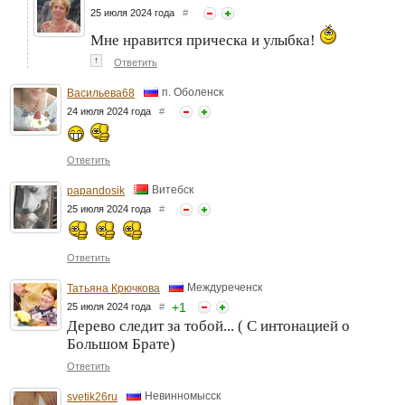
25 июля 2024 года
#
Мне нравится прическа и улыбка!
↑
Ответить
п. Оболенск
Васильева68
24 июля 2024 года
#
Ответить
Витебск
papandosik
25 июля 2024 года
#
Ответить
Междуреченск
Татьяна Крючкова
+
1
25 июля 2024 года
#
Дерево следит за тобой... ( С интонацией о
Большом Брате)
Ответить
Невинномысск
svetik26ru