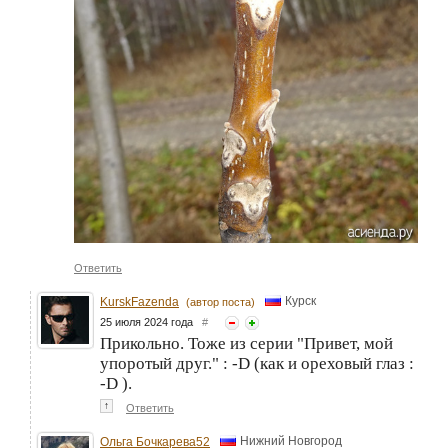
Ответить
Курск
KurskFazenda
(автор поста)
25 июля 2024 года
#
Прикольно. Тоже из серии "Привет, мой
упоротый друг." : -D (как и ореховый глаз :
-D ).
↑
Ответить
Нижний Новгород
Ольга Бочкарева52