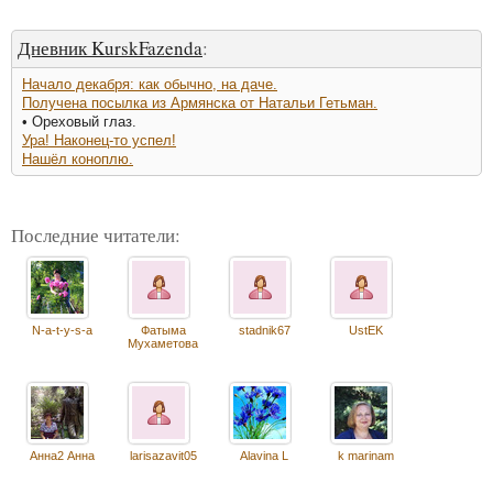
Дневник KurskFazenda
:
Начало декабря: как обычно, на даче.
Получена посылка из Армянска от Натальи Гетьман.
• Ореховый глаз.
Ура! Наконец-то успел!
Нашёл коноплю.
Последние читатели:
N-a-t-y-s-a
Фатыма
stadnik67
UstEK
Мухаметова
Анна2 Анна
larisazavit05
Alavina L
k marinam