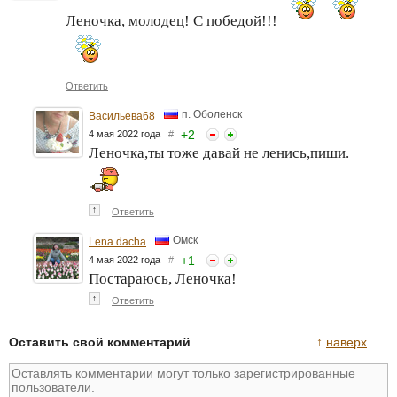
Леночка, молодец! С победой!!!
Ответить
п. Оболенск
Васильева68
+
2
4 мая 2022 года
#
Леночка,ты тоже давай не ленись,пиши.
↑
Ответить
Омск
Lena dacha
+
1
4 мая 2022 года
#
Постараюсь, Леночка!
↑
Ответить
Оставить свой комментарий
↑
наверх