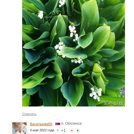
Ответить
п. Оболенск
Васильева68
+
1
4 мая 2022 года
#