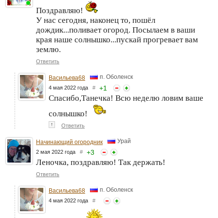
Поздравляю!
У нас сегодня, наконец то, пошёл
дождик...поливает огород. Посылаем в ваши
края наше солнышко...пускай прогревает вам
землю.
Ответить
п. Оболенск
Васильева68
+
1
4 мая 2022 года
#
Спасибо,Танечка! Всю неделю ловим ваше
солнышко!
↑
Ответить
Урай
Начинающий огородник
+
3
2 мая 2022 года
#
Леночка, поздравляю! Так держать!
Ответить
п. Оболенск
Васильева68
4 мая 2022 года
#