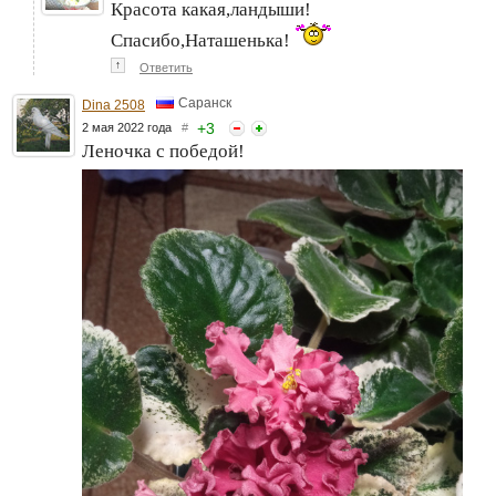
Красота какая,ландыши!
Спасибо,Наташенька!
↑
Ответить
Саранск
Dina 2508
+
3
2 мая 2022 года
#
Леночка с победой!