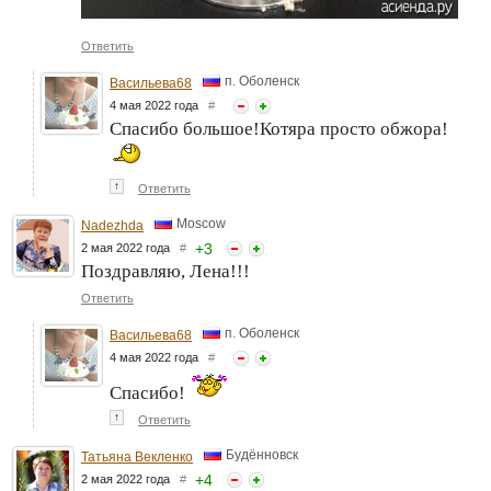
Ответить
п. Оболенск
Васильева68
4 мая 2022 года
#
Спасибо большое!Котяра просто обжора!
↑
Ответить
Moscow
Nadezhda
+
3
2 мая 2022 года
#
Поздравляю, Лена!!!
Ответить
п. Оболенск
Васильева68
4 мая 2022 года
#
Спасибо!
↑
Ответить
Будённовск
Татьяна Векленко
+
4
2 мая 2022 года
#