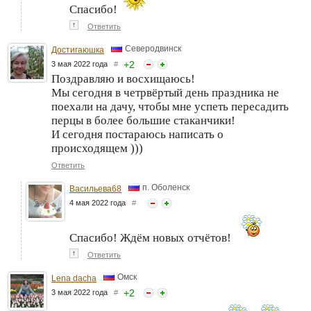
Спасибо!
↑
Ответить
Северодвинск
Достигаюшка
+
2
3 мая 2022 года
#
Поздравляю и восхищаюсь!
Мы сегодня в четрвёртый день праздника не
поехали на дачу, чтобы мне успеть пересадить
перцы в более большие стаканчики!
И сегодня постараюсь написать о
происходящем )))
Ответить
п. Оболенск
Васильева68
4 мая 2022 года
#
Спасибо! Ждём новых отчётов!
↑
Ответить
Омск
Lena dacha
+
2
3 мая 2022 года
#