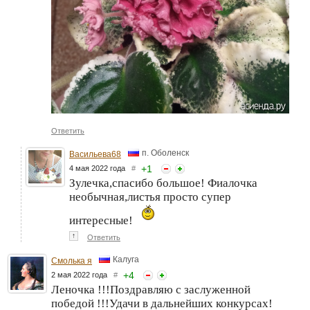
Ответить
п. Оболенск
Васильева68
+
1
4 мая 2022 года
#
Зулечка,спасибо большое! Фиалочка
необычная,листья просто супер
интересные!
↑
Ответить
Калуга
Смолька я
+
4
2 мая 2022 года
#
Леночка !!!Поздравляю с заслуженной
победой !!!Удачи в дальнейших конкурсах!