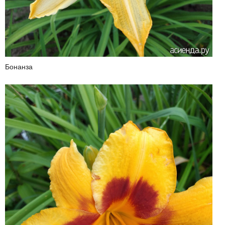
Бонанза