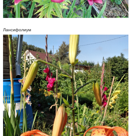
Лансифолиум