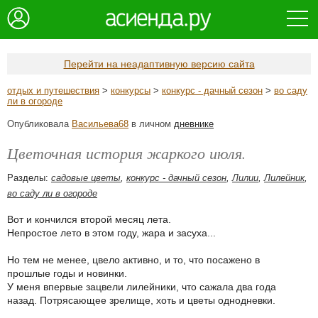
Перейти на неадаптивную версию сайта
отдых и путешествия
>
конкурсы
>
конкурс - дачный сезон
>
во саду
ли в огороде
Опубликовала
Васильева68
в личном
дневнике
Цветочная история жаркого июля.
Разделы:
садовые цветы
,
конкурс - дачный сезон
,
Лилии
,
Лилейник
,
во саду ли в огороде
Вот и кончился второй месяц лета.
Непростое лето в этом году, жара и засуха...
Но тем не менее, цвело активно, и то, что посажено в
прошлые годы и новинки.
У меня впервые зацвели лилейники, что сажала два года
назад. Потрясающее зрелище, хоть и цветы однодневки.