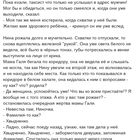
Пока ехали, таксист что только не услышал в адрес мужчин!
Мог бы и обидеться, но он только смеялся и, когда они уже
выходили, сказал:
- Моя так же меня костерила, когда схватки у неё были.
Желаю вам здорового ребёнка, - крикнул он им уже вслед.
Нина рожала долго и мучительно. Схватки то отпускали, то
снова вцеплялись железной "рукой". Она уже света белого не
видела, всё было в чёрных тонах, губы потрескались и венки
выступили на лице от крика.
Мама Галя бегала по коридору, она не видела её и слышать
не могла, так как Нину увезли на второй этаж, но волновалась
и не находила себе места. Как только кто-то показывался в
коридоре в белом халате, она кидалась к ним с вопросами -
ну как? что? родила?
- Да женщина, успокойтесь уже! Что вы ко всем пристаёте!? Я
вообще не с того этажа. А кто у вас там рожает? -
остановилась очередная жертва мамы Гали.
- Невестка там, Ниночка.
- Фамилия-то как?
- Хвыдченко.
- Ладно, сейчас поеду назад, узнаю, как там дела у неё.
Хвыдченко, Хвыдченко, - забормотала девушка, запоминая
фамилию. Спустилась она только минут через сорок.