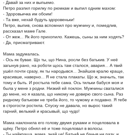
- Давай за них и выпьемо.
Петро разлил горилку по рюмкам и выпил одним махом:
- Здоровьичка им обоим!
- Та вже, нехай будуть здоровеньки!
Петро, выпив, снова вспомнил про мужчину и, помедлив,
рассказал маме Гале.
- От жеж... Як його прихопило. Кажешь, сыны за ним ходять?
- Да, присматривают.
Мама задумалась.
- Ось як бувае. Що ты, що Нина, росли без батькив. У неё
загынув рано, на роботи щось там сталося, авария... А твий
ушёл почти сразу, як ты народывся... Знайшов кралю краще,
красивше, наверно... Я не стала плакаты. Що ж, значыть, так
тому и быть. И ростыла тебе сама. Ось тильки бабуся моя и
была у мене з родни. Низкий ей поклон. Мужчины сваталися
до мене, но я казала, що никому не довирю свого сына. Раз
ридному батькови не треба його, то чужому и подавно. Я тебе
в строгости ростила. Спуску не давала, но вырос такий
гарний, велыкий и красывый, що чудо!
Мама наклонила его голову двумя руками и поцеловала в
щёку. Петро обнял её и тоже поцеловал в волосы.
- Ты найкраща, мама, знай це! БатькА не бачыв ни разу, и