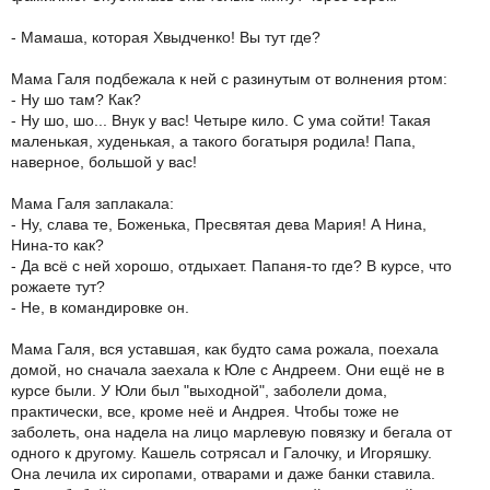
- Мамаша, которая Хвыдченко! Вы тут где?
Мама Галя подбежала к ней с разинутым от волнения ртом:
- Ну шо там? Как?
- Ну шо, шо... Внук у вас! Четыре кило. С ума сойти! Такая
маленькая, худенькая, а такого богатыря родила! Папа,
наверное, большой у вас!
Мама Галя заплакала:
- Ну, слава те, Боженька, Пресвятая дева Мария! А Нина,
Нина-то как?
- Да всё с ней хорошо, отдыхает. Папаня-то где? В курсе, что
рожаете тут?
- Не, в командировке он.
Мама Галя, вся уставшая, как будто сама рожала, поехала
домой, но сначала заехала к Юле с Андреем. Они ещё не в
курсе были. У Юли был "выходной", заболели дома,
практически, все, кроме неё и Андрея. Чтобы тоже не
заболеть, она надела на лицо марлевую повязку и бегала от
одного к другому. Кашель сотрясал и Галочку, и Игоряшку.
Она лечила их сиропами, отварами и даже банки ставила.