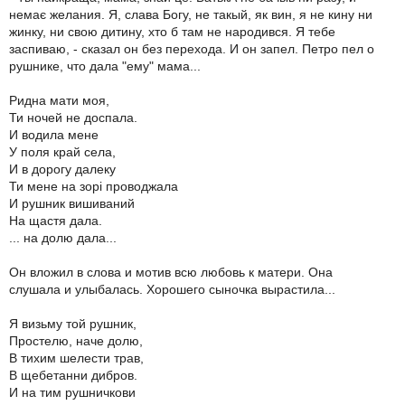
немає желания. Я, слава Богу, не такый, як вин, я не кину ни
жинку, ни свою дитину, хто б там не народився. Я тебе
заспиваю, - сказал он без перехода. И он запел. Петро пел о
рушнике, что дала "ему" мама...
Ридна мати моя,
Ти ночей не доспала.
И водила мене
У поля край села,
И в дорогу далеку
Ти мене на зорі проводжала
И рушник вишиваний
На щастя дала.
... на долю дала...
Он вложил в слова и мотив всю любовь к матери. Она
слушала и улыбалась. Хорошего сыночка вырастила...
Я визьму той рушник,
Простелю, наче долю,
В тихим шелести трав,
В щебетанни дибров.
И на тим рушничкови