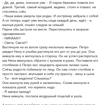
- Да, да, дома, поехали уже. - И парни бережно повели его
домой. Третий, самый младший, видимо, стоял и плакал, не
стесняясь слёз.
- Наша мама умерла при родах. И сестрёнку забрала с собой.
А он теперь ходит уже месяц сюда каждый день, ждёт, - и,
махнув рукой, пошёл следом за семьёй.
Парни оба застыли на месте. Переглянулись и заорали
одновременно:
- НИНААА!!!
- Света, Света!!!
Выглянули на их вопли сразу несколько женщин. Петро
увидел Нину и улыбка растянула его рот от уха до уха. Она
кивнула ему и метнулась в сторону. Он не успел растеряться,
как Нина вернулась обратно с кульком в руках. Поставила его
столбиком и Петро мог лицезреть красное личико сына.
Слёзы радости побежали по лицу. Он сам стоял столбом и
просто смотрел, впитывая в себя эту красоту - жену и сына.
- Ты - моя мадонна! Слышишь?
Она махнула ему рукой и засмеялась. Снова махнула и
показала рукой, что кормить надо.
- Я завтра приеду!
Нина кивнула, послала воздушный поцелуй и ушла.