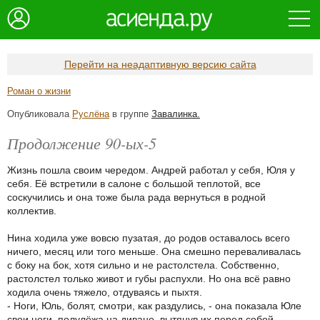
Перейти на неадаптивную версию сайта
Роман о жизни
Опубликовала
Руслёна
в группе
Завалинка.
Продолжение 90-ых-5
Жизнь пошла своим чередом. Андрей работал у себя, Юля у
себя. Её встретили в салоне с большой теплотой, все
соскучились и она тоже была рада вернуться в родной
коллектив.
Нина ходила уже вовсю пузатая, до родов оставалось всего
ничего, месяц или того меньше. Она смешно переваливалась
с боку на бок, хотя сильно и не растолстела. Собственно,
растолстел только живот и губы распухли. Но она всё равно
ходила очень тяжело, отдуваясь и пыхтя.
- Ноги, Юль, болят, смотри, как раздулись, - она показала Юле
свои ноги, полулёжа на диване, вытянув их перед собой. -