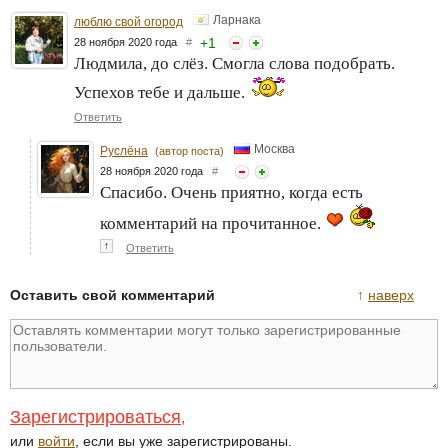
Ларнака
люблю свой огород
+
1
28 ноября 2020 года
#
Людмила, до слёз. Смогла слова подобрать.
Успехов тебе и дальше.
Ответить
Москва
Руслёна
(автор поста)
28 ноября 2020 года
#
Спасибо. Очень приятно, когда есть
комментарий на прочитанное.
↑
Ответить
Оставить свой комментарий
↑
наверх
Зарегистрироваться
,
или
войти
, если вы уже зарегистрированы.