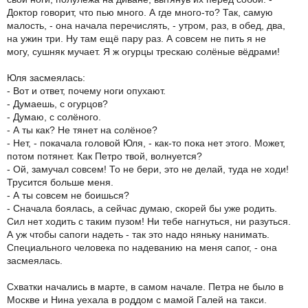
Доктор говорит, что пью много. А где много-то? Так, самую
малость, - она начала перечислять, - утром, раз, в обед, два,
на ужин три. Ну там ещё пару раз. А совсем не пить я не
могу, сушняк мучает. Я ж огурцы трескаю солёные вёдрами!
Юля засмеялась:
- Вот и ответ, почему ноги опухают.
- Думаешь, с огурцов?
- Думаю, с солёного.
- А ты как? Не тянет на солёное?
- Нет, - покачала головой Юля, - как-то пока нет этого. Может,
потом потянет. Как Петро твой, волнуется?
- Ой, замучал совсем! То не бери, это не делай, туда не ходи!
Трусится больше меня.
- А ты совсем не боишься?
- Сначала боялась, а сейчас думаю, скорей бы уже родить.
Сил нет ходить с таким пузом! Ни тебе нагнуться, ни разуться.
А уж чтобы сапоги надеть - так это надо няньку нанимать.
Специального человека по надеванию на меня сапог, - она
засмеялась.
Схватки начались в марте, в самом начале. Петра не было в
Москве и Нина уехала в роддом с мамой Галей на такси.