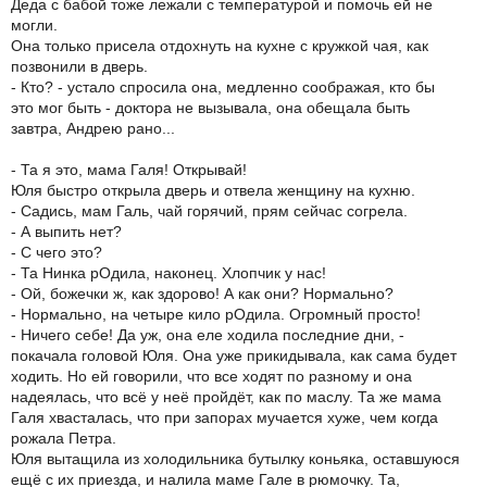
Деда с бабой тоже лежали с температурой и помочь ей не
могли.
Она только присела отдохнуть на кухне с кружкой чая, как
позвонили в дверь.
- Кто? - устало спросила она, медленно соображая, кто бы
это мог быть - доктора не вызывала, она обещала быть
завтра, Андрею рано...
- Та я это, мама Галя! Открывай!
Юля быстро открыла дверь и отвела женщину на кухню.
- Садись, мам Галь, чай горячий, прям сейчас согрела.
- А выпить нет?
- С чего это?
- Та Нинка рОдила, наконец. Хлопчик у нас!
- Ой, божечки ж, как здорово! А как они? Нормально?
- Нормально, на четыре кило рОдила. Огромный просто!
- Ничего себе! Да уж, она еле ходила последние дни, -
покачала головой Юля. Она уже прикидывала, как сама будет
ходить. Но ей говорили, что все ходят по разному и она
надеялась, что всё у неё пройдёт, как по маслу. Та же мама
Галя хвасталась, что при запорах мучается хуже, чем когда
рожала Петра.
Юля вытащила из холодильника бутылку коньяка, оставшуюся
ещё с их приезда, и налила маме Гале в рюмочку. Та,