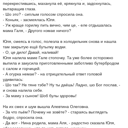
перекрестившись, маханула её, крякнула и, задохнулась,
вытаращив глаза.
- Шо это? - сиплым голосом спросила она.
- Коньяк, - засмеялась Юля.
- Уж краще горилку пить вично, чим це, - еле отдышалась
мама Галя, - Другого нэмае ничого?
Юля, смеясь в голос, полезла в холодильник снова и нашла
там закрытую ещё бутылку водки.
- О, це дило! Давай, наливай!
Юля налила маме Гале стопочку. Та уже более осторожно
выпила и закусила приготовленными заботливо бутербродом
с салом и горчицей.
- А огурка немае? - на отрицательный ответ головой
удивилась:
- Шо так? Не тяне тэбе? Ну ты даёшь! Ладно, шо Бог послав, -
и снова налила себе.
- За маму з сыном! Шоб булы здоровы!
На их смех и шум вышла Алевтина Олеговна.
- За что пьём? Почему не зовёте? - стараясь выглядеть
бодро, спросила она.
- Да вот - Нина родила, мама Аля, - радостно сказала Юля,