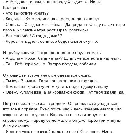
- Алё, здрасьте вам, я по поводу Хвыдченко Нины
Валерьевны.
- Что вы хотите узнать?
- Как, что... Кого родила, вес, рост, когда выпишут.
- Сейчас... Хвыдченко... Нина... Да, родила. Сын у вас, четыре
кило и 52 сантиметра рост. Прям богатырь!
- Вот спасибо! А когда домой?
- Через пять дней, если всё будет благополучно.
И трубку кинули. Петро растеряно глянул на мать:
- А шо там может быть не так? Если уже всё есть в наличии.
- Та... Всё нормально. Завтра поедем, побачим.
Он кивнул и тут же кинулся одеваться снова.
- Ты куда? - мама Галя пошла за ним в коридор.
- В магазин, кроватку же ж купить надо, одёжу пацану.
- Одёжу купили вже, а за кроваткой сходи. Тут тебя ждали, да.
Петро поехал, всё же, в роддом. Он решил сам убедиться,
что всё в порядке. Ехал почти час и весь изнервничался, что
закроют и он не успеет. Ворвался в холл и кинулся к
справочному. Народу было мало и он уже через три минуты
был у окошка.
- Я хотел узнать, в какой палате лежит Хвыдченко Нина