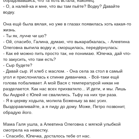
обрадовавшись, что та хоть встала, наконец.
- О, а налей-ка и мне, что вы там пьёте? Водку? Давайте
водку.
Она ещё была вялая, но уже в глазах появилась хоть какая-то
жизнь.
- Ты як, лучче чи шо?
- Ой, спасибо, Галина, думаю, что выкарабкалась, - Алевтина
Олеговна выпила водку и, сморщилась, передёрнулась:
- Как её можно пить просто так, не понимаю. Юлечка, дай что-
то закусить, что там есть?
- Сыр будете?
- Давай сыр. И хлеб с маслом. - Она села за стол в самый
угол и прислонилась к спинке диванчика. - Всё-таки ещё
голова побаливает. А мой Вася с температурой никак не
разделается. Как нас всех прихватило... И дети, и мы. Лишь
бы Андрей с Юлей не свалились. Тьфу на них три раза.
- Я в церкву ходыла, молила Боженьку за вас усих.
Выздоравливайте, а я пиду до дому. Може, Петро позвонит,
обрадую його.
Мама Галя ушла, а Алевтина Олеговна с мягкой улыбкой
смотрела на невестку.
- Спасибо, Юлечка, досталось тебе от нас.