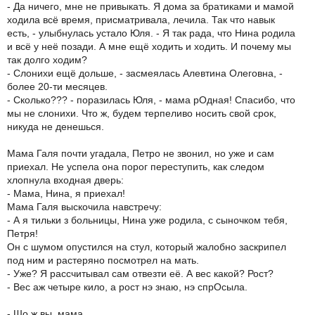
- Да ничего, мне не привыкать. Я дома за братиками и мамой
ходила всё время, присматривала, лечила. Так что навык
есть, - улыбнулась устало Юля. - Я так рада, что Нина родила
и всё у неё позади. А мне ещё ходить и ходить. И почему мы
так долго ходим?
- Слонихи ещё дольше, - засмеялась Алевтина Олеговна, -
более 20-ти месяцев.
- Сколько??? - поразилась Юля, - мама рОдная! Спасибо, что
мы не слонихи. Что ж, будем терпеливо носить свой срок,
никуда не денешься.
Мама Галя почти угадала, Петро не звонил, но уже и сам
приехал. Не успела она порог переступить, как следом
хлопнула входная дверь:
- Мама, Нина, я приехал!
Мама Галя выскочила навстречу:
- А я тильки з больницы, Нина уже родила, с сыночком тебя,
Петря!
Он с шумом опустился на стул, который жалобно заскрипел
под ним и растеряно посмотрел на мать.
- Уже? Я рассчитывал сам отвезти её. А вес какой? Рост?
- Вес аж четыре кило, а рост нэ знаю, нэ спрОсыла.
- Шо ж вы, мама.