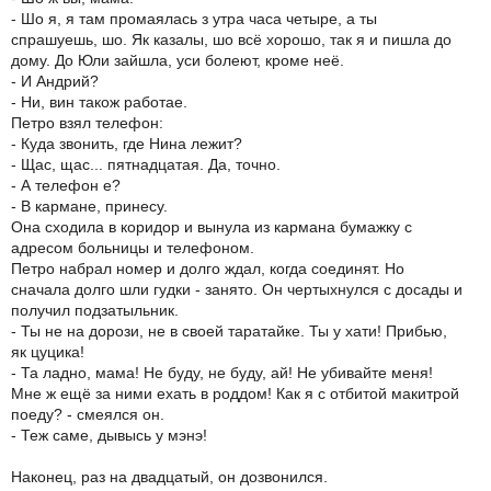
- Шо я, я там промаялась з утра часа четыре, а ты
спрашуешь, шо. Як казалы, шо всё хорошо, так я и пишла до
дому. До Юли зайшла, уси болеют, кроме неё.
- И Андрий?
- Ни, вин також работае.
Петро взял телефон:
- Куда звонить, где Нина лежит?
- Щас, щас... пятнадцатая. Да, точно.
- А телефон е?
- В кармане, принесу.
Она сходила в коридор и вынула из кармана бумажку с
адресом больницы и телефоном.
Петро набрал номер и долго ждал, когда соединят. Но
сначала долго шли гудки - занято. Он чертыхнулся с досады и
получил подзатыльник.
- Ты не на дорози, не в своей таратайке. Ты у хати! Прибью,
як цуцика!
- Та ладно, мама! Не буду, не буду, ай! Не убивайте меня!
Мне ж ещё за ними ехать в роддом! Как я с отбитой макитрой
поеду? - смеялся он.
- Теж саме, дывысь у мэнэ!
Наконец, раз на двадцатый, он дозвонился.