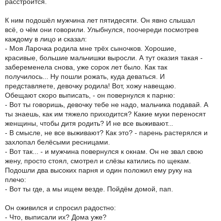
расстроится.
К ним подошёл мужчина лет пятидесяти. Он явно слышал
всё, о чём они говорили. Улыбнулся, поочереди посмотрев
каждому в лицо и сказал:
- Моя Ларочка родила мне трёх сыночков. Хорошие,
красивые, большие мальчишки выросли. А тут оказия такая -
забеременела снова, уже сорок лет было. Как так
получилось... Ну пошли рожать, куда деваться. И
представляете, девочку родила! Вот, хожу навещаю.
Обещают скоро выписать, - он повернулся к парню:
- Вот ты говоришь, девочку тебе не надо, мальчика подавай. А
ты знаешь, как им тяжело приходится? Какие муки переносят
женщины, чтобы дитя родить? И не все выживают...
- В смысле, не все выживают? Как это? - парень растерялся и
захлопал белёсыми ресницами.
- Вот так... - и мужчина повернулся к окнам. Он не звал свою
жену, просто стоял, смотрел и слёзы катились по щекам.
Подошли два высоких парня и один положил ему руку на
плечо:
- Вот ты где, а мы ищем везде. Пойдём домой, пап.
Он оживился и спросил радостно:
- Что, выписали их? Дома уже?