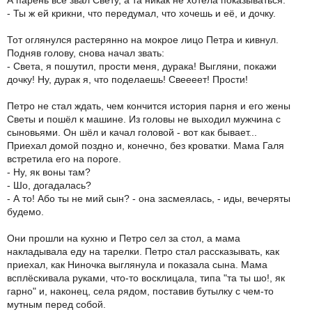
А парень всё звал Свету, а та никак не хотела показываться.
- Ты ж ей крикни, что передумал, что хочешь и её, и дочку.
Тот оглянулся растерянно на мокрое лицо Петра и кивнул.
Подняв голову, снова начал звать:
- Света, я пошутил, прости меня, дурака! Выгляни, покажи
дочку! Ну, дурак я, что поделаешь! Свеееет! Прости!
Петро не стал ждать, чем кончится история парня и его жены
Светы и пошёл к машине. Из головы не выходил мужчина с
сыновьями. Он шёл и качал головой - вот как бывает...
Приехал домой поздно и, конечно, без кроватки. Мама Галя
встретила его на пороге.
- Ну, як воны там?
- Шо, догадалась?
- А то! Або ты не мий сын? - она засмеялась, - иды, вечеряты
будемо.
Они прошли на кухню и Петро сел за стол, а мама
накладывала еду на тарелки. Петро стал рассказывать, как
приехал, как Ниночка выглянула и показала сына. Мама
всплёскивала руками, что-то восклицала, типа "та ты шо!, як
гарно" и, наконец, села рядом, поставив бутылку с чем-то
мутным перед собой.