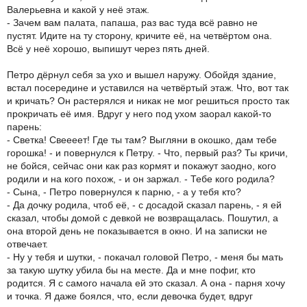
Валерьевна и какой у неё этаж.
- Зачем вам палата, папаша, раз вас туда всё равно не
пустят. Идите на ту сторону, кричите её, на четвёртом она.
Всё у неё хорошо, выпишут через пять дней.
Петро дёрнул себя за ухо и вышел наружу. Обойдя здание,
встал посередине и уставился на четвёртый этаж. Что, вот так
и кричать? Он растерялся и никак не мог решиться просто так
прокричать её имя. Вдруг у него под ухом заорал какой-то
парень:
- Светка! Свеееет! Где ты там? Выгляни в окошко, дам тебе
горошка! - и повернулся к Петру. - Что, первый раз? Ты кричи,
не бойся, сейчас они как раз кормят и покажут заодно, кого
родили и на кого похож, - и он заржал. - Тебе кого родила?
- Сына, - Петро повернулся к парню, - а у тебя кто?
- Да дочку родила, чтоб её, - с досадой сказал парень, - я ей
сказал, чтобы домой с девкой не возвращалась. Пошутил, а
она второй день не показывается в окно. И на записки не
отвечает.
- Ну у тебя и шутки, - покачал головой Петро, - меня бы мать
за такую шутку убила бы на месте. Да и мне пофиг, кто
родится. Я с самого начала ей это сказал. А она - парня хочу
и точка. Я даже боялся, что, если девочка будет, вдруг