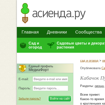
Главная
Дневники
Сообщества
Сад и
Садовые цветы и декор
огород
растения
сад и огород
>
о
Единый профиль
Опубликовала
Ca
МедиаФорт
Кабачок П
E-mail:
Разделы:
овощи
Пароль:
Всем привет.
Забыли пароль?
Какое-то время
о кругленьких 