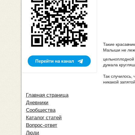
Такие красавчик
Малыши не лежки
цельноплодной 
Перейти на канал
думала кругляшк
Так случилось, 
никакой запятой
Главная страница
Дневники
Сообщества
Каталог статей
Вопрос-ответ
Люди