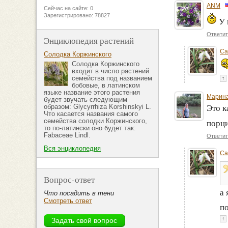
ANM
Сейчас на сайте: 0
Зарегистрировано: 78827
У 
Ответит
Энциклопедия растений
Ca
Солодка Коржинского
Солодка Коржинского
входит в число растений
семейства под названием
↑
бобовые, в латинском
языке название этого растения
Марина
будет звучать следующим
образом: Glycyrrhiza Korshinskyi L.
Это к
Что касается названия самого
семейства солодки Коржинского,
порци
то по-латински оно будет так:
Fabaceae Lindl.
Ответит
Вся энциклопедия
Ca
Вопрос-ответ
а 
Что посадить в тени
Смотреть ответ
по
↑