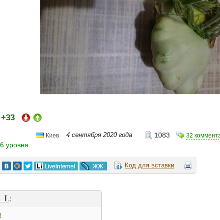
+33
:
4 сентября 2020 года
1083
32 коммент
Киев
6 уровня
Код для вставки
y_L
:
ы