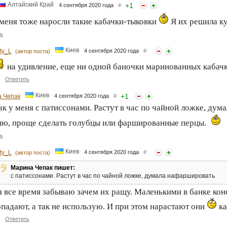
Алтайский Край
+
1
4 сентября 2020 года
#
меня тоже наросли такие кабачки-тыковки
Я их решила к
ь
Киев
ty_L
4 сентября 2020 года
#
(автор поста)
на удивление, еще ни одной баночки маринованных кабачк
Ответить
Киев
+
1
 Чепак
4 сентября 2020 года
#
ак у меня с патиссонами. Растут в час по чайной ложке, ду
ю, проще сделать голубцы или фаршированные перцы.
ь
Киев
ty_L
4 сентября 2020 года
#
(автор поста)
Марина Чепак пишет:
с патиссонами. Растут в час по чайной ложке, думала нафаршировать
я все время забываю зачем их ращу. Маленькими в банке ко
падают, а так не использую. И при этом нарастают они
ка
Ответить