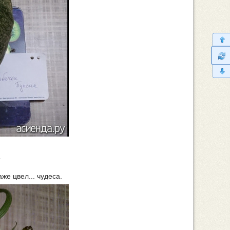
.
же цвел... чудеса.