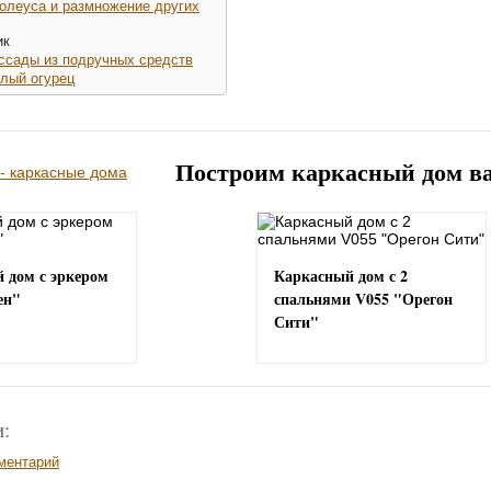
олеуса и размножение других
ик
ссады из подручных средств
лый огурец
Построим каркасный дом в
 дом с эркером
Каркасный дом с 2
ен"
спальнями V055 "Орегон
Сити"
:
ментарий