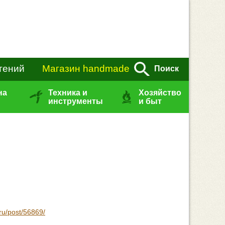
тений
Магазин handmade
Поиск
на
Техника и
Хозяйство
инструменты
и быт
ru/post/56869/