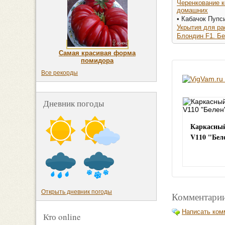
Черенкование к
домашних
• Кабачок Пупс
Укрытия для ра
Блондин F1. Бе
Самая красивая форма
помидора
Все рекорды
Дневник погоды
Каркасный
V110 "Бел
Открыть дневник погоды
Комментарии
Написать ком
Кто online