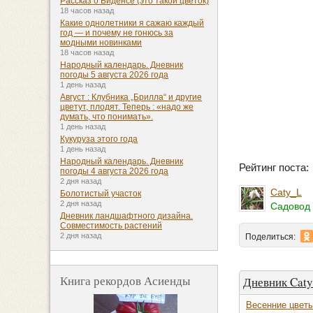
Рассказ о Биденсе (это такой цветок)
18 часов назад
Какие однолетники я сажаю каждый
год — и почему не гонюсь за
модными новинками
18 часов назад
Народный календарь. Дневник
погоды 5 августа 2026 года
1 день назад
Август : Клубника „Брилла“ и другие
цветут, плодят. Теперь : «надо же
думать, что понимать».
1 день назад
Кукуруза этого года
1 день назад
Народный календарь. Дневник
Рейтинг поста
погоды 4 августа 2026 года
2 дня назад
Caty_L
Болотистый участок
2 дня назад
Садовод 
Дневник ландшафтного дизайна.
Совместимость растений
2 дня назад
Поделиться:
Книга рекордов Асиенды
Дневник Cat
Весенние цвет