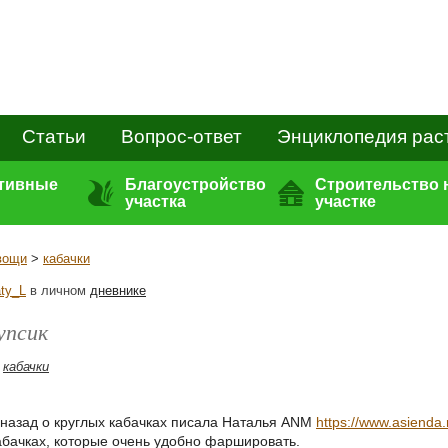
Статьи
Вопрос-ответ
Энциклопедия рас
ативные
Благоустройство
Строительство 
участка
участке
вощи
>
кабачки
ty_L
в личном
дневнике
упсик
,
кабачки
 назад о круглых кабачках писала Наталья ANM
https://www.asienda.
кабачках, которые очень удобно фаршировать.