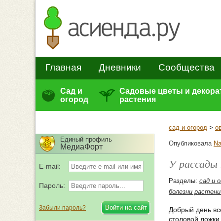
Главная
Дневники
Сообщества
Сад и
Садовые цветы и декор
огород
растения
сад и огород
>
о
Единый профиль
Опубликовала
Na
МедиаФорт
У рассады
E-mail:
Разделы:
сад и 
Пароль:
болезни растени
Забыли пароль?
Добрый день вс
столовой ложки