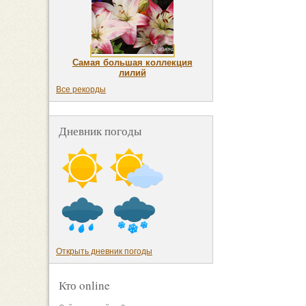
Самая большая коллекция
лилий
Все рекорды
Дневник погоды
Открыть дневник погоды
Кто online