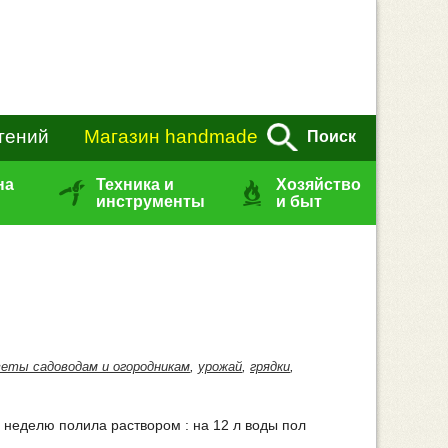
тений
Магазин handmade
Поиск
на
Техника и
Хозяйство
инструменты
и быт
веты садоводам и огородникам
,
урожай
,
грядки
,
з неделю полила раствором : на 12 л воды пол