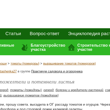
Статьи
Вопрос-ответ
Энциклопедия рас
ативные
Благоустройство
Строительство 
участка
участке
вощи
>
томаты (помидоры)
>
выращивание томатов (помидоров)
tashenka27
в группе
Практикум садовода и огородника
 пожелтели и потемнели листья
огород
,
томаты (помидоры)
,
огород
,
болезни и вредители растений
,
со
й
,
выращивание томатов (помидоров)
ем, прошу совета. высадила в ОГ рассаду томатов и огурцов. Чере
 фосфора и пол столовой ложки калиевой селитры.