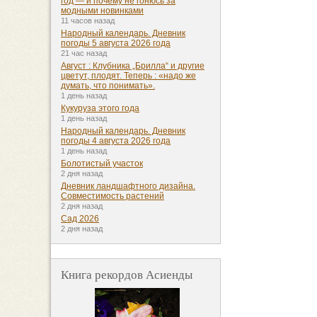
год — и почему не гонюсь за
модными новинками
11 часов назад
Народный календарь. Дневник
погоды 5 августа 2026 года
21 час назад
Август : Клубника „Брилла“ и другие
цветут, плодят. Теперь : «надо же
думать, что понимать».
1 день назад
Кукуруза этого года
1 день назад
Народный календарь. Дневник
погоды 4 августа 2026 года
1 день назад
Болотистый участок
2 дня назад
Дневник ландшафтного дизайна.
Совместимость растений
2 дня назад
Сад 2026
2 дня назад
Книга рекордов Асиенды