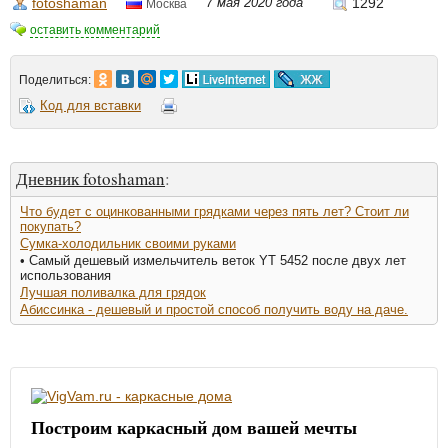
fotoshaman
7 мая 2020 года
1292
Москва
оставить комментарий
Поделиться:
Код для вставки
Дневник fotoshaman
:
Что будет с оцинкованными грядками через пять лет? Стоит ли
покупать?
Сумка-холодильник своими руками
• Самый дешевый измельчитель веток YT 5452 после двух лет
использования
Лучшая поливалка для грядок
Абиссинка - дешевый и простой способ получить воду на даче.
Построим каркасный дом вашей мечты