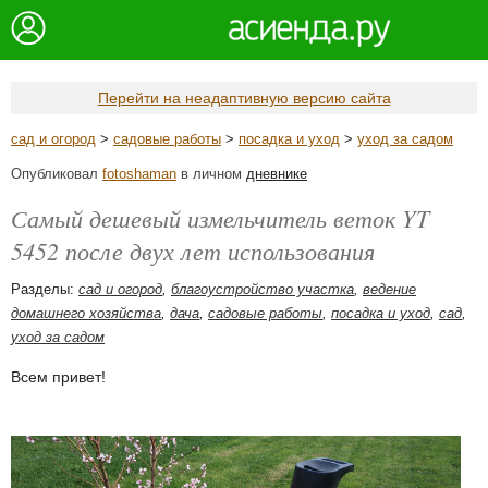
Перейти на неадаптивную версию сайта
сад и огород
>
садовые работы
>
посадка и уход
>
уход за садом
Опубликовал
fotoshaman
в личном
дневнике
Самый дешевый измельчитель веток YT
5452 после двух лет использования
Разделы:
сад и огород
,
благоустройство участка
,
ведение
домашнего хозяйства
,
дача
,
садовые работы
,
посадка и уход
,
сад
,
уход за садом
Всем привет!