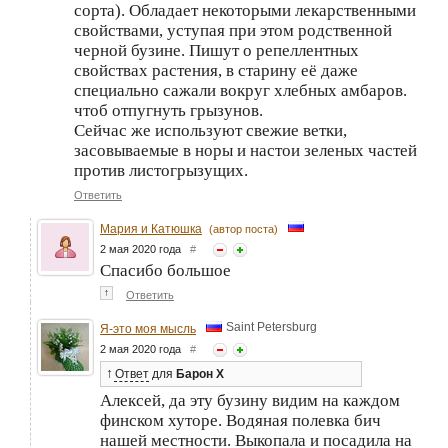
сорта). Обладает некоторыми лекарственными
свойствами, уступая при этом родственной
черной бузине. Пишут о репеллентных
свойствах растения, в старину её даже
специально сажали вокруг хлебных амбаров.
чтоб отпугнуть грызунов.
Сейчас же используют свежие ветки,
засовываемые в норы и настои зеленых частей
против листогрызущих.
Ответить
Мария и Катюшка
(автор поста)
2 мая 2020 года
#
Спасибо большое
↑
Ответить
Saint Petersburg
Я-это моя мысль
2 мая 2020 года
#
↑
Ответ
для
Барон Х
Алексей, да эту бузину видим на каждом
финском хуторе. Водяная полевка бич
нашей местности. Выкопала и посадила на