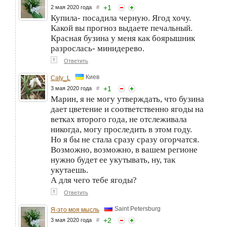
+
1
2 мая 2020 года
#
Купила- посадила черную. Ягод хочу.
Какой вы прогноз выдаете печальный.
Красная бузина у меня как боярышник
разрослась- минидерево.
↑
Ответить
Киев
Caty_L
+
1
3 мая 2020 года
#
Марин, я не могу утверждать, что бузина
дает цветение и соответственно ягоды на
ветках второго года, не отслеживала
никогда, могу проследить в этом году.
Но я бы не стала сразу сразу огорчатся.
Возможно, возможно, в вашем регионе
нужно будет ее укутывать, ну, так
укутаешь.
А для чего тебе ягоды?
↑
Ответить
Saint Petersburg
Я-это моя мысль
+
2
3 мая 2020 года
#