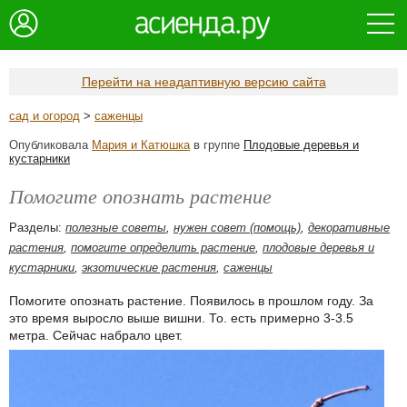
Перейти на неадаптивную версию сайта
сад и огород
>
саженцы
Опубликовала
Мария и Катюшка
в группе
Плодовые деревья и
кустарники
Помогите опознать растение
Разделы:
полезные советы
,
нужен совет (помощь)
,
декоративные
растения
,
помогите определить растение
,
плодовые деревья и
кустарники
,
экзотические растения
,
саженцы
Помогите опознать растение. Появилось в прошлом году. За
это время выросло выше вишни. То. есть примерно 3-3.5
метра. Сейчас набрало цвет.