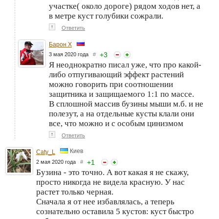
участке( около дороге) рядом ходов нет, а
в метре куст голубики сожрали.
↑
Ответить
Барон Х
+
3
3 мая 2020 года
#
Я неоднократно писал уже, что про какой-
либо отпугивающий эффект растений
можно говорить при соотношении
защитника и защищаемого 1:1 по массе.
В сплошной массив бузины мыши м.б. и не
полезут, а на отдельные кусты клали они
все, что можно и с особым цинизмом
↑
Ответить
Киев
Caty_L
+
1
2 мая 2020 года
#
Бузина - это точно. А вот какая я не скажу,
просто никогда не видела красную. У нас
растет только черная.
Сначала я от нее избавлялась, а теперь
сознательно оставила 5 кустов: куст быстро