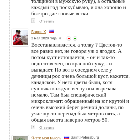
толщиной в мужскую руку), а остальные
каждый год поскубываю, и она хорошо и
быстро дает новые ветки.
↑
Ответить
Барон Х
2 мая 2020 года
#
Восстанавливается, а толку ? Цветов-то
все равно нет, не говоря уж о ягодах. А
потом куст истощается, - он и так-то
недолговечен, по красной сужу, - и
выпадает. Но вот в соседнем селе у
дачницы рос очень большой куст, кажется.
канадской. У него цветы были, хотя
сушняка каждую весну она вырезала
немало. Там был специфический
микроклимат: обращенный на юг крутой и
очень высокий берег речной долины, по
участку-то перепад был метров пять, а
общая высота наверно метров 50.
↑
Ответить
Saint Petersburg
Я-это моя мысль