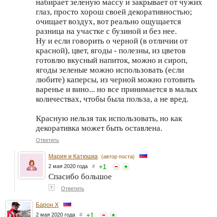
набирает зеленую массу и закрывает от чужих
глаз, просто хорош своей декоративностью;
очищает воздух, вот реально ощущается
разница на участке с бузиной и без нее.
Ну и если говорить о черной (в отличии от
красной), цвет, ягоды - полезны, из цветов
готовлю вкусный напиток, можно и сироп,
ягоды зеленые можно использовать (если
любите) каперсы, из черной можно готовить
варенье и вино... но все принимается в малых
количествах, чтобы была польза, а не вред.
Красную нельзя так использовать, но как
декоративка может быть оставлена.
Ответить
Мария и Катюшка
(автор поста)
+
1
2 мая 2020 года
#
Спасибо большое
↑
Ответить
Барон Х
+
1
2 мая 2020 года
#