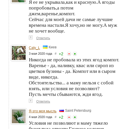
Я ее не укрывала,как и красную.А ягоды
попробовать,а потом
джем,варенье,компот.
Сейчас для моей дачи не самые лучшие
времена настали.Я хочу,но не могу.А муж
не хочет вообще.
↑
Ответить
Киев
Caty_L
+
2
3 мая 2020 года
#
Никогда не пробовала из этих ягод компот.
Варенье - да, наливку, квас или сироп из
цветков бузины - да. Компот или в сыром
виде, никогда.
Обстоятельства... а маму нельзя с собой
взять, или условия не позволяют?
Пусть мечты сбываются, жди ягод.
↑
Ответить
Saint Petersburg
Я-это моя мысль
+
2
4 мая 2020 года
#
Условия не позволяют и маму тяжело
будет туда отвезти.Главное условия.