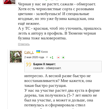
Черная у нас не растет, сажали - обмерзает.
Хотя есть чернолистные сорта с розовыми
цветами - залюбуешься! И специальные
ягодные, но это уже бузина канадская, она
ещё нежнее.
А у ТС - красная, чтоб это уточнить, пришлось
лезть к автору в профиль. В Тюмени черная
бузина тоже маловероятна.
Ответить
Киев
Caty_L
+
1
2 мая 2020 года
#
Барон Х пишет:
сажали - обмерзает.
интересно. А весной разве быстро не
восстанавливается? Мне кажется, она
такая быстро растущая.
У нас на участке растет два куста в форме
дерева, так получилось (5-7 лет никто не
был на участке, а может и дольше, она
потянулась и сформировала ствол