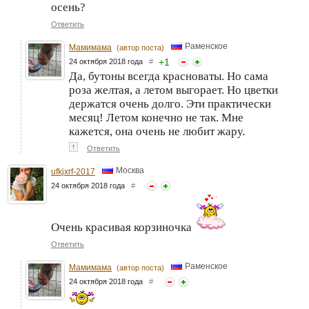
осень?
Ответить
Раменское
Мамимама
(автор поста)
+
1
24 октября 2018 года
#
Да, бутоны всегда красноваты. Но сама
роза желтая, а летом выгорает. Но цветки
держатся очень долго. Эти практически
месяц! Летом конечно не так. Мне
кажется, она очень не любит жару.
↑
Ответить
Москва
ufkjxrf-2017
24 октября 2018 года
#
Очень красивая корзиночка
Ответить
Раменское
Мамимама
(автор поста)
24 октября 2018 года
#