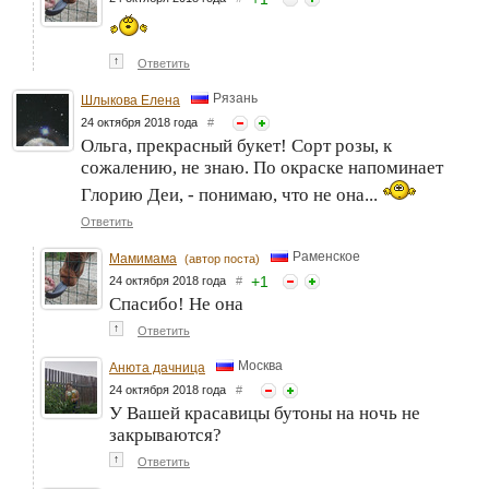
↑
Ответить
Рязань
Шлыкова Елена
24 октября 2018 года
#
Ольга, прекрасный букет! Сорт розы, к
сожалению, не знаю. По окраске напоминает
Глорию Деи, - понимаю, что не она...
Ответить
Раменское
Мамимама
(автор поста)
+
1
24 октября 2018 года
#
Спасибо! Не она
↑
Ответить
Москва
Анюта дачница
24 октября 2018 года
#
У Вашей красавицы бутоны на ночь не
закрываются?
↑
Ответить