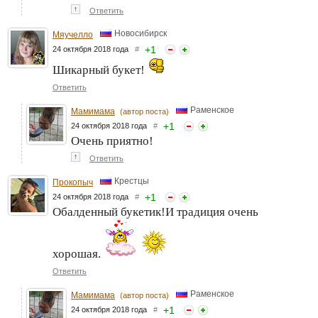
↑
Ответить
Новосибирск
Мяучелло
+
1
24 октября 2018 года
#
Шикарный букет!
Ответить
Раменское
Мамимама
(автор поста)
+
1
24 октября 2018 года
#
Очень приятно!
↑
Ответить
Крестцы
Прокопыч
+
1
24 октября 2018 года
#
Обалденный букетик!И традиция очень
хорошая.
Ответить
Раменское
Мамимама
(автор поста)
+
1
24 октября 2018 года
#