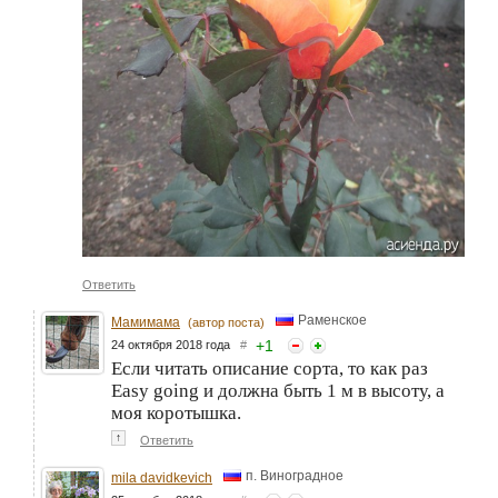
Ответить
Раменское
Мамимама
(автор поста)
+
1
24 октября 2018 года
#
Если читать описание сорта, то как раз
Easy going и должна быть 1 м в высоту, а
моя коротышка.
↑
Ответить
п. Виноградное
mila davidkevich