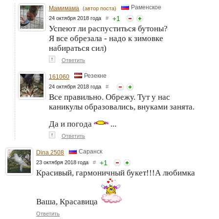
Раменское
Мамимама
(автор поста)
+
1
24 октября 2018 года
#
Успеют ли распуститься бутоны?
Я все обрезала - надо к зимовке
набираться сил)
↑
Ответить
Резекне
161060
24 октября 2018 года
#
Все правильно. Обрежу. Тут у нас
каникулы образовались, внуками занята.
Да и погода
...
↑
Ответить
Саранск
Dina 2508
+
1
23 октября 2018 года
#
Красивый, гармоничный букет!!!А любимка
Ваша, Красавица
Ответить