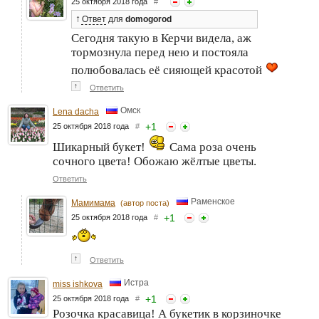
25 октября 2018 года
#
↑
Ответ
для
domogorod
Сегодня такую в Керчи видела, аж
тормознула перед нею и постояла
полюбовалась её сияющей красотой
↑
Ответить
Омск
Lena dacha
+
1
25 октября 2018 года
#
Шикарный букет!
Сама роза очень
сочного цвета! Обожаю жёлтые цветы.
Ответить
Раменское
Мамимама
(автор поста)
+
1
25 октября 2018 года
#
↑
Ответить
Истра
miss ishkova
+
1
25 октября 2018 года
#
Розочка красавица! А букетик в корзиночке