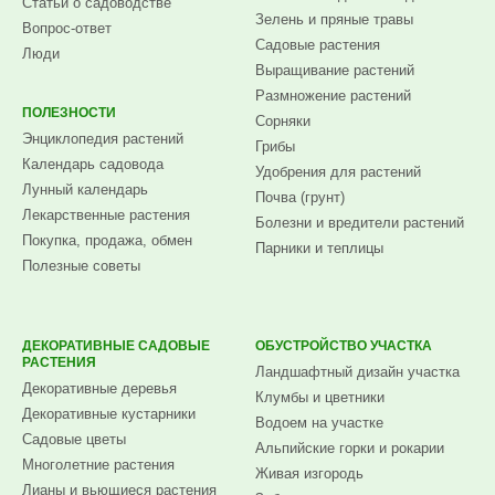
Статьи о садоводстве
Зелень и пряные травы
Вопрос-ответ
Садовые растения
Люди
Выращивание растений
Размножение растений
ПОЛЕЗНОСТИ
Сорняки
Энциклопедия растений
Грибы
Календарь садовода
Удобрения для растений
Лунный календарь
Почва (грунт)
Лекарственные растения
Болезни и вредители растений
Покупка, продажа, обмен
Парники и теплицы
Полезные советы
ДЕКОРАТИВНЫЕ САДОВЫЕ
ОБУСТРОЙСТВО УЧАСТКА
РАСТЕНИЯ
Ландшафтный дизайн участка
Декоративные деревья
Клумбы и цветники
Декоративные кустарники
Водоем на участке
Садовые цветы
Альпийские горки и рокарии
Многолетние растения
Живая изгородь
Лианы и вьющиеся растения