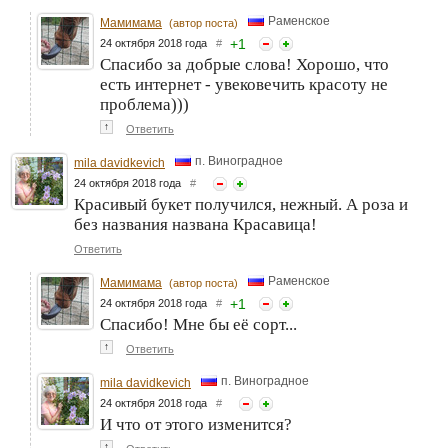
Раменское
Мамимама
(автор поста)
+
1
24 октября 2018 года
#
Спасибо за добрые слова! Хорошо, что
есть интернет - увековечить красоту не
проблема)))
↑
Ответить
п. Виноградное
mila davidkevich
24 октября 2018 года
#
Красивый букет получился, нежный. А роза и
без названия названа Красавица!
Ответить
Раменское
Мамимама
(автор поста)
+
1
24 октября 2018 года
#
Спасибо! Мне бы её сорт...
↑
Ответить
п. Виноградное
mila davidkevich
24 октября 2018 года
#
И что от этого изменится?
↑