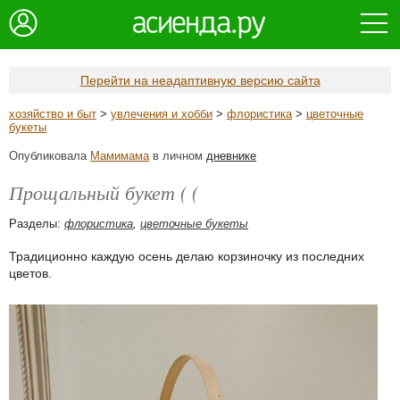
Перейти на неадаптивную версию сайта
хозяйство и быт
>
увлечения и хобби
>
флористика
>
цветочные
букеты
Опубликовала
Мамимама
в личном
дневнике
Прощальный букет ( (
Разделы:
флористика
,
цветочные букеты
Традиционно каждую осень делаю корзиночку из последних
цветов.