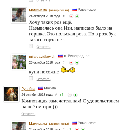
Ответить
Раменское
Мамимама
(автор поста)
24 октября 2018 года
#
Хочу таких роз ещё.
Называлась она Изи, написано было на
горшке. Это польская роза. Но в розебук
такого сорта нет.
↑
Ответить
п. Виноградное
mila davidkevich
25 октября 2018 года
#
купи похожие
↑
Ответить
Москва
Руслёна
+
1
24 октября 2018 года
#
Композиция замечательная! С удовольствием
на неё смотрю)))
Ответить
Раменское
Мамимама
(автор поста)
+
1
24 октября 2018 года
#