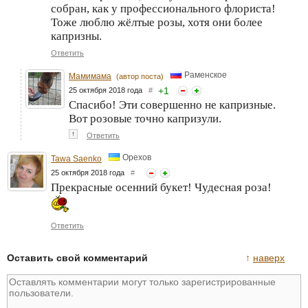
собран, как у профессионального флориста!
Тоже люблю жёлтые розы, хотя они более
капризны.
Ответить
Раменское
Мамимама
(автор поста)
+
1
25 октября 2018 года
#
Спасибо! Эти совершенно не капризные.
Вот розовые точно капризули.
↑
Ответить
Орехов
Tawa Saenko
25 октября 2018 года
#
Прекрасные осенний букет! Чудесная роза!
Ответить
Оставить свой комментарий
↑
наверх