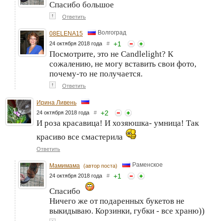
Спасибо большое
↑
Ответить
Волгоград
08ELENA15
+
1
24 октября 2018 года
#
Посмотрите, это не Candlelight? К
сожалению, не могу вставить свои фото,
почему-то не получается.
↑
Ответить
Ирина Ливень
+
2
24 октября 2018 года
#
И роза красавица! И хозяюшка- умница! Так
красиво все смастерила
Ответить
Раменское
Мамимама
(автор поста)
+
1
24 октября 2018 года
#
Спасибо
Ничего же от подаренных букетов не
выкидываю. Корзинки, губки - все храню))