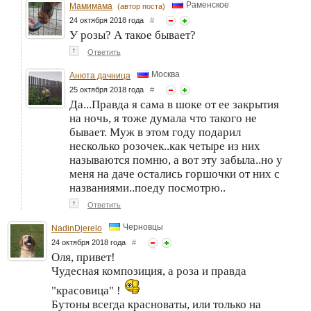
Раменское
Мамимама
(автор поста)
24 октября 2018 года
#
У розы? А такое бывает?
↑
Ответить
Москва
Анюта дачница
25 октября 2018 года
#
Да...Правда я сама в шоке от ее закрытия
на ночь, я тоже думала что такого не
бывает. Муж в этом году подарил
несколько розочек..как четыре из них
называются помню, а вот эту забыла..но у
меня на даче остались горшочки от них с
названиями..поеду посмотрю..
↑
Ответить
Черновцы
NadinDjerelo
24 октября 2018 года
#
Оля, привет!
Чудесная композиция, а роза и правда
"красовица" !
Бутоны всегда красноваты, или только на