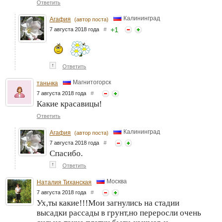
Ответить
Калининград
Агафия
(автор поста)
+
1
7 августа 2018 года
#
↑
Ответить
Магнитогорск
таньчка
7 августа 2018 года
#
Какие красавицы!
Ответить
Калининград
Агафия
(автор поста)
7 августа 2018 года
#
Спасибо.
↑
Ответить
Москва
Наталия Тиханская
7 августа 2018 года
#
Ух,ты какие!!!Мои загнулись на стадии
высадки рассады в грунт,но переросли очень