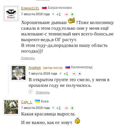
Багратионовск
Елена1131
+
1
7 августа 2018 года
#
Хорошенькие дыньки
!Тоже колхозницу
сажала в этом году,только они у меня ещё
маленькие-с теннисный мяч всего-боюсь,не
вызреют-ведь,в ОГ растут.
В этом году-да,порадовала нашу область
погодка))!
Ответить
Калининград
Агафия
(автор поста)
+
1
7 августа 2018 года
#
В открытом грунте это смело, у меня в
прошлом году не получилось.
↑
Ответить
Киев
Caty_L
+
1
7 августа 2018 года
#
Какая красавица выросла.
И не важно, как ее зовут