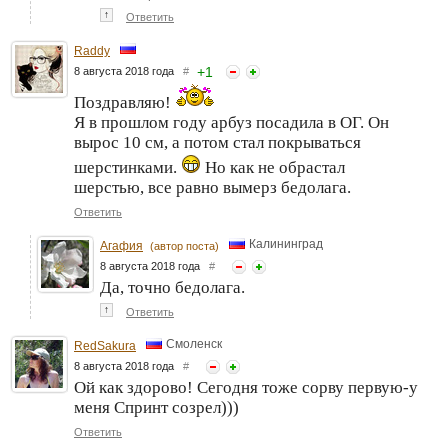
↑
Ответить
Raddy
+
1
8 августа 2018 года
#
Поздравляю!
Я в прошлом году арбуз посадила в ОГ. Он
вырос 10 см, а потом стал покрываться
шерстинками.
Но как не обрастал
шерстью, все равно вымерз бедолага.
Ответить
Калининград
Агафия
(автор поста)
8 августа 2018 года
#
Да, точно бедолага.
↑
Ответить
Смоленск
RedSakura
8 августа 2018 года
#
Ой как здорово! Сегодня тоже сорву первую-у
меня Спринт созрел)))
Ответить