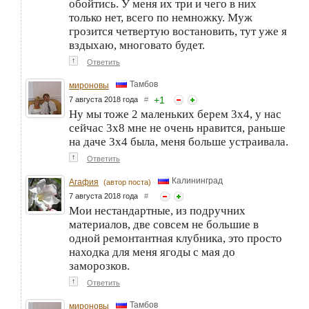
обойтись. У меня их три и чего в них
только нет, всего по немножку. Муж
грозится четвертую востановить, тут уже я
вздыхаю, многовато будет.
↑
Ответить
Тамбов
мироновы
+
1
7 августа 2018 года
#
Ну мы тоже 2 маленьких берем 3х4, у нас
сейчас 3х8 мне не очень нравится, раньше
на даче 3х4 была, меня больше устраивала.
↑
Ответить
Калининград
Агафия
(автор поста)
7 августа 2018 года
#
Мои нестандартные, из подручних
материалов, две совсем не большие в
одной ремонтантная клубника, это просто
находка для меня ягоды с мая до
заморозков.
↑
Ответить
Тамбов
мироновы