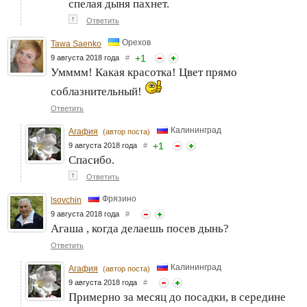
спелая дыня пахнет.
↑
Ответить
Орехов
Tawa Saenko
+
1
9 августа 2018 года
#
Умммм! Какая красотка! Цвет прямо
соблазнительный!
Ответить
Калининград
Агафия
(автор поста)
+
1
9 августа 2018 года
#
Спасибо.
↑
Ответить
Фрязино
lsovchin
9 августа 2018 года
#
Агаша , когда делаешь посев дынь?
Ответить
Калининград
Агафия
(автор поста)
9 августа 2018 года
#
Примерно за месяц до посадки, в середине