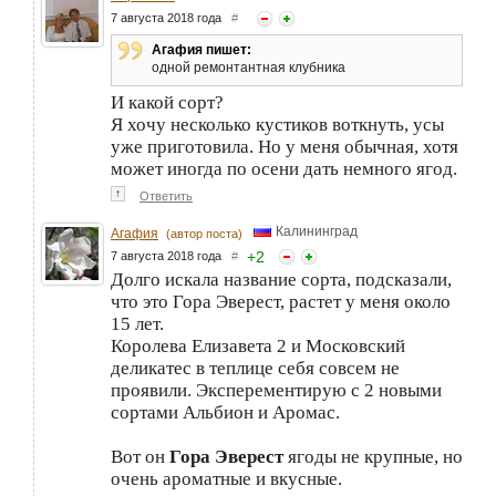
7 августа 2018 года
#
Агафия пишет:
одной ремонтантная клубника
И какой сорт?
Я хочу несколько кустиков воткнуть, усы
уже приготовила. Но у меня обычная, хотя
может иногда по осени дать немного ягод.
↑
Ответить
Калининград
Агафия
(автор поста)
+
2
7 августа 2018 года
#
Долго искала название сорта, подсказали,
что это Гора Эверест, растет у меня около
15 лет.
Королева Елизавета 2 и Московский
деликатес в теплице себя совсем не
проявили. Эксперементирую с 2 новыми
сортами Альбион и Аромас.
Вот он
Гора Эверест
ягоды не крупные, но
очень ароматные и вкусные.