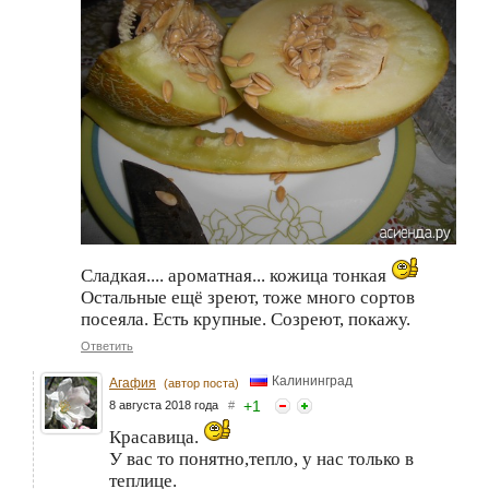
Сладкая.... ароматная... кожица тонкая
Остальные ещё зреют, тоже много сортов
посеяла. Есть крупные. Созреют, покажу.
Ответить
Калининград
Агафия
(автор поста)
+
1
8 августа 2018 года
#
Красавица.
У вас то понятно,тепло, у нас только в
теплице.