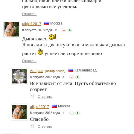
сильно,такие плетки были-кошмар и
цветочками все усеянны.
Ответить
Москва
ufkjxrf-2017
8 августа 2018 года
#
Дыня класс
Я посадила две штуки в ог и маленькая дынька
растёт
успеет ли созреть не знаю
Ответить
Калининград
Агафия
(автор поста)
8 августа 2018 года
#
Всё зависит от лета. Пусть обязательно
созреет.
↑
Ответить
Москва
ufkjxrf-2017
8 августа 2018 года
#
Спасибо
↑
Ответить