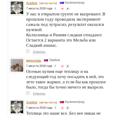
Калининград
Агафия
(автор поста)
7 августа 2018 года
#
У нас в открытом грунте не вызревают. В
прошлом году проводила эксперимент
сажала под лутрасил, результат оказался
нулевой.
Колхозница и Ранняя сладкая отпадают.
Остается 2 варианта это Мельба или
Сладкий ананас.
↑
Ответить
Тамбов
мироновы
7 августа 2018 года
#
Осенью купим еще теплицу и на
следующий год хочу посадить в ней, это
лето такое жаркое, а если бы как прошлое
было, тогда бы точно ничего не вызрело.
↑
Ответить
Калининград
Агафия
(автор поста)
7 августа 2018 года
#
Теплица это наше все. Без нее никак не