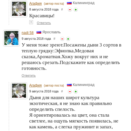
Калининград
Агафия
(автор поста)
8 августа 2018 года
#
Красавицы!
↑
Ответить
Ярославль
nadi 58
9 августа 2018 года
#
У меня тоже зреют.Посажены дыни 3 сортов в
теплую грядку:Эфиопка,Медовая
сказка,Ароматная.Хожу вокруг них и не
решаюсь срезать.Подскажите как определить
готовность.
Ответить
Калининград
Агафия
(автор поста)
9 августа 2018 года
#
Дыня для наших широт культура
экзотическая, я не знаю как правильно
определить спелость.
Я ориентировалась на цвет, она стала
светлее, на ощупь мягкость появилась, не
как камень, а слегка пружинит и запах,