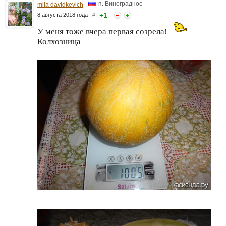
п. Виноградное
mila davidkevich
+
1
8 августа 2018 года
#
У меня тоже вчера первая созрела!
Колхозница