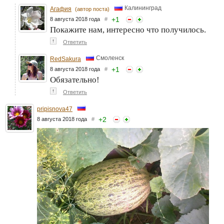
Калининград
Агафия
(автор поста)
+
1
8 августа 2018 года
#
Покажите нам, интересно что получилось.
↑
Ответить
Смоленск
RedSakura
+
1
8 августа 2018 года
#
Обязательно!
↑
Ответить
pripisnova47
+
2
8 августа 2018 года
#