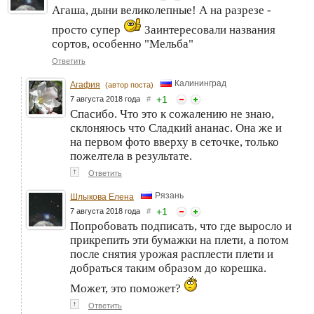
Агаша, дыни великолепные! А на разрезе -
просто супер
Заинтересовали названия
сортов, особенно "Мельба"
Ответить
Калининград
Агафия
(автор поста)
+
1
7 августа 2018 года
#
Спасибо. Что это к сожалению не знаю,
склоняюсь что Сладкий ананас. Она же и
на первом фото вверху в сеточке, только
пожелтела в результате.
↑
Ответить
Рязань
Шлыкова Елена
+
1
7 августа 2018 года
#
Попробовать подписать, что где выросло и
прикрепить эти бумажки на плети, а потом
после снятия урожая расплести плети и
добраться таким образом до корешка.
Может, это поможет?
↑
Ответить