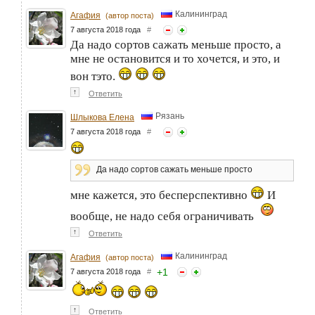
Калининград
Агафия
(автор поста)
7 августа 2018 года
#
Да надо сортов сажать меньше просто, а
мне не остановится и то хочется, и это, и
вон тэто.
↑
Ответить
Рязань
Шлыкова Елена
7 августа 2018 года
#
Да надо сортов сажать меньше просто
мне кажется, это бесперспективно
И
вообще, не надо себя ограничивать
↑
Ответить
Калининград
Агафия
(автор поста)
+
1
7 августа 2018 года
#
↑
Ответить