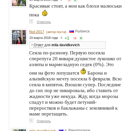
Красивые стоят, а мои как блохи малюськи
пока
↑
Ответить
Рыбинск
Nut-2017
(автор поста)
+
1
19 марта 2018 года
#
↑
Ответ
для
mila davidkevich
Сеяла по-разному. Первую посеяла
сперепуга 20 января:душистое лукошко от
аэлиты и мармеладную седек (0%). Это
они на фото лопушатся
Барона и
альпийскую мечту посеяла 6 февраля. Всю
сеяла в кипяток. Взошли супер. Последние
до сих пор не пикировала, ибо ставить от
жадности уже некуда. Жду, когда морозы
спадут и можно будет петуний-
переростков и баклажаны с земляникой к
маме перетащить.
↑
Ответить
п. Виноградное
mila davidkevich