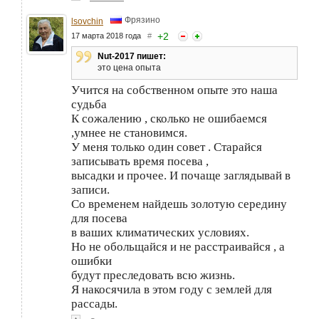
Фрязино
lsovchin
+
2
17 марта 2018 года
#
Nut-2017 пишет:
это цена опыта
Учится на собственном опыте это наша
судьба
К сожалению , сколько не ошибаемся
,умнее не становимся.
У меня только один совет . Старайся
записывать время посева ,
высадки и прочее. И почаще заглядывай в
записи.
Со временем найдешь золотую середину
для посева
в ваших климатических условиях.
Но не обольщайся и не расстраивайся , а
ошибки
будут преследовать всю жизнь.
Я накосячила в этом году с землей для
рассады.