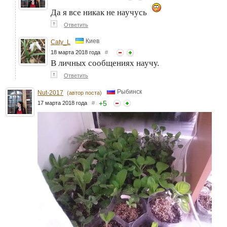
Да я все никак не научусь
↑
Ответить
Киев
Caty_L
18 марта 2018 года
#
В личных сообщениях научу.
↑
Ответить
Рыбинск
Nut-2017
(автор поста)
+
5
17 марта 2018 года
#