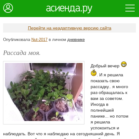
Перейти на неадаптивную версию сайта
Опубликовала
Nut-2017
в личном
дневнике
Рассада моя.
Добрый вечер
. И я решила
показать свою
рассадку.. я много
раз обращалась к
вам за советом.
Иногда в
полнейшей
панике... но потом
я решила
успокоиться и
наблюдать. Вот что я наблюдаю на сегодняшний день. Я