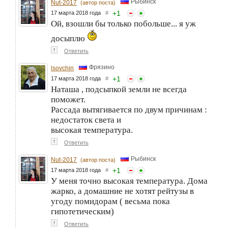
Рыбинск
Nut-2017
(автор поста)
+
1
17 марта 2018 года
#
Ой, взошли бы только побольше... я уж
досыплю
↑
Ответить
Фрязино
lsovchin
+
1
17 марта 2018 года
#
Наташа , подсыпкой земли не всегда
поможет.
Рассада вытягивается по двум причинам :
недостаток света и
высокая температура.
↑
Ответить
Рыбинск
Nut-2017
(автор поста)
+
1
17 марта 2018 года
#
У меня точно высокая температура. Дома
жарко, а домашние не хотят рейтузы в
угоду помидорам ( весьма пока
гипотетическим)
↑
Ответить