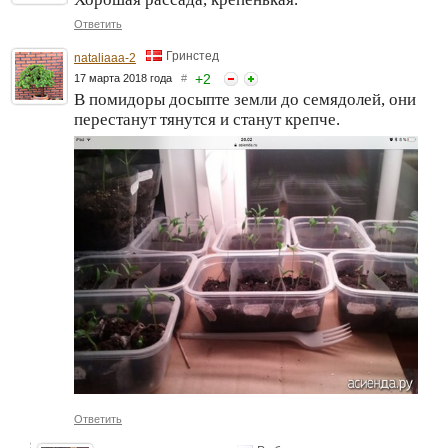
Ответить
Гринстед
nataliaaa-2
+
2
17 марта 2018 года
#
В помидоры досыпте земли до семядолей, они
перестанут тянутся и станут крепче.
Ответить