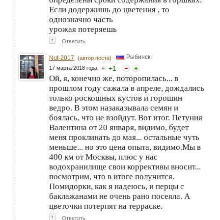
Если додержишь до цветения , то
однозначно часть
урожая потеряешь
↑
Ответить
Рыбинск
Nut-2017
(автор поста)
+
1
17 марта 2018 года
#
Ой, я, конечно же, поторопилась... в
прошлом году сажала в апреле, дождались
только роскошных кустов и горошин
ведро. В этом назаказывала семян и
боялась, что не взойдут. Вот итог. Петуния
Валентина от 20 января, видимо, будет
меня проклинать до мая... остальные чуть
меньше... но это цена опыта, видимо.Мы в
400 км от Москвы, плюс у нас
водохранилище свои коррективы вносит...
посмотрим, что в итоге получится.
Помидорки, как я надеюсь, и перцы с
баклажанами не очень рано посеяла. А
цветочки потерпят на терраске.
↑
Ответить