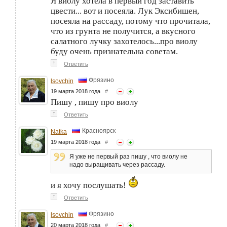
Я виолу хотела в первый год заставить
цвести... вот и посеяла. Лук Эксибишен,
посеяла на рассаду, потому что прочитала,
что из грунта не получится, а вкусного
салатного лучку захотелось...про виолу
буду очень признательна советам.
↑
Ответить
Фрязино
lsovchin
19 марта 2018 года
#
Пишу , пишу про виолу
↑
Ответить
Красноярск
Natka
19 марта 2018 года
#
Я уже не первый раз пишу , что виолу не
надо выращивать через рассаду.
и я хочу послушать!
↑
Ответить
Фрязино
lsovchin
20 марта 2018 года
#