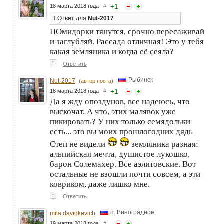
+
1
18 марта 2018 года
#
↑
Ответ
для
Nut-2017
ПОмидорки тянутся, срочно пересаживай
и заглубляй. Рассада отличная! Это у тебя
какая земляника и когда её сеяла?
↑
Ответить
Рыбинск
Nut-2017
(автор поста)
+
1
18 марта 2018 года
#
Да я жду опоздунов, все надеюсь, что
выскочат. А что, этих малявок уже
пикировать? У них только семядольки
есть... это вы моих прошлогодних дядь
Степ не видели
земляника разная:
альпийская мечта, душистое лукошко,
барон Солемахер. Все аэлитовские. Вот
остальные не взошли почти совсем, а эти
ковриком, даже лишко мне.
↑
Ответить
п. Виноградное
mila davidkevich
19 марта 2018 года
#