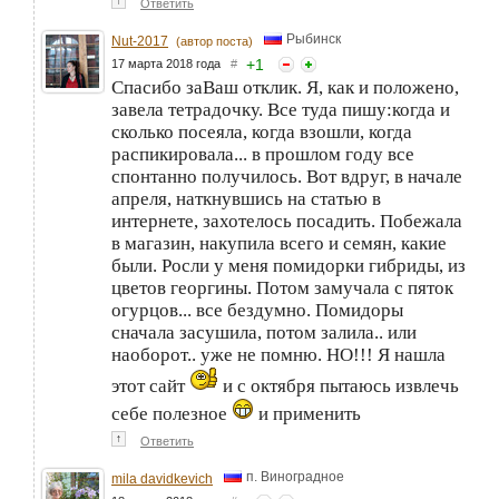
↑
Ответить
Рыбинск
Nut-2017
(автор поста)
+
1
17 марта 2018 года
#
Спасибо заВаш отклик. Я, как и положено,
завела тетрадочку. Все туда пишу:когда и
сколько посеяла, когда взошли, когда
распикировала... в прошлом году все
спонтанно получилось. Вот вдруг, в начале
апреля, наткнувшись на статью в
интернете, захотелось посадить. Побежала
в магазин, накупила всего и семян, какие
были. Росли у меня помидорки гибриды, из
цветов георгины. Потом замучала с пяток
огурцов... все бездумно. Помидоры
сначала засушила, потом залила.. или
наоборот.. уже не помню. НО!!! Я нашла
этот сайт
и с октября пытаюсь извлечь
себе полезное
и применить
↑
Ответить
п. Виноградное
mila davidkevich