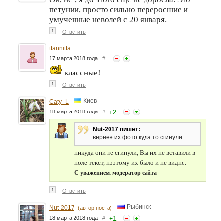
петунии, просто сильно переросшие и
умученные неволей с 20 января.
↑
Ответить
ttannitta
17 марта 2018 года
#
классные!
↑
Ответить
Киев
Caty_L
+
2
18 марта 2018 года
#
Nut-2017 пишет:
вернее их фото куда то сгинули.
никуда они не сгинули, Вы их не вставили в
поле текст, поэтому их было и не видно.
С уважением, модератор сайта
↑
Ответить
Рыбинск
Nut-2017
(автор поста)
+
1
18 марта 2018 года
#