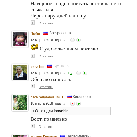
Наверное , надо написать пост и на него
ссылаться.
Через пару дней напишу.
↑
Ответить
Воскресенск
Люби
18 марта 2018 года
#
С удовольствием почттаю
↑
Ответить
Фрязино
lsovchin
+
2
18 марта 2018 года
#
Обещаю написать
↑
Ответить
Кореновск
nata belyaeva 1961
18 марта 2018 года
#
↑
Ответ
для
lsovchin
Воот, правильно!
↑
Ответить
Первомайский
Мария Грачева