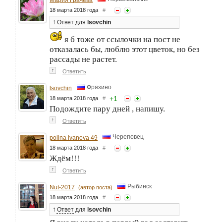
18 марта 2018 года
#
↑
Ответ
для
lsovchin
я б тоже от ссылочки на пост не
отказалась бы, люблю этот цветок, но без
рассады не растет.
↑
Ответить
Фрязино
lsovchin
+
1
18 марта 2018 года
#
Подождите пару дней , напишу.
↑
Ответить
Череповец
polina ivanova 49
18 марта 2018 года
#
Ждём!!!
↑
Ответить
Рыбинск
Nut-2017
(автор поста)
18 марта 2018 года
#
↑
Ответ
для
lsovchin