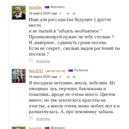
Фрязино
lsovchin
18 марта 2018 года
#
Ищи для рассады (на будущее ) другое
место
и не пытайся "объять необъятное "
Проанализируй нужно ли тебе столько ?
И ,наверное , сдвинуть сроки посева.
Если не секрет , сколько видов растений ты
посеяла ?
↑
Ответить
Рыбинск
Nut-2017
(автор поста)
18 марта 2018 года
#
Я посадила петунию, виолу, лобелию. Из
овощных лук, перчики, баклажаны и
томатики...вроде не очень много. Цветов
много, но так захотелось красоты на
участке, а виолу очень мама любит, вот я и
размахнулась. А, про землянику забыла.
↑
Ответить
Фрязино
lsovchin