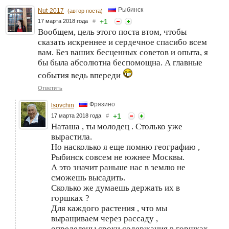
Рыбинск
Nut-2017
(автор поста)
+
1
17 марта 2018 года
#
Вообщем, цель этого поста втом, чтобы
сказать искреннее и сердечное спасибо всем
вам. Без ваших бесценных советов и опыта, я
бы была абсолютна беспомощна. А главные
события ведь впереди
Ответить
Фрязино
lsovchin
+
1
17 марта 2018 года
#
Наташа , ты молодец . Столько уже
вырастила.
Но насколько я еще помню географию ,
Рыбинск совсем не южнее Москвы.
А это значит раньше нас в землю не
сможешь высадить.
Сколько же думаешь держать их в
горшках ?
Для каждого растения , что мы
выращиваем через рассаду ,
определены сроки содержания в горшках.