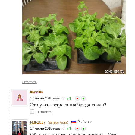
Ответить
ttannitta
+
1
17 марта 2018 года
#
Это у вас тетрагония?когда сеяли?
↑
Ответить
Рыбинск
Nut-2017
(автор поста)
+
1
17 марта 2018 года
#
Ой, нет, я до этого еще не доросла. Это