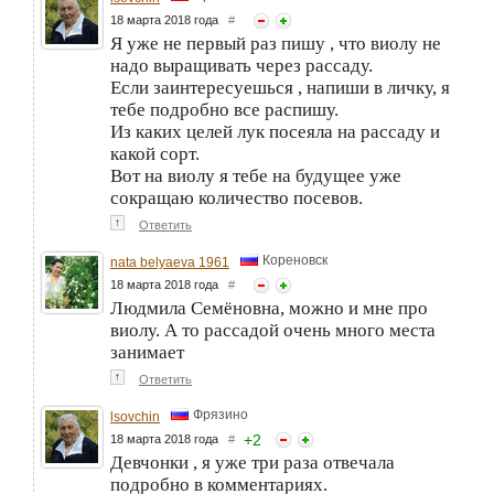
18 марта 2018 года
#
Я уже не первый раз пишу , что виолу не
надо выращивать через рассаду.
Если заинтересуешься , напиши в личку, я
тебе подробно все распишу.
Из каких целей лук посеяла на рассаду и
какой сорт.
Вот на виолу я тебе на будущее уже
сокращаю количество посевов.
↑
Ответить
Кореновск
nata belyaeva 1961
18 марта 2018 года
#
Людмила Семёновна, можно и мне про
виолу. А то рассадой очень много места
занимает
↑
Ответить
Фрязино
lsovchin
+
2
18 марта 2018 года
#
Девчонки , я уже три раза отвечала
подробно в комментариях.