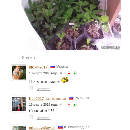
Ответить
Москва
ufkjxrf-2017
18 марта 2018 года
#
Петунии класс
↑
Ответить
Рыбинск
Nut-2017
(автор поста)
18 марта 2018 года
#
Спасибо!!!!
↑
Ответить
п. Виноградное
mila davidkevich