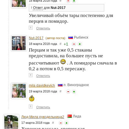
18 марта 2018 года
#
↑
Ответ
для
Nut-2017
Увеличивай объём тары постепенно для
перцев и помидор.
↑
Ответить
Рыбинск
Nut-2017
(автор поста)
+
1
18 марта 2018 года
#
Перцам и так уже 0,5 стаканы
предоставила, на большее пусть не
рассчитывают
. А помидоры сначала в
0,2 а потом в 0,5 пересажу.
↑
Ответить
п. Виноградное
mila davidkevich
19 марта 2018 года
#
↑
Ответить
Лида
Люд-Мила рукодельница2
17 марта 2018 года
#
Хорошая рассада, крепенькая.