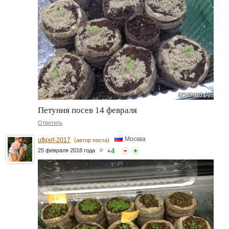
Петуния посев 14 февраля
Ответить
Москва
ufkjxrf-2017
(автор поста)
+
4
25 февраля 2018 года
#