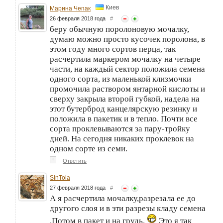
Киев
Марина Чепак
26 февраля 2018 года
#
беру обычную поролоновую мочалку,
думаю можно просто кусочек поролона, в
этом году много сортов перца, так
расчертила маркером мочалку на четыре
части, на каждый сектор положила семена
одного сорта, из маленькой клизмочки
промочила раствором янтарной кислоты и
сверху закрыла второй губкой, надела на
этот бутерброд канцелярскую резинку и
положила в пакетик и в тепло. Почти все
сорта проклевываются за пару-тройку
дней. На сегодня никаких проклевок на
одном сорте из семи.
↑
Ответить
SinTola
27 февраля 2018 года
#
А я расчертила мочалку,разрезала ее до
другого слоя и в эти разрезы кладу семена
.Потом в пакет и на грудь.
Это я так