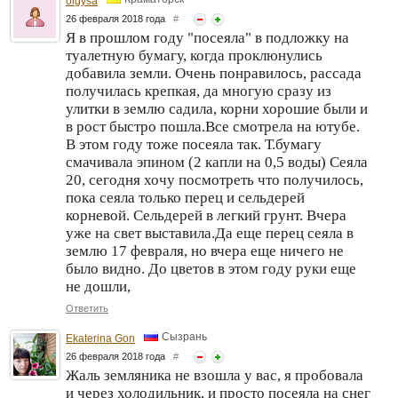
olgysa
26 февраля 2018 года
#
Я в прошлом году "посеяла" в подложку на
туалетную бумагу, когда проклюнулись
добавила земли. Очень понравилось, рассада
получилась крепкая, да многую сразу из
улитки в землю садила, корни хорошие были и
в рост быстро пошла.Все смотрела на ютубе.
В этом году тоже посеяла так. Т.бумагу
смачивала эпином (2 капли на 0,5 воды) Сеяла
20, сегодня хочу посмотреть что получилось,
пока сеяла только перец и сельдерей
корневой. Сельдерей в легкий грунт. Вчера
уже на свет выставила.Да еще перец сеяла в
землю 17 февраля, но вчера еще ничего не
было видно. До цветов в этом году руки еще
не дошли,
Ответить
Сызрань
Ekaterina Gon
26 февраля 2018 года
#
Жаль земляника не взошла у вас, я пробовала
и через холодильник, и просто посеяла на снег