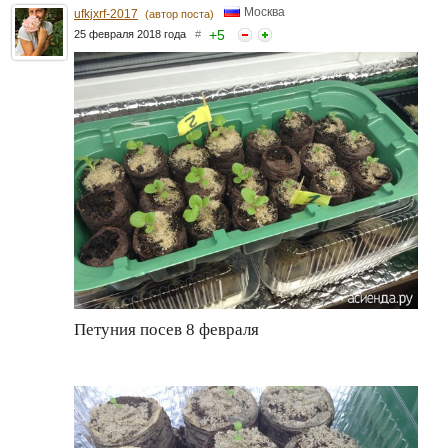
Москва
ufkjxrf-2017
(автор поста)
+
5
25 февраля 2018 года
#
Петуния посев 8 февраля