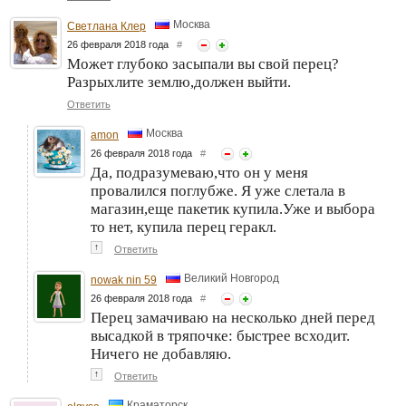
Москва
Светлана Клер
26 февраля 2018 года
#
Может глубоко засыпали вы свой перец?
Разрыхлите землю,должен выйти.
Ответить
Москва
amon
26 февраля 2018 года
#
Да, подразумеваю,что он у меня
провалился поглубже. Я уже слетала в
магазин,еще пакетик купила.Уже и выбора
то нет, купила перец геракл.
↑
Ответить
Великий Новгород
nowak nin 59
26 февраля 2018 года
#
Перец замачиваю на несколько дней перед
высадкой в тряпочке: быстрее всходит.
Ничего не добавляю.
↑
Ответить
Краматорск