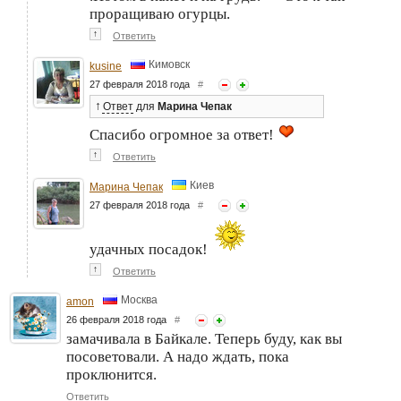
проращиваю огурцы.
↑
Ответить
Кимовск
kusine
27 февраля 2018 года
#
↑
Ответ
для
Марина Чепак
Спасибо огромное за ответ!
↑
Ответить
Киев
Марина Чепак
27 февраля 2018 года
#
удачных посадок!
↑
Ответить
Москва
amon
26 февраля 2018 года
#
замачивала в Байкале. Теперь буду, как вы
посоветовали. А надо ждать, пока
проклюнится.
Ответить