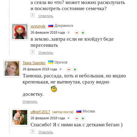
а сеяла во что? может можно расколупать
и посмотреть состояние семечка?
↑
Ответить
Дзержинск
yuyunyik
26 февраля 2018 года
#
в землю..завтра если не взойдут беде
пересеивать
↑
Ответить
Орехов
Tawa Saenko
26 февраля 2018 года
#
Танюша, рассада, хоть и небольшая, но видно
крепенькая, не вытянутая, сразу видно
досветку.
Ответить
Москва
ufkjxrf-2017
(автор поста)
26 февраля 2018 года
#
Спасибо! Я с ними как с детками бегаю )
↑
Ответить