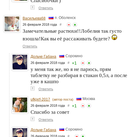
Спасибочки )
↑
Ответить
п. Оболенск
Васильева68
26 февраля 2018 года
#
Замечательные растюхи!!Лобелия так густо
взошла!Как вы её рассаживать будете?
Ответить
Сорокино
Дольче Габана
+
1
26 февраля 2018 года
#
у меня так же, но я не парюсь, прям
таблетку не разбирая в стакан 0,5л, а после
уже в кашпо
↑
Ответить
Москва
ufkjxrf-2017
(автор поста)
+
1
26 февраля 2018 года
#
Спасибо за совет
↑
Ответить
Сорокино
Дольче Габана
26 февраля 2018 года
#