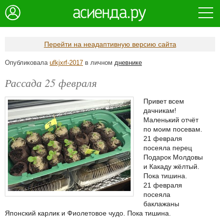
Перейти на неадаптивную версию сайта
Опубликовала
ufkjxrf-2017
в личном
дневнике
Рассада 25 февраля
Привет всем
дачникам!
Маленький отчёт
по моим посевам.
21 февраля
посеяла перец
Подарок Молдовы
и Какаду жёлтый.
Пока тишина.
21 февраля
посеяла
баклажаны
Японский карлик и Фиолетовое чудо. Пока тишина.