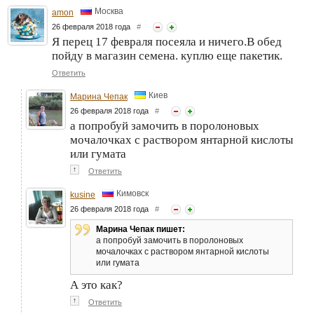
Москва
amon
26 февраля 2018 года
#
Я перец 17 февраля посеяла и ничего.В обед
пойду в магазин семена. куплю еще пакетик.
Ответить
Киев
Марина Чепак
26 февраля 2018 года
#
а попробуй замочить в поролоновых
мочалочках с раствором янтарной кислоты
или гумата
↑
Ответить
Кимовск
kusine
26 февраля 2018 года
#
Марина Чепак пишет:
а попробуй замочить в поролоновых
мочалочках с раствором янтарной кислоты
или гумата
А это как?
↑
Ответить