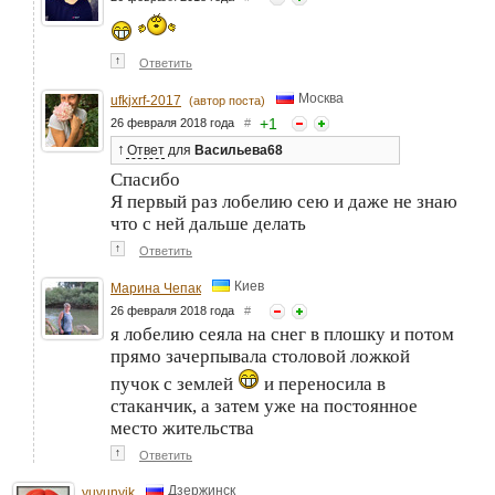
↑
Ответить
Москва
ufkjxrf-2017
(автор поста)
+
1
26 февраля 2018 года
#
↑
Ответ
для
Васильева68
Спасибо
Я первый раз лобелию сею и даже не знаю
что с ней дальше делать
↑
Ответить
Киев
Марина Чепак
26 февраля 2018 года
#
я лобелию сеяла на снег в плошку и потом
прямо зачерпывала столовой ложкой
пучок с землей
и переносила в
стаканчик, а затем уже на постоянное
место жительства
↑
Ответить
Дзержинск
yuyunyik