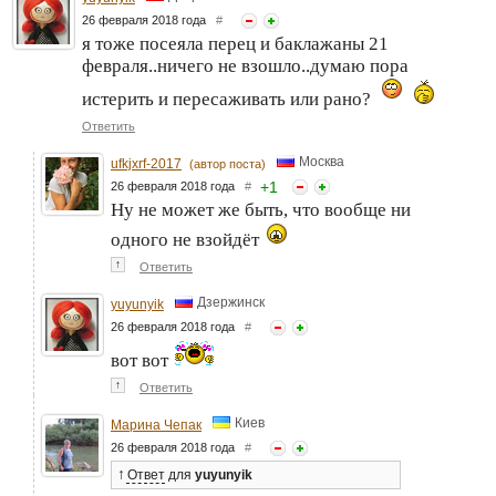
26 февраля 2018 года
#
я тоже посеяла перец и баклажаны 21
февраля..ничего не взошло..думаю пора
истерить и пересаживать или рано?
Ответить
Москва
ufkjxrf-2017
(автор поста)
+
1
26 февраля 2018 года
#
Ну не может же быть, что вообще ни
одного не взойдёт
↑
Ответить
Дзержинск
yuyunyik
26 февраля 2018 года
#
вот вот
↑
Ответить
Киев
Марина Чепак
26 февраля 2018 года
#
↑
Ответ
для
yuyunyik