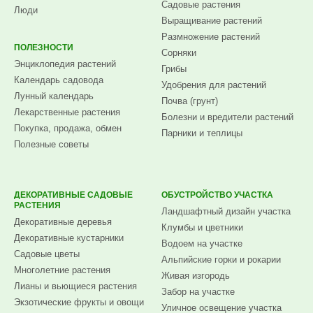
Садовые растения
Люди
Выращивание растений
Размножение растений
ПОЛЕЗНОСТИ
Сорняки
Энциклопедия растений
Грибы
Календарь садовода
Удобрения для растений
Лунный календарь
Почва (грунт)
Лекарственные растения
Болезни и вредители растений
Покупка, продажа, обмен
Парники и теплицы
Полезные советы
ДЕКОРАТИВНЫЕ САДОВЫЕ
ОБУСТРОЙСТВО УЧАСТКА
РАСТЕНИЯ
Ландшафтный дизайн участка
Декоративные деревья
Клумбы и цветники
Декоративные кустарники
Водоем на участке
Садовые цветы
Альпийские горки и рокарии
Многолетние растения
Живая изгородь
Лианы и вьющиеся растения
Забор на участке
Экзотические фрукты и овощи
Уличное освещение участка