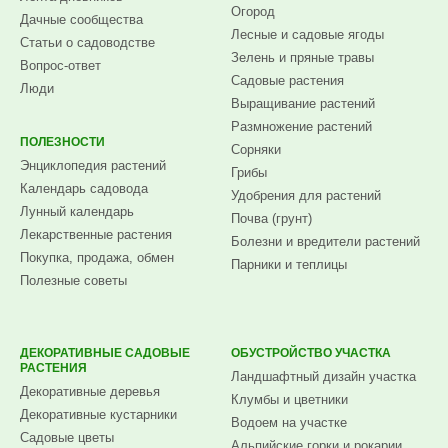
Огород
Дачные сообщества
Лесные и садовые ягоды
Статьи о садоводстве
Зелень и пряные травы
Вопрос-ответ
Садовые растения
Люди
Выращивание растений
Размножение растений
ПОЛЕЗНОСТИ
Сорняки
Энциклопедия растений
Грибы
Календарь садовода
Удобрения для растений
Лунный календарь
Почва (грунт)
Лекарственные растения
Болезни и вредители растений
Покупка, продажа, обмен
Парники и теплицы
Полезные советы
ДЕКОРАТИВНЫЕ САДОВЫЕ
ОБУСТРОЙСТВО УЧАСТКА
РАСТЕНИЯ
Ландшафтный дизайн участка
Декоративные деревья
Клумбы и цветники
Декоративные кустарники
Водоем на участке
Садовые цветы
Альпийские горки и рокарии