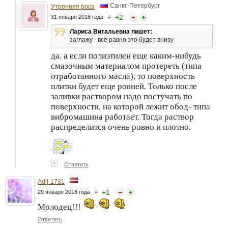
Санкт-Петербург
Утренняя роса
+
2
31 января 2018 года
#
Лариса Витальевна пишет:
заглажу - всё равно это будет внизу
да. а если полиэтилен еще каким-нибудь
смазочным материалом протереть (типа
отработанного масла), то поверхность
плитки будет еще ровней. Только после
заливки раствором надо постучать по
поверхности, на которой лежит обод- типа
вибромашина работает. Тогда раствор
распределится очень ровно и плотно.
↑
Ответить
Adil-1731
+
1
29 января 2018 года
#
Молодец!!!
Ответить