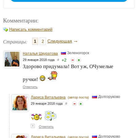
Комментарии:
Написать комментарий
→
Страницы:
Следующая
1
2
Зеленогорск
Наталья Шкуратова
+
2
29 января 2018 года
#
Здорово придумала! Вот уж, ОЧумелые
ручки!
Ответить
Долгоруково
Лариса Витальевна
(автор поста)
29 января 2018 года
#
↑
Ответить
Долгоруково
Лариса Витальевна
(автор поста)