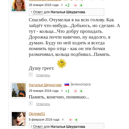
+
2
29 января 2018 года
#
↑
Ответ
для
Наталья Шкуратова
Спасибо. Очумелая я на всю голову. Как
зайдёт что-нибудь...Добьюсь, но сделаю. А
тут - кольца...Что добру пропадать.
Дорожка почти навечно, ну надолго, я
думаю. Буду по ней ходить и всегда
помнить про отца - как он эти бочки
размачивал, кольца подбивал...Память.
Душу греет.
↑
Ответить
Зеленогорск
Наталья Шкуратова
+
1
29 января 2018 года
#
Память, конечно, понимаю...
↑
Ответить
Орлова51
8 февраля 2018 года
#
↑
Ответ
для
Наталья Шкуратова