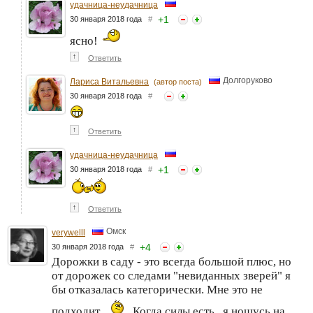
удачница-неудачница
+
1
30 января 2018 года
#
ясно!
↑
Ответить
Долгоруково
Лариса Витальевна
(автор поста)
30 января 2018 года
#
↑
Ответить
удачница-неудачница
+
1
30 января 2018 года
#
↑
Ответить
Омск
verywelll
+
4
30 января 2018 года
#
Дорожки в саду - это всегда большой плюс, но
от дорожек со следами "невиданных зверей" я
бы отказалась категорически. Мне это не
подходит.
Когда силы есть , я ношусь на