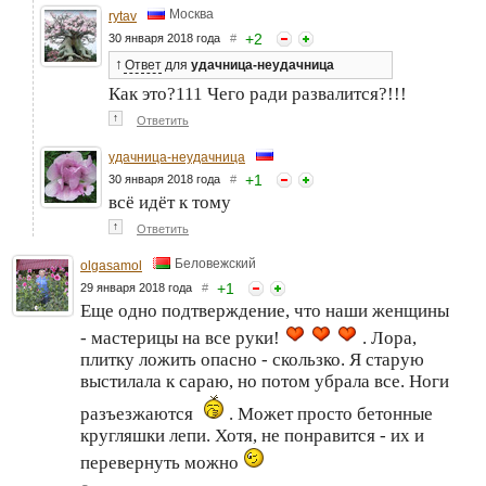
Москва
rytav
+
2
30 января 2018 года
#
↑
Ответ
для
удачница-неудачница
Как это?111 Чего ради развалится?!!!
↑
Ответить
удачница-неудачница
+
1
30 января 2018 года
#
всё идёт к тому
↑
Ответить
Беловежский
olgasamol
+
1
29 января 2018 года
#
Еще одно подтверждение, что наши женщины
- мастерицы на все руки!
. Лора,
плитку ложить опасно - скользко. Я старую
выстилала к сараю, но потом убрала все. Ноги
разъезжаются
. Может просто бетонные
кругляшки лепи. Хотя, не понравится - их и
перевернуть можно