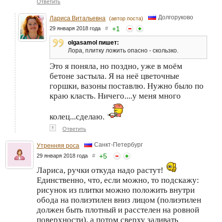
Ответить
Долгоруково
Лариса Витальевна
(автор поста)
+
1
29 января 2018 года
#
olgasamol пишет:
Лора, плитку ложить опасно - скользко.
Это я поняла, но поздно, уже в моём
бетоне застыла. Я на неё цветочные
горшки, вазоны поставлю. Нужно было по
краю класть. Ничего....у меня много
колец...сделаю.
↑
Ответить
Санкт-Петербург
Утренняя роса
+
5
29 января 2018 года
#
Лариса, ручки откуда надо растут!
Единственно, что, если можно, то подскажу:
рисунок из плитки можно положить внутри
обода на полиэтилен вниз лицом (полиэтилен
должен быть плотный и расстелен на ровной
поверхности), а потом сверху заливать