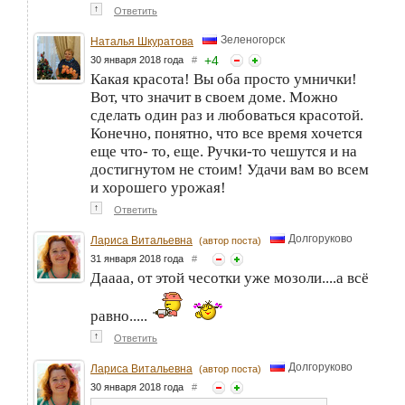
↑
Ответить
Зеленогорск
Наталья Шкуратова
+
4
30 января 2018 года
#
Какая красота! Вы оба просто умнички!
Вот, что значит в своем доме. Можно
сделать один раз и любоваться красотой.
Конечно, понятно, что все время хочется
еще что- то, еще. Ручки-то чешутся и на
достигнутом не стоим! Удачи вам во всем
и хорошего урожая!
↑
Ответить
Долгоруково
Лариса Витальевна
(автор поста)
31 января 2018 года
#
Даааа, от этой чесотки уже мозоли....а всё
равно.....
↑
Ответить
Долгоруково
Лариса Витальевна
(автор поста)
30 января 2018 года
#