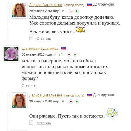
Долгоруково
Лариса Витальевна
(автор поста)
29 января 2018 года
#
Молодец буду, когда дорожку доделаю.
Уже советов дельных получила и нужных.
Век живи, век учись.
↑
Ответить
удачница-неудачница
+
1
30 января 2018 года
#
кстати, а наверное, можно и обода
использовать и расклёпанные и тогда их
можно использовать не раз, просто как
форму?
Ответить
Долгоруково
Лариса Витальевна
(автор поста)
30 января 2018 года
#
Они ржавые. Пусть так и остаются.
↑
Ответить