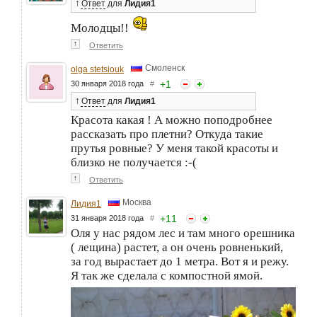
↑
Ответ
для
Лидия1
Молодцы!!
↑
Ответить
Смоленск
olga stetsiouk
+
1
30 января 2018 года
#
↑
Ответ
для
Лидия1
Красота какая ! А можно поподробнее
рассказать про плетни? Откуда такие
прутья ровные? У меня такой красоты и
близко не получается :-(
↑
Ответить
Москва
Лидия1
+
11
31 января 2018 года
#
Оля у нас рядом лес и там много орешника
( лещина) растет, а он очень ровненький,
за год вырастает до 1 метра. Вот я и режу.
Я так же сделала с компостной ямой.