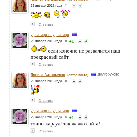
29 января 2018 года
#
↑
Ответить
удачница-неудачница
+
1
29 января 2018 года
#
если конечно не развалится наш
прекрасный сайт
↑
Ответить
Долгоруково
Лариса Витальевна
(автор поста)
29 января 2018 года
#
↑
Ответить
удачница-неудачница
+
1
29 января 2018 года
#
точно-караул! так жалко сайта!
↑
Ответить