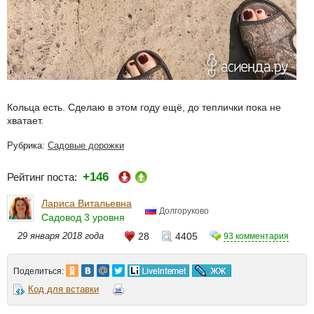
Кольца есть. Сделаю в этом году ещё, до теплички пока не
хватает.
Рубрика:
Садовые дорожки
+146
Рейтинг поста:
Лариса Витальевна
Долгоруково
Садовод 3 уровня
29 января 2018 года
28
4405
93 комментария
Поделиться:
Код для вставки