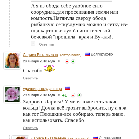
А я из обода себе удобное сито
соорудила,для просеивания земли или
компоста.Натянула сверху обода
рыбацкую сетку\думаю можно и сетку из-
под картошки лука\ синтетической
бечевкой "прошила" края и Ву-аля!.
↑
Ответить
Долгоруково
Лариса Витальевна
(автор поста)
29 января 2018 года
#
Спасибо
Ответить
удачница-неудачница
+
1
29 января 2018 года
#
Здорово, Лариса! У меня тоже есть такие
кольца! Дочка всё грозит выбросить, ну а я ж,
как тот Плюшкин-всё собираю. теперь знаю,
как использовать. Спасибо!
Ответить
Долгоруково
Лариса Витальевна
(автор поста)