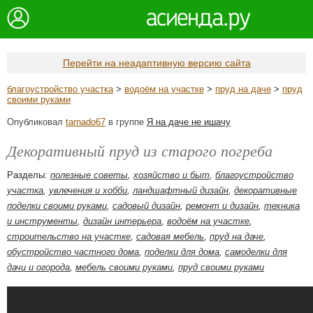
Перейти на неадаптивную версию сайта
благоустройство участка
>
водоём на участке
>
пруд на даче
>
пруд
своими руками
Опубликовал
tarnado67
в группе
Я на даче не ишачу
Декоративный пруд из старого погреба
Разделы:
полезные советы
,
хозяйство и быт
,
благоустройство
участка
,
увлечения и хобби
,
ландшафтный дизайн
,
декоративные
поделки своими руками
,
садовый дизайн
,
ремонт и дизайн
,
техника
и инструменты
,
дизайн интерьера
,
водоём на участке
,
строительство на участке
,
садовая мебель
,
пруд на даче
,
обустройство частного дома
,
поделки для дома
,
самоделки для
дачи и огорода
,
мебель своими руками
,
пруд своими руками