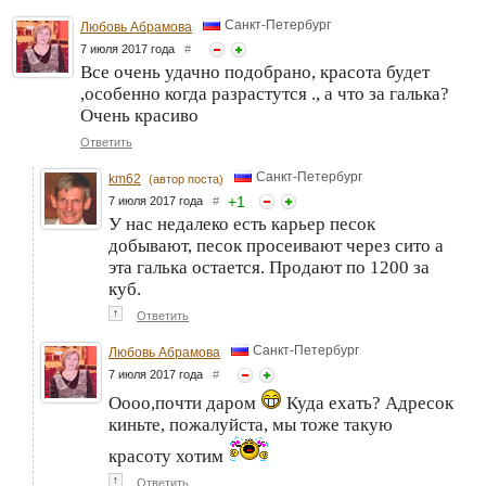
Санкт-Петербург
Любовь Абрамова
7 июля 2017 года
#
Все очень удачно подобрано, красота будет
,особенно когда разрастутся ., а что за галька?
Очень красиво
Ответить
Санкт-Петербург
km62
(автор поста)
+
1
7 июля 2017 года
#
У нас недалеко есть карьер песок
добывают, песок просеивают через сито а
эта галька остается. Продают по 1200 за
куб.
↑
Ответить
Санкт-Петербург
Любовь Абрамова
7 июля 2017 года
#
Оооо,почти даром
Куда ехать? Адресок
киньте, пожалуйста, мы тоже такую
красоту хотим
↑
Ответить