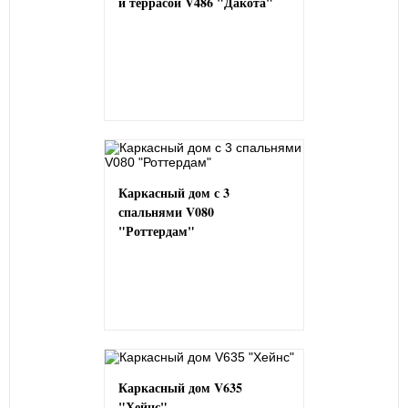
и террасой V486 "Дакота"
Каркасный дом с 3
спальнями V080
"Роттердам"
Каркасный дом V635
"Хейнс"