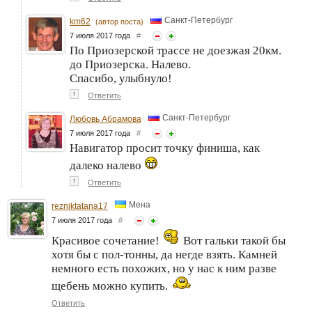
Санкт-Петербург
km62
(автор поста)
7 июля 2017 года
#
По Приозерской трассе не доезжая 20км.
до Приозерска. Налево.
Спасибо, улыбнуло!
↑
Ответить
Санкт-Петербург
Любовь Абрамова
7 июля 2017 года
#
Навигатор просит точку финиша, как
далеко налево
↑
Ответить
Мена
rezniktatana17
7 июля 2017 года
#
Красивое сочетание!
Вот гальки такой бы
хотя бы с пол-тонны, да негде взять. Камней
немного есть похожих, но у нас к ним разве
щебень можно купить.
Ответить