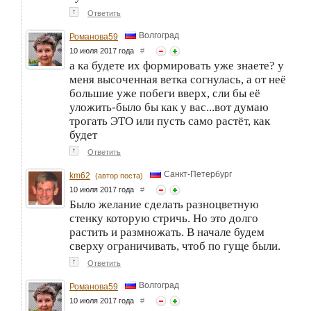
↑
Ответить
Волгоград
Романова59
10 июля 2017 года
#
а ка будете их формировать уже знаете? у
меня высоченная ветка согнулась, а от неё
большие уже побеги вверх, сли бы её
уложить-было бы как у вас...вот думаю
трогать ЭТО или пусть само растёт, как
будет
↑
Ответить
Санкт-Петербург
km62
(автор поста)
10 июля 2017 года
#
Было желание сделать разноцветную
стенку которую стричь. Но это долго
растить и размножать. В начале будем
сверху ограничивать, чтоб по гуще были.
↑
Ответить
Волгоград
Романова59
10 июля 2017 года
#