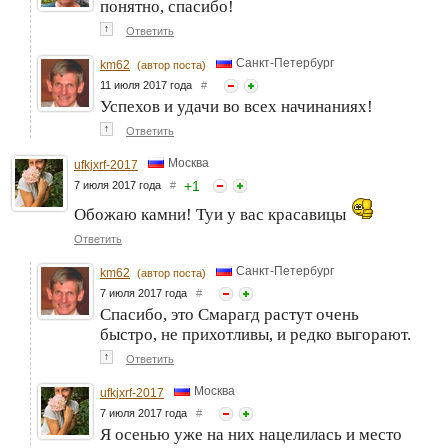
понятно, спасибо!
↑
Ответить
Санкт-Петербург
km62
(автор поста)
11 июля 2017 года
#
Успехов и удачи во всех начинаниях!
↑
Ответить
Москва
ufkjxrf-2017
+
1
7 июля 2017 года
#
Обожаю камни! Туи у вас красавицы
Ответить
Санкт-Петербург
km62
(автор поста)
7 июля 2017 года
#
Спасибо, это Смарагд растут очень
быстро, не прихотливы, и редко выгорают.
↑
Ответить
Москва
ufkjxrf-2017
7 июля 2017 года
#
Я осенью уже на них нацелилась и место