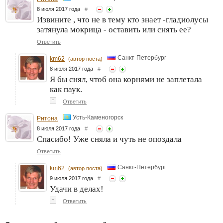
8 июля 2017 года
#
Извините , что не в тему кто знает -гладиолусы
затянула мокрица - оставить или снять ее?
Ответить
Санкт-Петербург
km62
(автор поста)
8 июля 2017 года
#
Я бы снял, чтоб она корнями не заплетала
как паук.
↑
Ответить
Усть-Каменогорск
Ритона
8 июля 2017 года
#
Спасибо! Уже сняла и чуть не опоздала
Ответить
Санкт-Петербург
km62
(автор поста)
9 июля 2017 года
#
Удачи в делах!
↑
Ответить