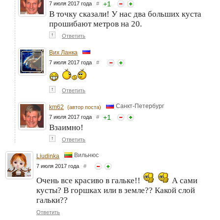
+
1
7 июля 2017 года
#
В точку сказали! У нас два больших куста
прошибают метров на 20.
↑
Ответить
Вих Ланка
7 июля 2017 года
#
↑
Ответить
Санкт-Петербург
km62
(автор поста)
+
1
7 июля 2017 года
#
Взаимно!
↑
Ответить
Вильнюс
Liudinka
7 июля 2017 года
#
Очень все красиво в гальке!!
А сами
кусты? В горшках или в земле?? Какой слой
гальки??
Ответить