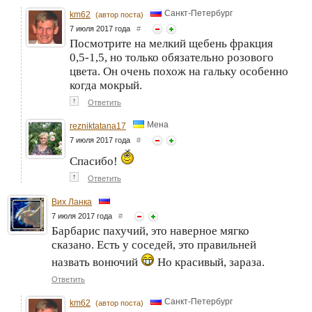
Санкт-Петербург
km62
(автор поста)
7 июля 2017 года
#
Посмотрите на мелкий щебень фракция
0,5-1,5, но только обязательно розового
цвета. Он очень похож на гальку особенно
когда мокрый.
↑
Ответить
Мена
rezniktatana17
7 июля 2017 года
#
Спасибо!
↑
Ответить
Вих Ланка
7 июля 2017 года
#
Барбарис пахучий, это наверное мягко
сказано. Есть у соседей, это правильней
назвать вонючий
Но красивый, зараза.
Ответить
Санкт-Петербург
km62
(автор поста)