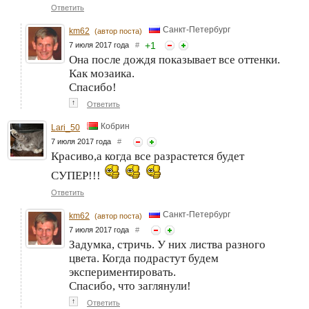
Ответить
Санкт-Петербург
km62
(автор поста)
+
1
7 июля 2017 года
#
Она после дождя показывает все оттенки.
Как мозаика.
Спасибо!
↑
Ответить
Кобрин
Lari_50
7 июля 2017 года
#
Красиво,а когда все разрастется будет
СУПЕР!!!
Ответить
Санкт-Петербург
km62
(автор поста)
7 июля 2017 года
#
Задумка, стричь. У них листва разного
цвета. Когда подрастут будем
экспериментировать.
Спасибо, что заглянули!
↑
Ответить