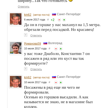
ширину...Так что готовьтесь
Ответить
Санкт-Петербург
km62
(автор поста)
+
2
6 июля 2017 года
#
Да он в горшке у нас маханул на 1,5 метра.
обрезали перед посадкой. Но красавец!
↑
Ответить
Волгоград
Романова59
10 июля 2017 года
#
у вас тоже Диаболо, Константин ? он
посажен в ряд или это куст вы так
формируете?
↑
Ответить
Санкт-Петербург
km62
(автор поста)
10 июля 2017 года
#
Посажены в ряд еще ни чего не
формировали.
Осенью из горшков высадили. А как
называется не знаю, не в магазине был
куплен.