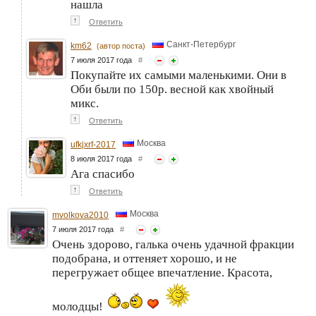
нашла
↑
Ответить
Санкт-Петербург
km62
(автор поста)
7 июля 2017 года
#
Покупайте их самыми маленькими. Они в
Оби были по 150р. весной как хвойный
микс.
↑
Ответить
Москва
ufkjxrf-2017
8 июля 2017 года
#
Ага спасибо
↑
Ответить
Москва
mvolkova2010
7 июля 2017 года
#
Очень здорово, галька очень удачной фракции
подобрана, и оттеняет хорошо, и не
перегружает общее впечатление. Красота,
молодцы!