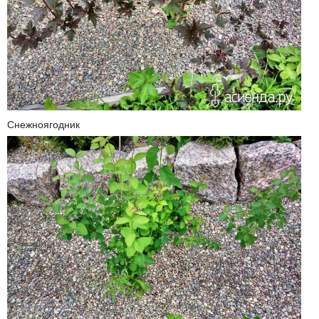
Снежноягодник