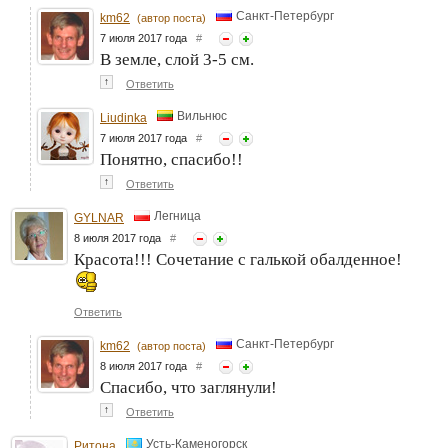
Санкт-Петербург
km62
(автор поста)
7 июля 2017 года
#
В земле, слой 3-5 см.
↑
Ответить
Вильнюс
Liudinka
7 июля 2017 года
#
Понятно, спасибо!!
↑
Ответить
Легница
GYLNAR
8 июля 2017 года
#
Красота!!! Сочетание с галькой обалденное!
Ответить
Санкт-Петербург
km62
(автор поста)
8 июля 2017 года
#
Спасибо, что заглянули!
↑
Ответить
Усть-Каменогорск
Ритона