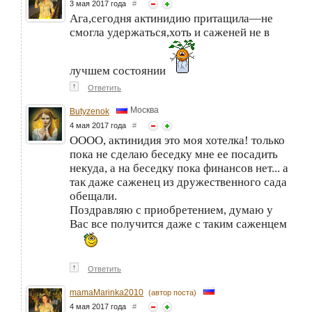
3 мая 2017 года
#
Ага,сегодня актинидию притащила—не
смогла удержаться,хоть и саженей не в
лучшем состоянии
↑
Ответить
Москва
Butyzenok
4 мая 2017 года
#
ОООО, актинидия это моя хотелка! только
пока не сделаю беседку мне ее посадить
некуда, а на беседку пока финансов нет... а
так даже саженец из дружественного сада
обещали.
Поздравляю с приобретением, думаю у
Вас все получится даже с таким саженцем
↑
Ответить
mamaMarinka2010
(автор поста)
4 мая 2017 года
#