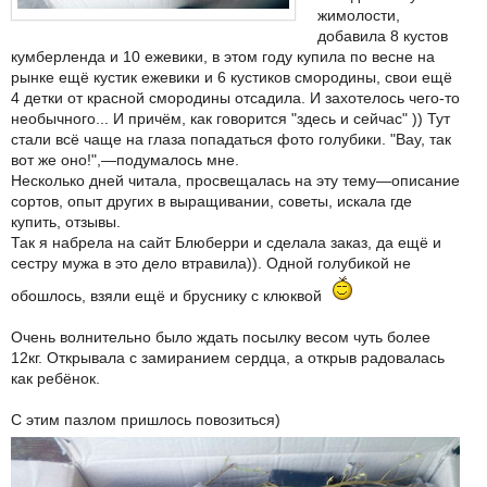
жимолости,
добавила 8 кустов
кумберленда и 10 ежевики, в этом году купила по весне на
рынке ещё кустик ежевики и 6 кустиков смородины, свои ещё
4 детки от красной смородины отсадила. И захотелось чего-то
необычного... И причём, как говорится "здесь и сейчас" )) Тут
стали всё чаще на глаза попадаться фото голубики. "Вау, так
вот же оно!",—подумалось мне.
Несколько дней читала, просвещалась на эту тему—описание
сортов, опыт других в выращивании, советы, искала где
купить, отзывы.
Так я набрела на сайт Блюберри и сделала заказ, да ещё и
сестру мужа в это дело втравила)). Одной голубикой не
обошлось, взяли ещё и бруснику с клюквой
Очень волнительно было ждать посылку весом чуть более
12кг. Открывала с замиранием сердца, а открыв радовалась
как ребёнок.
С этим пазлом пришлось повозиться)