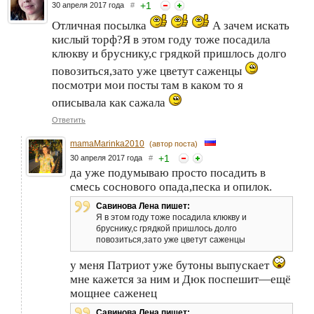
+
1
30 апреля 2017 года
#
Отличная посылка
А зачем искать
кислый торф?Я в этом году тоже посадила
клюкву и бруснику,с грядкой пришлось долго
повозиться,зато уже цветут саженцы
посмотри мои посты там в каком то я
описывала как сажала
Ответить
mamaMarinka2010
(автор поста)
+
1
30 апреля 2017 года
#
да уже подумываю просто посадить в
смесь соснового опада,песка и опилок.
Савинова Лена пишет:
Я в этом году тоже посадила клюкву и
бруснику,с грядкой пришлось долго
повозиться,зато уже цветут саженцы
у меня Патриот уже бутоны выпускает
мне кажется за ним и Дюк поспешит—ещё
мощнее саженец
Савинова Лена пишет: