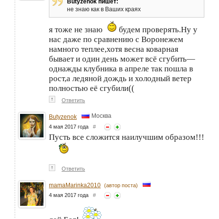
Butyzenok пишет:
не знаю как в Ваших краях
я тоже не знаю
будем проверять.Ну у
нас даже по сравнению с Воронежем
намного теплее,хотя весна коварная
бывает и один день может всё сгубить—
однажды клубника в апреле так пошла в
рост,а ледяной дождь и холодный ветер
полностью её сгубили((
↑
Ответить
Москва
Butyzenok
4 мая 2017 года
#
Пусть все сложится наилучшим образом!!!
↑
Ответить
mamaMarinka2010
(автор поста)
4 мая 2017 года
#