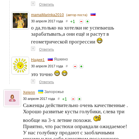
↑
Ответить
mamaMarinka2010
(автор поста)
+
1
30 апреля 2017 года
#
о да,только на хотелки не успеваешь
зарабатывать,а они ещё и растут в
геометрической прогрессии
↑
Ответить
Яшкино
Надия1
30 апреля 2017 года
#
это точно
↑
Ответить
Запорожье
Xelenn
+
1
30 апреля 2017 года
#
Саженцы действительно очень качественные .
Хорошо развитые кусты голубики, слева три
вообще на 3-х летние похожи.
Приятно, что растюхи оправдали ожидаемое!
У нас голубику продают с заоблачными
ценами и так себе качеством посадочного