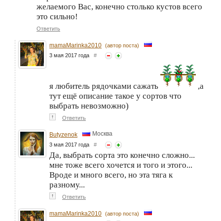
желаемого Вас, конечно столько кустов всего
это сильно!
Ответить
mamaMarinka2010
(автор поста)
3 мая 2017 года
#
я любитель рядочками сажать
,а
тут ещё описание такое у сортов что
выбрать невозможно)
↑
Ответить
Москва
Butyzenok
3 мая 2017 года
#
Да, выбрать сорта это конечно сложно...
мне тоже всего хочется и того и этого...
Вроде и много всего, но эта тяга к
разному...
↑
Ответить
mamaMarinka2010
(автор поста)