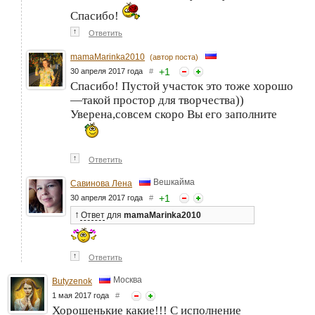
Спасибо!
↑
Ответить
mamaMarinka2010
(автор поста)
+
1
30 апреля 2017 года
#
Спасибо! Пустой участок это тоже хорошо
—такой простор для творчества))
Уверена,совсем скоро Вы его заполните
↑
Ответить
Вешкайма
Савинова Лена
+
1
30 апреля 2017 года
#
↑
Ответ
для
mamaMarinka2010
↑
Ответить
Москва
Butyzenok
1 мая 2017 года
#
Хорошенькие какие!!! С исполнение