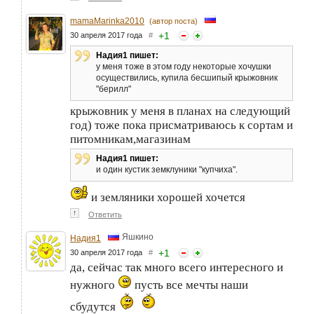
mamaMarinka2010
(автор поста)
+
1
30 апреля 2017 года
#
Надия1 пишет:
у меня тоже в этом году некоторые хочушки
осуществились, купила бесшипый крыжовник
"берилл"
крыжовник у меня в планах на следующий
год) тоже пока присматриваюсь к сортам и
питомникам,магазинам
Надия1 пишет:
и один кустик земклуники "купчиха".
и земляники хорошей хочется
↑
Ответить
Яшкино
Надия1
+
1
30 апреля 2017 года
#
да, сейчас так много всего интересного и
нужного
пусть все мечты наши
сбудутся