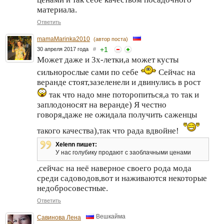
материала.
Ответить
mamaMarinka2010
(автор поста)
+
1
30 апреля 2017 года
#
Может даже и 3х-летки,а может кусты
сильнорослые сами по себе
Сейчас на
веранде стоят,зазеленели и двинулись в рост
так что надо мне поторопиться,а то так и
заплодоносят на веранде) Я честно
говоря,даже не ожидала получить саженцы
такого качества),так что рада вдвойне!
Xelenn пишет:
У нас голубику продают с заоблачными ценами
,сейчас на неё наверное своего рода мода
среди садоводов,вот и наживаются некоторые
недобросовестные.
Ответить
Вешкайма
Савинова Лена