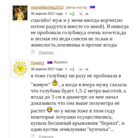
mamaMarinka2010
(автор поста)
+
2
30 апреля 2017 года
#
спасибо! муж и у меня иногда ворчит,но
потом радуется вместе со мной). Я никогда
не пробовала голубику,а очень хочется,да
и лесная это веди совсем не то,как и
жимолость,земляника и прочие ягоды
↑
Ответить
Яшкино
Надия1
+
1
30 апреля 2017 года
#
я тоже голубику ни разу не пробовала в
"живую"
, а когда я вчера мужу сказала
что голубика будет 1,5-2 метра высотой, а
ягода до 3 см в диаметре он мне начал
доказывать что она выше полуметра не
растет
но у меня тоже в этом году
некоторые хочушки осуществились,
купила бесшипый крыжовник "берилл", и
один кустик земклуники "купчиха"...
↑
Ответить