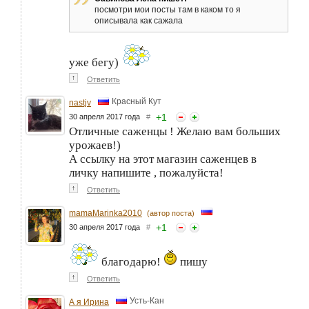
посмотри мои посты там в каком то я
описывала как сажала
уже бегу)
↑
Ответить
Красный Кут
nastjv
+
1
30 апреля 2017 года
#
Отличные саженцы ! Желаю вам больших
урожаев!)
А ссылку на этот магазин саженцев в
личку напишите , пожалуйста!
↑
Ответить
mamaMarinka2010
(автор поста)
+
1
30 апреля 2017 года
#
благодарю!
пишу
↑
Ответить
Усть-Кан
А я Ирина