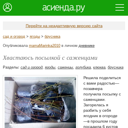
Перейти на неадаптивную версию сайта
сад и огород
>
ягоды
>
брусника
Опубликовала
mamaMarinka2010
в личном
дневнике
Хвастаюсь посылкой с саженцами
Разделы:
сад и огород
,
ягоды
,
саженцы
,
голубика
,
клюква
,
брусника
Решила поделиться
с вами радостью—
позавчера
получила посылку с
саженцами.
Загорелась я
разбить у себя
ягодник в огороде
—в прошлом году
посадила 6 кустов