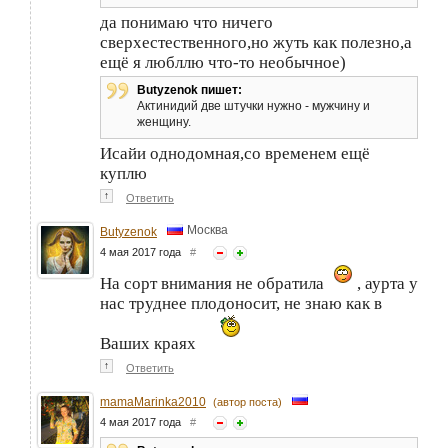
да понимаю что ничего
сверхестественного,но жуть как полезно,а
ещё я любллю что-то необычное)
Butyzenok пишет:
Актинидий две штучки нужно - мужчину и
женщину.
Исайи однодомная,со временем ещё
куплю
↑
Ответить
Москва
Butyzenok
4 мая 2017 года
#
На сорт внимания не обратила
, аурта у
нас труднее плодоносит, не знаю как в
Ваших краях
↑
Ответить
mamaMarinka2010
(автор поста)
4 мая 2017 года
#