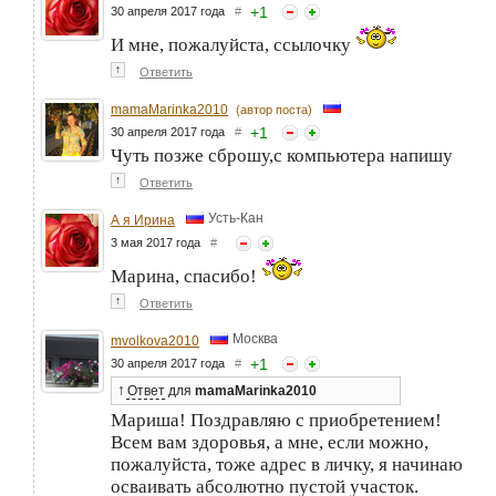
+
1
30 апреля 2017 года
#
И мне, пожалуйста, ссылочку
↑
Ответить
mamaMarinka2010
(автор поста)
+
1
30 апреля 2017 года
#
Чуть позже сброшу,с компьютера напишу
↑
Ответить
Усть-Кан
А я Ирина
3 мая 2017 года
#
Марина, спасибо!
↑
Ответить
Москва
mvolkova2010
+
1
30 апреля 2017 года
#
↑
Ответ
для
mamaMarinka2010
Мариша! Поздравляю с приобретением!
Всем вам здоровья, а мне, если можно,
пожалуйста, тоже адрес в личку, я начинаю
осваивать абсолютно пустой участок.