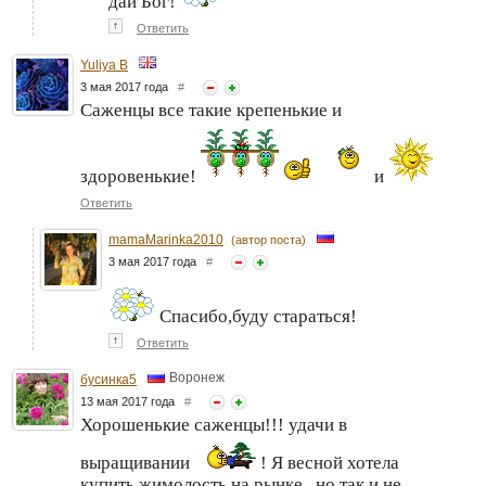
дай Бог!
↑
Ответить
Yuliya B
3 мая 2017 года
#
Саженцы все такие крепенькие и
здоровенькие!
и
Ответить
mamaMarinka2010
(автор поста)
3 мая 2017 года
#
Спасибо,буду стараться!
↑
Ответить
Воронеж
бусинка5
13 мая 2017 года
#
Хорошенькие саженцы!!! удачи в
выращивании
! Я весной хотела
купить жимолость на рынке , но так и не