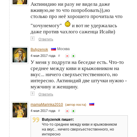
Актинидию ни разу не видела даже
вживую,не то что попробовать)),но
столько про неё хорошего прочитала что
"хочунемогу"
и вот не удержалась
даже против чахлого саженца Исайи)
↑
Ответить
Москва
Butyzenok
4 мая 2017 года
#
У меня у подруги на беседке есть. Что-то
среднее между киви и крыжовником на
вкус... ничего сверхъестественного, но
интересно. Актинидий две штучки нужно -
мужчину и женщину.
↑
Ответить
mamaMarinka2010
(автор поста)
4 мая 2017 года
#
Butyzenok пишет:
Что-то среднее между киви и крыжовником
на вкус... ничего сверхъестественного, но
интересно