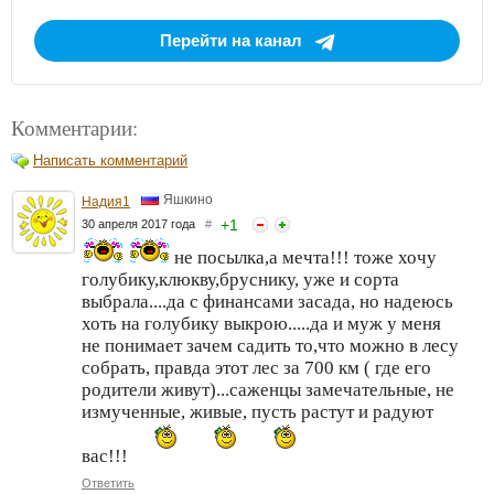
Перейти на канал
Комментарии:
Написать комментарий
Яшкино
Надия1
+
1
30 апреля 2017 года
#
не посылка,а мечта!!! тоже хочу
голубику,клюкву,бруснику, уже и сорта
выбрала....да с финансами засада, но надеюсь
хоть на голубику выкрою.....да и муж у меня
не понимает зачем садить то,что можно в лесу
собрать, правда этот лес за 700 км ( где его
родители живут)...саженцы замечательные, не
измученные, живые, пусть растут и радуют
вас!!!
Ответить