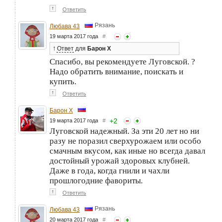
↑
Ответить
Рязань
Любава 43
19 марта 2017 года
#
↑
Ответ
для
Барон Х
Спасибо, вы рекомендуете Луговской. ?
Надо обратить внимание, поискать и
купить.
↑
Ответить
Барон Х
+
2
19 марта 2017 года
#
Луговской надежный. За эти 20 лет но ни
разу не поразил сверхурожаем или особо
смачным вкусом, как иные но всегда давал
достойный урожай здоровых клубней.
Даже в года, когда гнили и чахли
прошлогодние фавориты.
↑
Ответить
Рязань
Любава 43
20 марта 2017 года
#