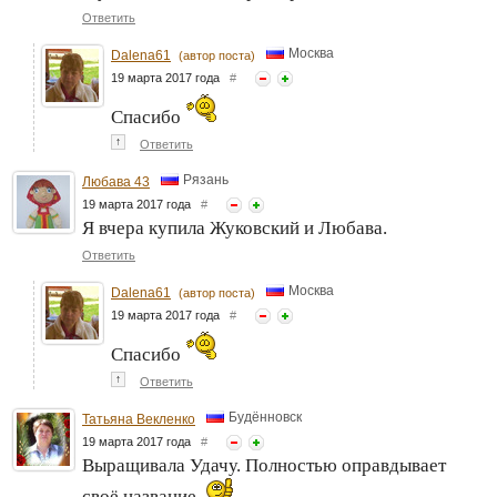
Ответить
Москва
Dalena61
(автор поста)
19 марта 2017 года
#
Спасибо
↑
Ответить
Рязань
Любава 43
19 марта 2017 года
#
Я вчера купила Жуковский и Любава.
Ответить
Москва
Dalena61
(автор поста)
19 марта 2017 года
#
Спасибо
↑
Ответить
Будённовск
Татьяна Векленко
19 марта 2017 года
#
Выращивала Удачу. Полностью оправдывает
своё название.