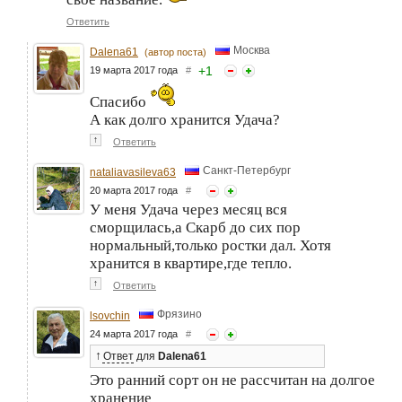
Ответить
Москва
Dalena61
(автор поста)
+
1
19 марта 2017 года
#
Спасибо
А как долго хранится Удача?
↑
Ответить
Санкт-Петербург
nataliavasileva63
20 марта 2017 года
#
У меня Удача через месяц вся
сморщилась,а Скарб до сих пор
нормальный,только ростки дал. Хотя
хранится в квартире,где тепло.
↑
Ответить
Фрязино
lsovchin
24 марта 2017 года
#
↑
Ответ
для
Dalena61
Это ранний сорт он не рассчитан на долгое
хранение