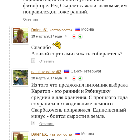
фитофторе. Ред Скарлет сажали знакомые,им
понравился,он тоже ранний.
Ответить
Москва
Dalena61
(автор поста)
19 марта 2017 года
#
Спасибо
А какой сорт сами сажать собираетесь?
↑
Ответить
Санкт-Петербург
nataliavasileva63
20 марта 2017 года
#
Из того что предложил питомник выбрала
Каратоп - это ранний и Рябинушку
средний и для хранения. С прошлого года
сохранила в холодильнике немного
Скарба,очень понравился. Единственный
минус - боится сырости в земле.
↑
Ответить
Москва
Dalena61
(автор поста)