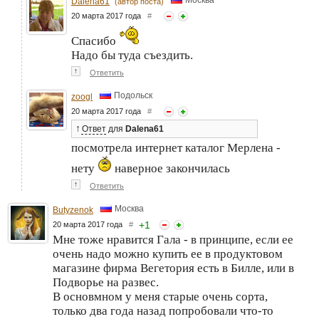
Москва
Dalena61
(автор поста)
20 марта 2017 года
#
Спасибо
Надо бы туда съездить.
↑
Ответить
Подольск
zoogl
20 марта 2017 года
#
↑
Ответ
для
Dalena61
посмотрела интернет каталог Мерлена -
нету
наверное закончилась
↑
Ответить
Москва
Butyzenok
+
1
20 марта 2017 года
#
Мне тоже нравится Гала - в принципе, если ее
очень надо можно купить ее в продуктовом
магазине фирма Вегетория есть в Билле, или в
Подворье на развес.
В основмном у меня старые очень сорта,
только два года назад попробовали что-то