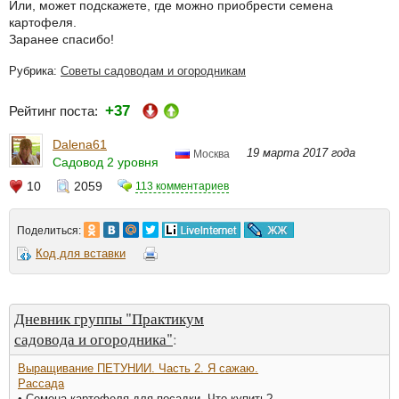
Или, может подскажете, где можно приобрести семена
картофеля.
Заранее спасибо!
Рубрика:
Советы садоводам и огородникам
+37
Рейтинг поста:
Dalena61
19 марта 2017 года
Москва
Садовод 2 уровня
10
2059
113 комментариев
Поделиться:
Код для вставки
Дневник группы "Практикум
садовода и огородника"
:
Выращивание ПЕТУНИИ. Часть 2. Я сажаю.
Рассада
• Семена картофеля для посадки. Что купить?