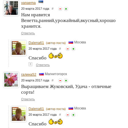
vanaema
20 марта 2017 года
#
Нам нравится
Венетта,ранний,урожайный,вкусный,хорошо
хранится.
Ответить
Москва
Dalena61
(автор поста)
20 марта 2017 года
#
Спасибо
↑
Ответить
Магнитогорск
галина52
20 марта 2017 года
#
Выращиваем Жуковский, Удача - отличные
сорта!
Ответить
Москва
Dalena61
(автор поста)
20 марта 2017 года
#
Спасибо