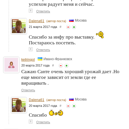
успехом радует меня и сейчас.
↑
Ответить
Москва
Dalena61
(автор поста)
21 марта 2017 года
#
Спасибо за инфу про выставку.
Постараюсь посетить.
↑
Ответить
Ивано-Франковск
ketringol
20 марта 2017 года
#
Сажаю Санте очень хороший урожай дает .Но
еще многое зависит от земли где ее
виращивать .
Ответить
Москва
Dalena61
(автор поста)
20 марта 2017 года
#
Спасибо
↑
Ответить