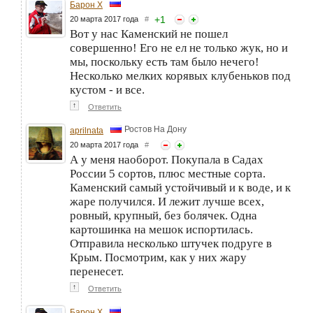
Барон Х
+
1
20 марта 2017 года
#
Вот у нас Каменский не пошел
совершенно! Его не ел не только жук, но и
мы, поскольку есть там было нечего!
Несколько мелких корявых клубеньков под
кустом - и все.
↑
Ответить
Ростов На Дону
aprilnata
20 марта 2017 года
#
А у меня наоборот. Покупала в Садах
России 5 сортов, плюс местные сорта.
Каменский самый устойчивый и к воде, и к
жаре получился. И лежит лучше всех,
ровный, крупный, без болячек. Одна
картошинка на мешок испортилась.
Отправила несколько штучек подруге в
Крым. Посмотрим, как у них жару
перенесет.
↑
Ответить
Барон Х