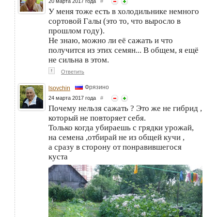
20 марта 2017 года
#
У меня тоже есть в холодильнике немного
сортовой Галы (это то, что выросло в
прошлом году).
Не знаю, можно ли её сажать и что
получится из этих семян... В общем, я ещё
не сильна в этом.
↑
Ответить
Фрязино
lsovchin
24 марта 2017 года
#
Почему нельзя сажать ? Это же не гибрид ,
который не повторяет себя.
Только когда убираешь с грядки урожай,
на семена ,отбирай не из общей кучи ,
а сразу в сторону от понравившегося
куста