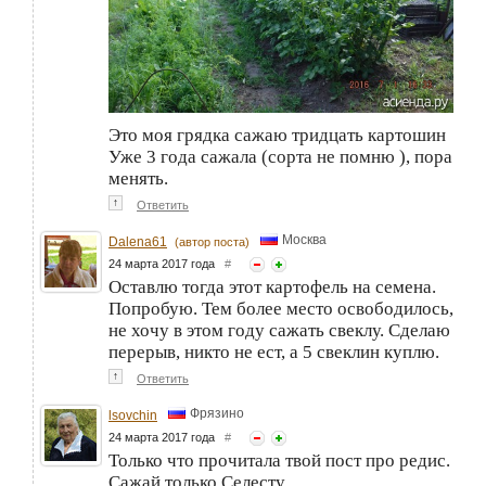
Это моя грядка сажаю тридцать картошин
Уже 3 года сажала (сорта не помню ), пора
менять.
↑
Ответить
Москва
Dalena61
(автор поста)
24 марта 2017 года
#
Оставлю тогда этот картофель на семена.
Попробую. Тем более место освободилось,
не хочу в этом году сажать свеклу. Сделаю
перерыв, никто не ест, а 5 свеклин куплю.
↑
Ответить
Фрязино
lsovchin
24 марта 2017 года
#
Только что прочитала твой пост про редис.
Сажай только Селесту.