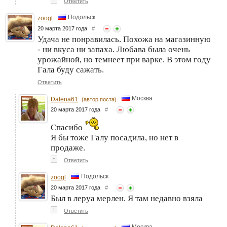
Ответить
Подольск
zoogl
20 марта 2017 года
#
Удача не понравилась. Похожа на магазинную
- ни вкуса ни запаха. Любава была очень
урожайной, но темнеет при варке. В этом году
Гала буду сажать.
Ответить
Москва
Dalena61
(автор поста)
20 марта 2017 года
#
Спасибо
Я бы тоже Галу посадила, но нет в
продаже.
↑
Ответить
Подольск
zoogl
20 марта 2017 года
#
Был в леруа мерлен. Я там недавно взяла
↑
Ответить