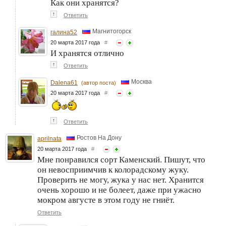
Как они хранятся?
↑
Ответить
Магнитогорск
галина52
20 марта 2017 года
#
И хранятся отлично
↑
Ответить
Москва
Dalena61
(автор поста)
20 марта 2017 года
#
↑
Ответить
Ростов На Дону
aprilnata
20 марта 2017 года
#
Мне понравился сорт Каменский. Пишут, что
он невосприимчив к колорадскому жуку.
Проверить не могу, жука у нас нет. Хранится
очень хорошо и не болеет, даже при ужасно
мокром августе в этом году не гниёт.
Ответить