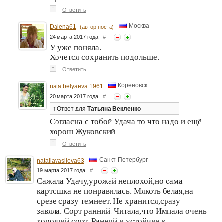
↑
Ответить
Москва
Dalena61
(автор поста)
24 марта 2017 года
#
У уже поняла.
Хочется сохранить подольше.
↑
Ответить
Кореновск
nata belyaeva 1961
20 марта 2017 года
#
↑
Ответ
для
Татьяна Векленко
Согласна с тобой Удача то что надо и ещё
хорош Жуковский
↑
Ответить
Санкт-Петербург
nataliavasileva63
19 марта 2017 года
#
Сажала Удачу,урожай неплохой,но сама
картошка не понравилась. Мякоть белая,на
срезе сразу темнеет. Не хранится,сразу
завяла. Сорт ранний. Читала,что Импала очень
хороший сорт. Ранний и устойчив к