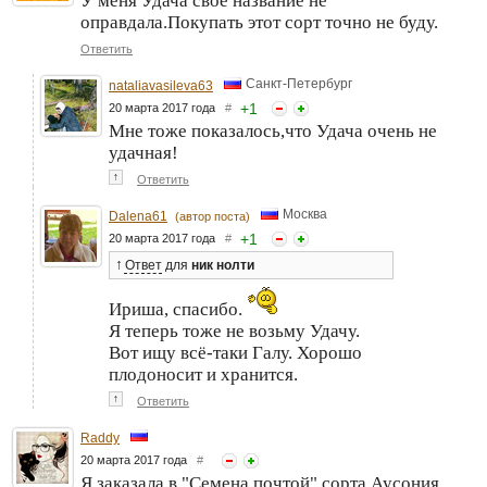
У меня Удача свое название не
оправдала.Покупать этот сорт точно не буду.
Ответить
Санкт-Петербург
nataliavasileva63
+
1
20 марта 2017 года
#
Мне тоже показалось,что Удача очень не
удачная!
↑
Ответить
Москва
Dalena61
(автор поста)
+
1
20 марта 2017 года
#
↑
Ответ
для
ник нолти
Ириша, спасибо.
Я теперь тоже не возьму Удачу.
Вот ищу всё-таки Галу. Хорошо
плодоносит и хранится.
↑
Ответить
Raddy
20 марта 2017 года
#
Я заказала в "Семена почтой" сорта Аусония,