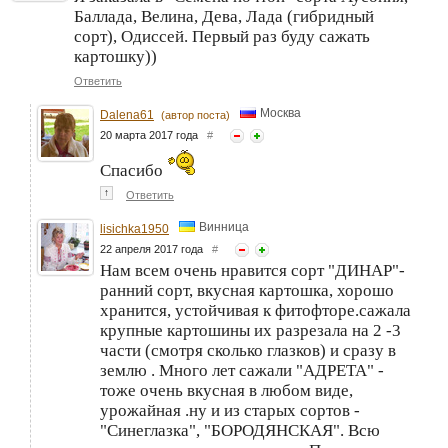
Баллада, Велина, Дева, Лада (гибридный
сорт), Одиссей. Первый раз буду сажать
картошку))
Ответить
Москва
Dalena61
(автор поста)
20 марта 2017 года
#
Спасибо
↑
Ответить
Винница
lisichka1950
22 апреля 2017 года
#
Нам всем очень нравится сорт "ДИНАР"-
ранний сорт, вкусная картошка, хорошо
хранится, устойчивая к фитофторе.сажала
крупные картошины их разрезала на 2 -3
части (смотря сколько глазков) и сразу в
землю . Много лет сажали "АДРЕТА" -
тоже очень вкусная в любом виде,
урожайная .ну и из старых сортов -
"Синеглазка", "БОРОДЯНСКАЯ". Всю