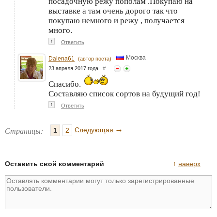
посадочную режу пополам .Покупаю на
выставке а там очень дорого так что
покупаю немного и режу , получается
много.
↑
Ответить
Москва
Dalena61
(автор поста)
23 апреля 2017 года
#
Спасибо.
Составляю список сортов на будущий год!
↑
Ответить
→
Страницы:
Следующая
1
2
Оставить свой комментарий
↑
наверх