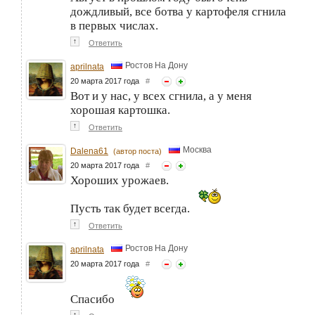
дождливый, все ботва у картофеля сгнила
в первых числах.
↑
Ответить
Ростов На Дону
aprilnata
20 марта 2017 года
#
Вот и у нас, у всех сгнила, а у меня
хорошая картошка.
↑
Ответить
Москва
Dalena61
(автор поста)
20 марта 2017 года
#
Хороших урожаев.
Пусть так будет всегда.
↑
Ответить
Ростов На Дону
aprilnata
20 марта 2017 года
#
Спасибо
↑