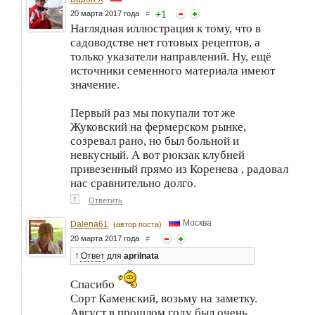
+
1
20 марта 2017 года
#
Наглядная иллюстрация к тому, что в
садоводстве нет готовых рецептов, а
только указатели направлений. Ну, ещё
источники семенного материала имеют
значение.
Первый раз мы покупали тот же
Жуковский на фермерском рынке,
созревал рано, но был больной и
невкусный. А вот рюкзак клубней
привезенный прямо из Коренева , радовал
нас сравнительно долго.
↑
Ответить
Москва
Dalena61
(автор поста)
20 марта 2017 года
#
↑
Ответ
для
aprilnata
Спасибо
Сорт Каменский, возьму на заметку.
Август в прошлом году был очень