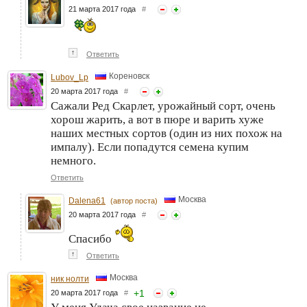
21 марта 2017 года
#
↑
Ответить
Кореновск
Lubov_Lp
20 марта 2017 года
#
Сажали Ред Скарлет, урожайный сорт, очень
хорош жарить, а вот в пюре и варить хуже
наших местных сортов (один из них похож на
импалу). Если попадутся семена купим
немного.
Ответить
Москва
Dalena61
(автор поста)
20 марта 2017 года
#
Спасибо
↑
Ответить
Москва
ник нолти
+
1
20 марта 2017 года
#