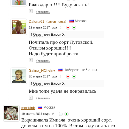
Благодарю!!!!! Буду искать!
↑
Ответить
Москва
Dalena61
(автор поста)
19 марта 2017 года
#
↑
Ответ
для
Барон Х
Почитала про сорт Луговской.
Отзывы хорошие!!!!
Надо будет приобрести.
↑
Ответить
Набережные Челны
Galina_NChelny
20 марта 2017 года
#
↑
Ответ
для
Барон Х
Мне тоже удача не понравилась.
↑
Ответить
Москва
marfutak
19 марта 2017 года
#
Выращивала Импала, очень хороший сорт,
довольна им на 100%. В этом году опять его