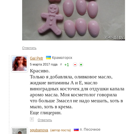
Ответить
Краматорск
Gal Petr
+
1
5 марта 2017 года
#
Красиво.
Только я добавляла, оливковое масло,
жидкие витамины А и Е, масло
виноградных косточек для отдушки капала
аромо масла. Моя косметолог говорила
что больше 3масел не надо мешать, хоть в
мыло, хоть в крема.
Еще глицерин.
↑
Ответить
п. Песочное
sgubanova
(автор поста)