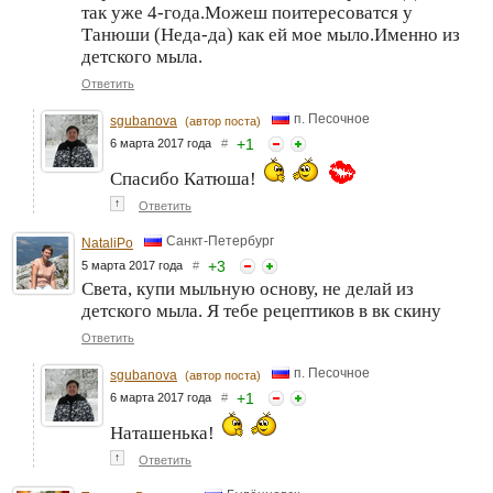
так уже 4-года.Можеш поитересоватся у
Танюши (Неда-да) как ей мое мыло.Именно из
детского мыла.
Ответить
п. Песочное
sgubanova
(автор поста)
+
1
6 марта 2017 года
#
Спасибо Катюша!
↑
Ответить
Санкт-Петербург
NataliPo
+
3
5 марта 2017 года
#
Света, купи мыльную основу, не делай из
детского мыла. Я тебе рецептиков в вк скину
Ответить
п. Песочное
sgubanova
(автор поста)
+
1
6 марта 2017 года
#
Наташенька!
↑
Ответить