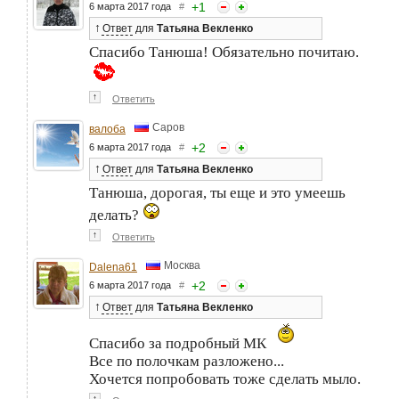
+
1
6 марта 2017 года
#
↑
Ответ
для
Татьяна Векленко
Спасибо Танюша! Обязательно почитаю.
↑
Ответить
Саров
валоба
+
2
6 марта 2017 года
#
↑
Ответ
для
Татьяна Векленко
Танюша, дорогая, ты еще и это умеешь
делать?
↑
Ответить
Москва
Dalena61
+
2
6 марта 2017 года
#
↑
Ответ
для
Татьяна Векленко
Спасибо за подробный МК
Все по полочкам разложено...
Хочется попробовать тоже сделать мыло.
↑