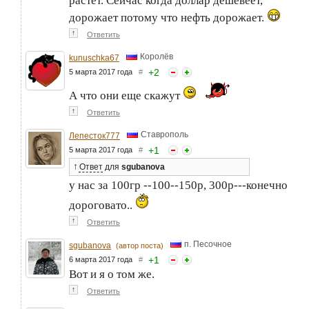
растет. Сейчас когда доллар дешевеет,
дорожает потому что нефть дорожает.
↑
Ответить
Королёв
kunuschka67
+
2
5 марта 2017 года
#
А что они еще скажут
↑
Ответить
Ставрополь
Лепесток777
+
1
5 марта 2017 года
#
↑
Ответ
для
sgubanova
у нас за 100гр --100--150р, 300р---конечно
дороговато..
↑
Ответить
п. Песочное
sgubanova
(автор поста)
+
1
6 марта 2017 года
#
Вот и я о том же.
↑
Ответить