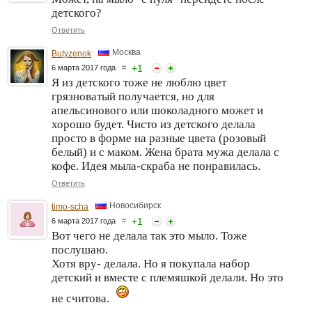
детского?
Ответить
Москва
Butyzenok
+
1
6 марта 2017 года
#
Я из детского тоже не люблю цвет
грязноватый получается, но для
апельсинового или шоколадного может и
хорошо будет. Чисто из детского делала
просто в форме на разные цвета (розовый
белый) и с маком. Жена брата мужа делала с
кофе. Идея мыла-скраба не понравилась.
Ответить
Новосибирск
timo-scha
+
1
6 марта 2017 года
#
Вот чего не делала так это мыло. Тоже
послушаю.
Хотя вру- делала. Но я покупала набор
детский и вместе с племяшкой делали. Но это
не считова.