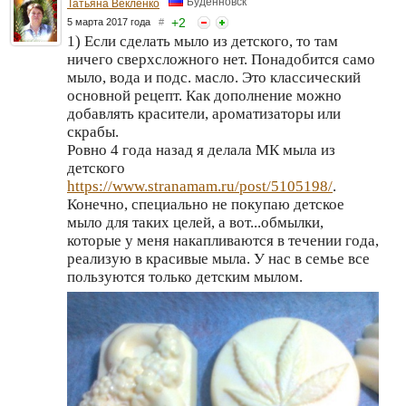
Будённовск
Татьяна Векленко
+
2
5 марта 2017 года
#
1) Если сделать мыло из детского, то там
ничего сверхсложного нет. Понадобится само
мыло, вода и подс. масло. Это классический
основной рецепт. Как дополнение можно
добавлять красители, ароматизаторы или
скрабы.
Ровно 4 года назад я делала МК мыла из
детского
https://www.stranamam.ru/post/5105198/
.
Конечно, специально не покупаю детское
мыло для таких целей, а вот...обмылки,
которые у меня накапливаются в течении года,
реализую в красивые мыла. У нас в семье все
пользуются только детским мылом.