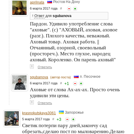
Ростов На Дону
aprilnata
6 марта 2017 года
#
↑
Ответ
для
sgubanova
Пардон. Удивило употребление слова
"аховые". (с) "АХОВЫЙ, аховая, аховое
(разг.). Плохого качества, неважный.
Аховый товар. Аховая работа. ||
Отчаянный, озорной, своевольный
(простореч.). Место глухое, народец
аховый. Короленко. Он парень аховый"
↑
Ответить
п. Песочное
sgubanova
(автор поста)
+
1
6 марта 2017 года
#
Аховые от слова Ах-ах-ах. Просто очень
удивили эти цены.
↑
Ответить
Запорожье
krasnokutskaya3061
+
3
5 марта 2017 года
#
Светик потерпи пару дней,закончу сад
обрезать,сделаю пост по мыловарению.Делаю