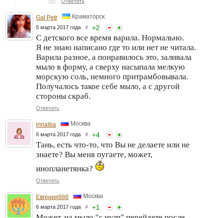
Ответить
Краматорск
Gal Petr
+
2
5 марта 2017 года
#
С детского все время варила. Нормально.
Я не знаю написано где то или нет не читала.
Варила разное, а понравилось это, заливала
мыло в форму, а сверху насыпала мелкую
морскую соль, немного притрамбовывала.
Получалось такое себе мыло, а с другой
стороны скраб.
Ответить
Москва
irinalba
+
4
6 марта 2017 года
#
Тань, есть что-то, что Вы не делаете или не
знаете? Вы меня пугаете, может,
инопланетянка?
Ответить
Москва
Евгения888
+
1
6 марта 2017 года
#
Может, на мыло "с нуля" перейдете после