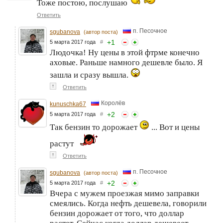
Тоже постою, послушаю
Ответить
п. Песочное
sgubanova
(автор поста)
+
1
5 марта 2017 года
#
Людочка! Ну цены в этой фтрме конечно
аховые. Раньше намного дешевле было. Я
зашла и сразу вышла.
↑
Ответить
Королёв
kunuschka67
+
2
5 марта 2017 года
#
Так бензин то дорожает
... Вот и цены
растут
↑
Ответить
п. Песочное
sgubanova
(автор поста)
+
2
5 марта 2017 года
#
Вчера с мужем проезжая мимо заправки
смеялись. Когда нефть дешевела, говорили
бензин дорожает от того, что доллар