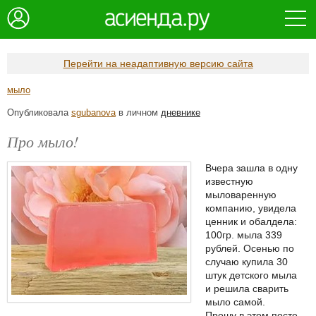
Перейти на неадаптивную версию сайта
мыло
Опубликовала
sgubanova
в личном
дневнике
Про мыло!
Вчера зашла в одну
известную
мыловаренную
компанию, увидела
ценник и обалдела:
100гр. мыла 339
рублей. Осенью по
случаю купила 30
штук детского мыла
и решила сварить
мыло самой.
Прошу в этом посте